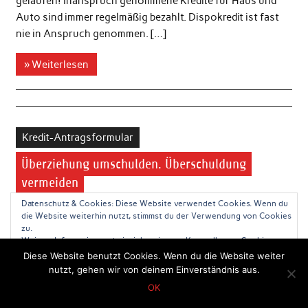
gelaufen! Inanspruch genommene Kredite für Haus und
Auto sind immer regelmäßig bezahlt. Dispokredit ist fast
nie in Anspruch genommen. […]
» Weiterlesen
Kredit-Antragsformular
Überziehung umschulden. Überschuldung
vermeiden
Datenschutz & Cookies: Diese Website verwendet Cookies. Wenn du
Schnell ist es passiert! Einige ungeplante Ausgaben! Erst
die Website weiterhin nutzt, stimmst du der Verwendung von Cookies
zu.
war es nur der finanzierte Urlaub. Ja Ok! Aber das musste
Weitere Informationen, beispielsweise zur Kontrolle von Cookies,
mal sein, nach langer Urlaubsabstinenz durch die Corona
findest du hier:
Cookie-Richtlinie
Diese Website benutzt Cookies. Wenn du die Website weiter
Einschränkungen. Das Girokonto […]
nutzt, gehen wir von deinem Einverständnis aus.
OK
» Weiterlesen