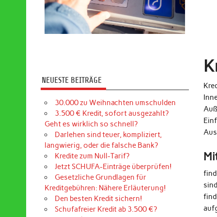
K
NEUESTE BEITRÄGE
Kred
Inn
30.000 zu Weihnachten umschulden
Auß
3.500 € Kredit, sofort ausgezahlt?
Ein
Geht es wirklich so schnell?
Aus
Darlehen sind teuer, kompliziert,
langwierig, oder die falsche Bank?
Mi
Kredite zum Null-Tarif?
Jetzt SCHUFA-Einträge überprüfen!
fin
Gesetzliche Grundlagen für
sin
Kreditgebühren: Nähere Erläuterung!
find
Den besten Kredit sichern!
auf
Schufafreier Kredit ab 3.500 €?