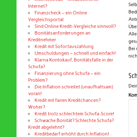
Selb
Internet?
Bed
Finanzcheck – ein Online
Ant
Vergleichsportal
Sind Online Kredit-Vergleiche sinnvoll?
Über
Bonitätsanforderungen an
Alle
Kreditnehmer
ges
Kredit mit Sofortauszahlung
Bei
Umschuldungen – schnell und einfach!
nic
Klarna Kontokauf, Bonitätsfalle in der
Schufa?
Finanzierung ohne Schufa – ein
Sc
Problem?
Dein
Die Inflation schreitet (unaufhaltsam)
voran!
Kom
Kredit mit fairen Kreditchancen?
Woher?
Kredit trotz schlechtem Schufa-Score!
Schwache Bonität? Schlechte Schufa?
Kredit abgelehnt?
Kreditbedarf erhöht durch Inflation!