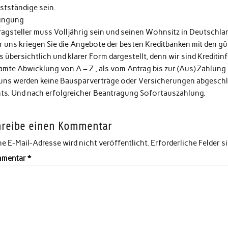
stständige sein.
ingung
ragsteller muss Volljährig sein und seinen Wohnsitz in Deutschla
 uns kriegen Sie die Angebote der besten Kreditbanken mit den gün
s übersichtlich und klarer Form dargestellt, denn wir sind Kreditin
amte Abwicklung von A – Z , als vom Antrag bis zur (Aus) Zahlung
 uns werden keine Bausparverträge oder Versicherungen abgeschlo
hts. Und nach erfolgreicher Beantragung Sofortauszahlung.
hreibe einen Kommentar
e E-Mail-Adresse wird nicht veröffentlicht.
Erforderliche Felder s
mentar
*