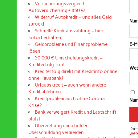
Versicherungsvergleich
Autoversicherung + 850 €!
Widerruf Autokredit – und alles Geld
Na
zurück!
Schnelle Kreditauszahlung – hier
sofort erhalten!
Geldprobleme und Finanzprobleme
E-M
lösen!
50.000 € Umschuldungskredit –
Krediterfolg Top!
Web
Krediterfolg direkt mit Kreditinfo online
ohne Hausbank!
Urlaubskredit – auch wenn andere
Kredit ablehnen
Kreditproblem auch ohne Corona
Nam
Krise?
Bank verweigert Kredit und Lastschrift
platzt!
Überziehung umschulden.
Die
Überschuldung vermeiden
wer