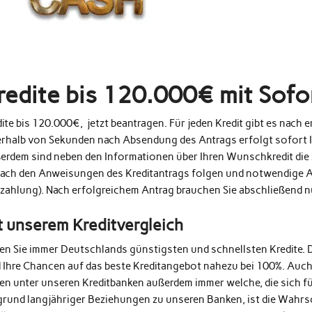
redite bis 120.000€ mit Sof
ite bis 120.000€, jetzt beantragen. Für jeden Kredit gibt es nach
erhalb von Sekunden nach Absendung des Antrags erfolgt sofort 
erdem sind neben den Informationen über Ihren Wunschkredit die 
fach den Anweisungen des Kreditantrags folgen und notwendige A
zahlung). Nach erfolgreichem Antrag brauchen Sie abschließend 
t unserem Kreditvergleich
den Sie immer Deutschlands günstigsten und schnellsten Kredite. 
d Ihre Chancen auf das beste Kreditangebot nahezu bei 100%. Auc
en unter unseren Kreditbanken außerdem immer welche, die sich fü
grund langjähriger Beziehungen zu unseren Banken, ist die Wahrs