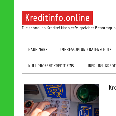
Skip
to
content
Kreditinfo.online
Die schnellen Kredite! Nach erfolgreicher Beantragu
BAUFINANZ
IMPRESSUM UND DATENSCHUTZ
NULL PROZENT KREDIT ZINS
ÜBER UNS-KREDIT
Kr