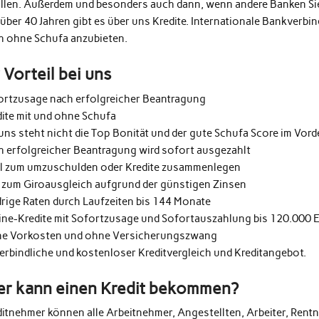
üllen. Außerdem und besonders auch dann, wenn andere Banken Si
 über 40 Jahren gibt es über uns Kredite. Internationale Bankverb
h ohne Schufa anzubieten.
r Vorteil bei uns
ortzusage nach erfolgreicher Beantragung
dite mit und ohne Schufa
uns steht nicht die Top Bonität und der gute Schufa Score im Vor
h erfolgreicher Beantragung wird sofort ausgezahlt
al zum umzuschulden oder Kredite zusammenlegen
 zum Giroausgleich aufgrund der günstigen Zinsen
drige Raten durch Laufzeiten bis 144 Monate
ine-Kredite mit Sofortzusage und Sofortauszahlung bis 120.000 
e Vorkosten und ohne Versicherungszwang
erbindliche und kostenloser Kreditvergleich und Kreditangebot.
r kann einen Kredit bekommen?
ditnehmer können alle Arbeitnehmer, Angestellten, Arbeiter, Rentn