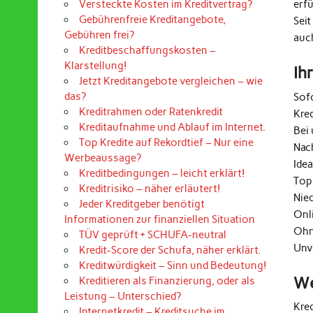
erf
Versteckte Kosten im Kreditvertrag?
Gebührenfreie Kreditangebote,
Seit
Gebühren frei?
auc
Kreditbeschaffungskosten –
Klarstellung!
Ih
Jetzt Kreditangebote vergleichen – wie
das?
Sof
Kreditrahmen oder Ratenkredit
Kre
Kreditaufnahme und Ablauf im Internet.
Bei 
Top Kredite auf Rekordtief – Nur eine
Nac
Werbeaussage?
Ide
Kreditbedingungen – leicht erklärt!
Top
Kreditrisiko – näher erläutert!
Nie
Jeder Kreditgeber benötigt
Onl
Informationen zur finanziellen Situation
Ohn
TÜV geprüft + SCHUFA-neutral
Unv
Kredit-Score der Schufa, näher erklärt.
Kreditwürdigkeit – Sinn und Bedeutung!
We
Kreditieren als Finanzierung, oder als
Leistung – Unterschied?
Kre
Internetkredit – Kreditsuche im