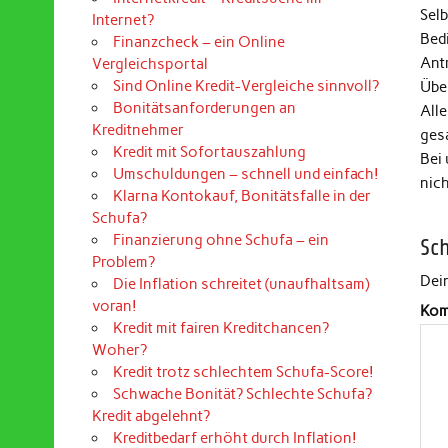
Selb
Internet?
Bed
Finanzcheck – ein Online
Ant
Vergleichsportal
Sind Online Kredit-Vergleiche sinnvoll?
Über
Bonitätsanforderungen an
Alle
Kreditnehmer
ges
Kredit mit Sofortauszahlung
Bei
Umschuldungen – schnell und einfach!
nic
Klarna Kontokauf, Bonitätsfalle in der
Schufa?
Finanzierung ohne Schufa – ein
Sc
Problem?
Dein
Die Inflation schreitet (unaufhaltsam)
voran!
Kom
Kredit mit fairen Kreditchancen?
Woher?
Kredit trotz schlechtem Schufa-Score!
Schwache Bonität? Schlechte Schufa?
Kredit abgelehnt?
Kreditbedarf erhöht durch Inflation!