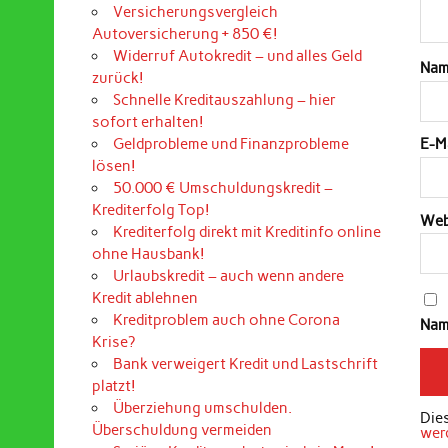
Versicherungsvergleich
Autoversicherung + 850 €!
Widerruf Autokredit – und alles Geld
Na
zurück!
Schnelle Kreditauszahlung – hier
sofort erhalten!
Geldprobleme und Finanzprobleme
E-M
lösen!
50.000 € Umschuldungskredit –
Krediterfolg Top!
Web
Krediterfolg direkt mit Kreditinfo online
ohne Hausbank!
Urlaubskredit – auch wenn andere
Kredit ablehnen
Kreditproblem auch ohne Corona
Nam
Krise?
Bank verweigert Kredit und Lastschrift
platzt!
Überziehung umschulden.
Die
Überschuldung vermeiden
wer