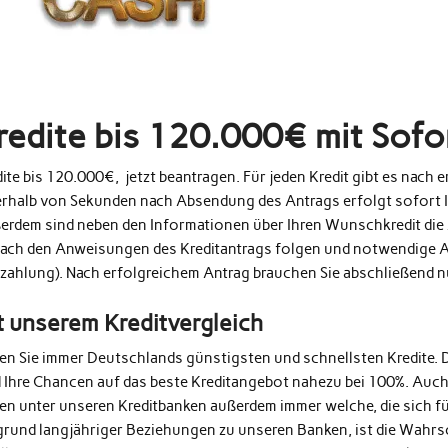
redite bis 120.000€ mit Sof
ite bis 120.000€, jetzt beantragen. Für jeden Kredit gibt es nach
erhalb von Sekunden nach Absendung des Antrags erfolgt sofort 
erdem sind neben den Informationen über Ihren Wunschkredit die 
fach den Anweisungen des Kreditantrags folgen und notwendige A
zahlung). Nach erfolgreichem Antrag brauchen Sie abschließend 
t unserem Kreditvergleich
den Sie immer Deutschlands günstigsten und schnellsten Kredite. 
d Ihre Chancen auf das beste Kreditangebot nahezu bei 100%. Auc
en unter unseren Kreditbanken außerdem immer welche, die sich fü
grund langjähriger Beziehungen zu unseren Banken, ist die Wahrs