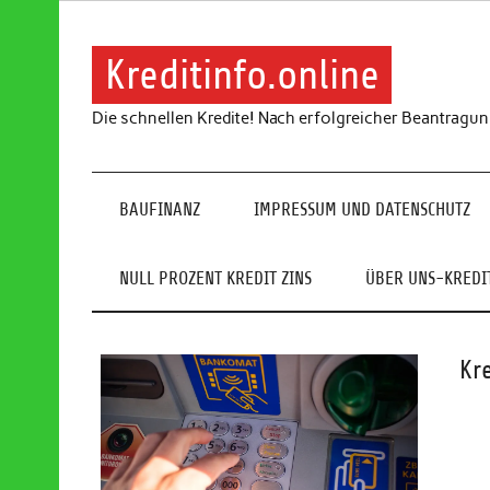
Skip
to
content
Kreditinfo.online
Die schnellen Kredite! Nach erfolgreicher Beantragu
BAUFINANZ
IMPRESSUM UND DATENSCHUTZ
NULL PROZENT KREDIT ZINS
ÜBER UNS-KREDIT
Kr