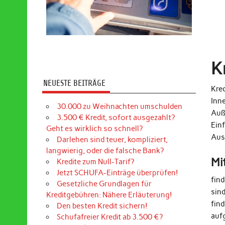
K
NEUESTE BEITRÄGE
Kred
Inn
30.000 zu Weihnachten umschulden
Auß
3.500 € Kredit, sofort ausgezahlt?
Ein
Geht es wirklich so schnell?
Aus
Darlehen sind teuer, kompliziert,
langwierig, oder die falsche Bank?
Mi
Kredite zum Null-Tarif?
Jetzt SCHUFA-Einträge überprüfen!
fin
Gesetzliche Grundlagen für
sin
Kreditgebühren: Nähere Erläuterung!
find
Den besten Kredit sichern!
auf
Schufafreier Kredit ab 3.500 €?