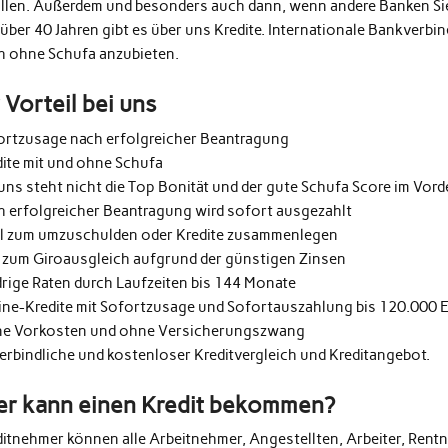
üllen. Außerdem und besonders auch dann, wenn andere Banken Si
 über 40 Jahren gibt es über uns Kredite. Internationale Bankverb
h ohne Schufa anzubieten.
r Vorteil bei uns
ortzusage nach erfolgreicher Beantragung
dite mit und ohne Schufa
uns steht nicht die Top Bonität und der gute Schufa Score im Vor
h erfolgreicher Beantragung wird sofort ausgezahlt
al zum umzuschulden oder Kredite zusammenlegen
 zum Giroausgleich aufgrund der günstigen Zinsen
drige Raten durch Laufzeiten bis 144 Monate
ine-Kredite mit Sofortzusage und Sofortauszahlung bis 120.000 
e Vorkosten und ohne Versicherungszwang
erbindliche und kostenloser Kreditvergleich und Kreditangebot.
r kann einen Kredit bekommen?
ditnehmer können alle Arbeitnehmer, Angestellten, Arbeiter, Rentn