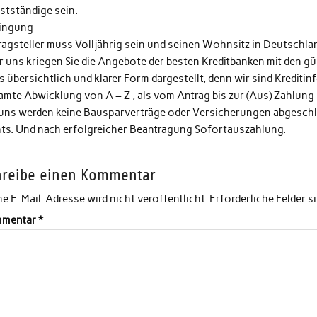
stständige sein.
ingung
ragsteller muss Volljährig sein und seinen Wohnsitz in Deutschla
 uns kriegen Sie die Angebote der besten Kreditbanken mit den gün
s übersichtlich und klarer Form dargestellt, denn wir sind Kreditin
amte Abwicklung von A – Z , als vom Antrag bis zur (Aus) Zahlung
 uns werden keine Bausparverträge oder Versicherungen abgeschlo
hts. Und nach erfolgreicher Beantragung Sofortauszahlung.
hreibe einen Kommentar
e E-Mail-Adresse wird nicht veröffentlicht.
Erforderliche Felder s
mentar
*