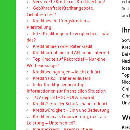
erf
Versteckte Kosten im Kreditvertrag?
Gebührenfreie Kreditangebote,
Seit
Gebühren frei?
auc
Kreditbeschaffungskosten –
Klarstellung!
Ih
Jetzt Kreditangebote vergleichen – wie
das?
Sof
Kreditrahmen oder Ratenkredit
Kre
Kreditaufnahme und Ablauf im Internet.
Bei 
Top Kredite auf Rekordtief – Nur eine
Nac
Werbeaussage?
Ide
Kreditbedingungen – leicht erklärt!
Top
Kreditrisiko – näher erläutert!
Nie
Jeder Kreditgeber benötigt
Onl
Informationen zur finanziellen Situation
Ohn
TÜV geprüft + SCHUFA-neutral
Unv
Kredit-Score der Schufa, näher erklärt.
Kreditwürdigkeit – Sinn und Bedeutung!
We
Kreditieren als Finanzierung, oder als
Leistung – Unterschied?
Kre
Internetkredit – Kreditsuche im