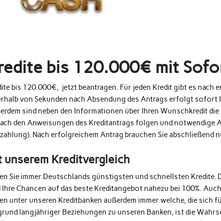
redite bis 120.000€ mit Sof
ite bis 120.000€, jetzt beantragen. Für jeden Kredit gibt es nach
erhalb von Sekunden nach Absendung des Antrags erfolgt sofort 
erdem sind neben den Informationen über Ihren Wunschkredit die 
fach den Anweisungen des Kreditantrags folgen und notwendige A
zahlung). Nach erfolgreichem Antrag brauchen Sie abschließend 
t unserem Kreditvergleich
den Sie immer Deutschlands günstigsten und schnellsten Kredite. 
d Ihre Chancen auf das beste Kreditangebot nahezu bei 100%. Auc
en unter unseren Kreditbanken außerdem immer welche, die sich fü
grund langjähriger Beziehungen zu unseren Banken, ist die Wahrs