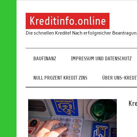
Skip
to
content
Kreditinfo.online
Die schnellen Kredite! Nach erfolgreicher Beantragu
BAUFINANZ
IMPRESSUM UND DATENSCHUTZ
NULL PROZENT KREDIT ZINS
ÜBER UNS-KREDIT
Kr