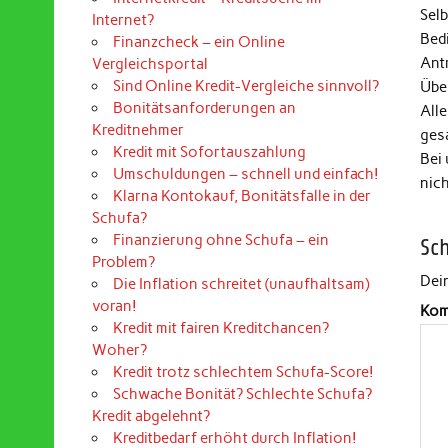
Selb
Internet?
Bed
Finanzcheck – ein Online
Ant
Vergleichsportal
Sind Online Kredit-Vergleiche sinnvoll?
Über
Bonitätsanforderungen an
Alle
Kreditnehmer
ges
Kredit mit Sofortauszahlung
Bei
Umschuldungen – schnell und einfach!
nic
Klarna Kontokauf, Bonitätsfalle in der
Schufa?
Finanzierung ohne Schufa – ein
Sc
Problem?
Dein
Die Inflation schreitet (unaufhaltsam)
voran!
Kom
Kredit mit fairen Kreditchancen?
Woher?
Kredit trotz schlechtem Schufa-Score!
Schwache Bonität? Schlechte Schufa?
Kredit abgelehnt?
Kreditbedarf erhöht durch Inflation!