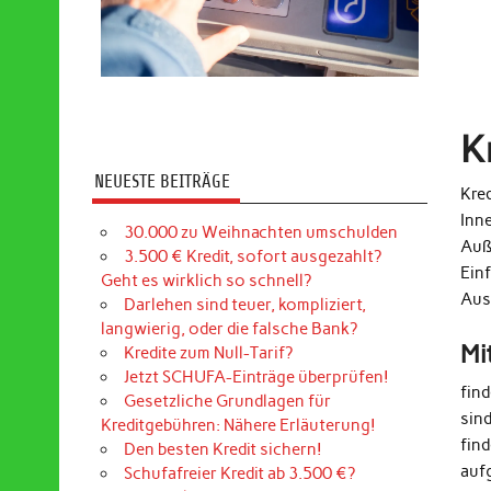
K
NEUESTE BEITRÄGE
Kred
Inn
30.000 zu Weihnachten umschulden
Auß
3.500 € Kredit, sofort ausgezahlt?
Ein
Geht es wirklich so schnell?
Aus
Darlehen sind teuer, kompliziert,
langwierig, oder die falsche Bank?
Mi
Kredite zum Null-Tarif?
Jetzt SCHUFA-Einträge überprüfen!
fin
Gesetzliche Grundlagen für
sin
Kreditgebühren: Nähere Erläuterung!
find
Den besten Kredit sichern!
auf
Schufafreier Kredit ab 3.500 €?