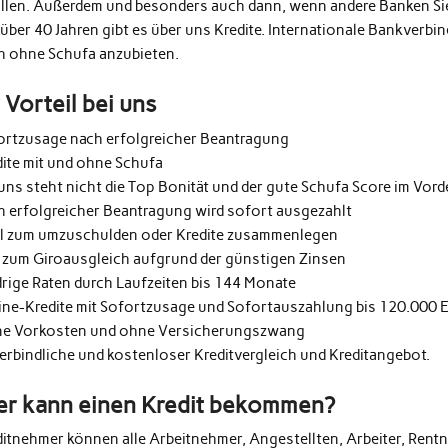
üllen. Außerdem und besonders auch dann, wenn andere Banken Si
 über 40 Jahren gibt es über uns Kredite. Internationale Bankverb
h ohne Schufa anzubieten.
r Vorteil bei uns
ortzusage nach erfolgreicher Beantragung
dite mit und ohne Schufa
uns steht nicht die Top Bonität und der gute Schufa Score im Vor
h erfolgreicher Beantragung wird sofort ausgezahlt
al zum umzuschulden oder Kredite zusammenlegen
 zum Giroausgleich aufgrund der günstigen Zinsen
drige Raten durch Laufzeiten bis 144 Monate
ine-Kredite mit Sofortzusage und Sofortauszahlung bis 120.000 
e Vorkosten und ohne Versicherungszwang
erbindliche und kostenloser Kreditvergleich und Kreditangebot.
r kann einen Kredit bekommen?
ditnehmer können alle Arbeitnehmer, Angestellten, Arbeiter, Rentn