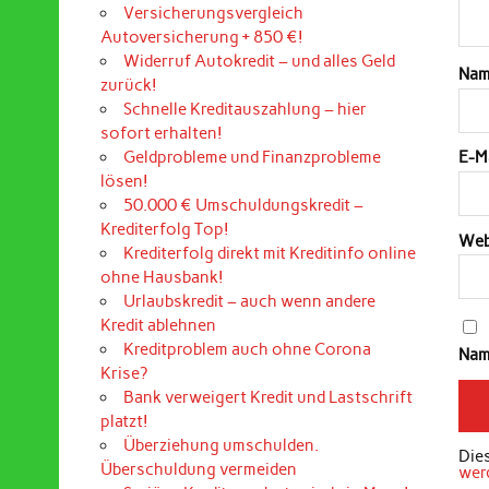
Versicherungsvergleich
Autoversicherung + 850 €!
Widerruf Autokredit – und alles Geld
Na
zurück!
Schnelle Kreditauszahlung – hier
sofort erhalten!
Geldprobleme und Finanzprobleme
E-M
lösen!
50.000 € Umschuldungskredit –
Krediterfolg Top!
Web
Krediterfolg direkt mit Kreditinfo online
ohne Hausbank!
Urlaubskredit – auch wenn andere
Kredit ablehnen
Kreditproblem auch ohne Corona
Nam
Krise?
Bank verweigert Kredit und Lastschrift
platzt!
Überziehung umschulden.
Die
Überschuldung vermeiden
wer