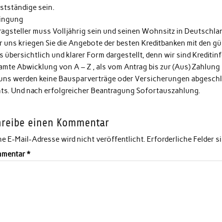
stständige sein.
ingung
ragsteller muss Volljährig sein und seinen Wohnsitz in Deutschla
 uns kriegen Sie die Angebote der besten Kreditbanken mit den gün
s übersichtlich und klarer Form dargestellt, denn wir sind Kreditin
amte Abwicklung von A – Z , als vom Antrag bis zur (Aus) Zahlung
 uns werden keine Bausparverträge oder Versicherungen abgeschlo
hts. Und nach erfolgreicher Beantragung Sofortauszahlung.
hreibe einen Kommentar
e E-Mail-Adresse wird nicht veröffentlicht.
Erforderliche Felder s
mentar
*