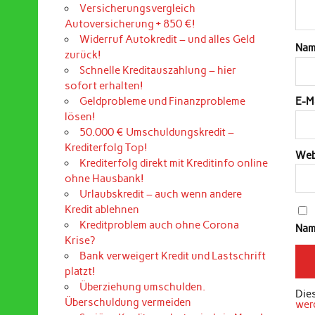
Versicherungsvergleich
Autoversicherung + 850 €!
Widerruf Autokredit – und alles Geld
Na
zurück!
Schnelle Kreditauszahlung – hier
sofort erhalten!
Geldprobleme und Finanzprobleme
E-M
lösen!
50.000 € Umschuldungskredit –
Krediterfolg Top!
Web
Krediterfolg direkt mit Kreditinfo online
ohne Hausbank!
Urlaubskredit – auch wenn andere
Kredit ablehnen
Kreditproblem auch ohne Corona
Nam
Krise?
Bank verweigert Kredit und Lastschrift
platzt!
Überziehung umschulden.
Die
Überschuldung vermeiden
wer