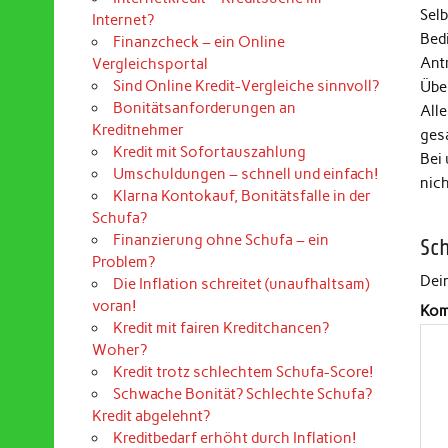
Selb
Internet?
Bed
Finanzcheck – ein Online
Ant
Vergleichsportal
Sind Online Kredit-Vergleiche sinnvoll?
Über
Bonitätsanforderungen an
Alle
Kreditnehmer
ges
Kredit mit Sofortauszahlung
Bei
Umschuldungen – schnell und einfach!
nic
Klarna Kontokauf, Bonitätsfalle in der
Schufa?
Finanzierung ohne Schufa – ein
Sc
Problem?
Dein
Die Inflation schreitet (unaufhaltsam)
voran!
Kom
Kredit mit fairen Kreditchancen?
Woher?
Kredit trotz schlechtem Schufa-Score!
Schwache Bonität? Schlechte Schufa?
Kredit abgelehnt?
Kreditbedarf erhöht durch Inflation!