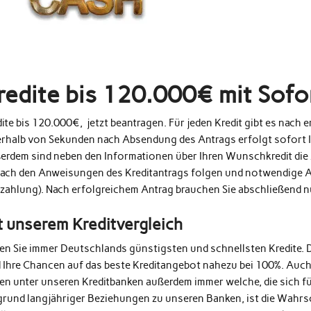
redite bis 120.000€ mit Sof
ite bis 120.000€, jetzt beantragen. Für jeden Kredit gibt es nach
erhalb von Sekunden nach Absendung des Antrags erfolgt sofort 
erdem sind neben den Informationen über Ihren Wunschkredit die 
fach den Anweisungen des Kreditantrags folgen und notwendige A
zahlung). Nach erfolgreichem Antrag brauchen Sie abschließend 
t unserem Kreditvergleich
den Sie immer Deutschlands günstigsten und schnellsten Kredite. 
d Ihre Chancen auf das beste Kreditangebot nahezu bei 100%. Auc
en unter unseren Kreditbanken außerdem immer welche, die sich fü
grund langjähriger Beziehungen zu unseren Banken, ist die Wahrs