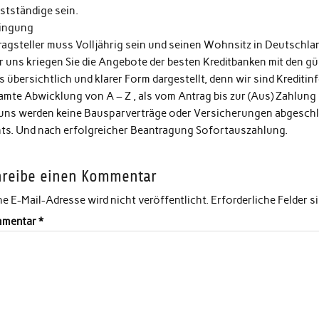
stständige sein.
ingung
ragsteller muss Volljährig sein und seinen Wohnsitz in Deutschla
 uns kriegen Sie die Angebote der besten Kreditbanken mit den gün
s übersichtlich und klarer Form dargestellt, denn wir sind Kreditin
amte Abwicklung von A – Z , als vom Antrag bis zur (Aus) Zahlung
 uns werden keine Bausparverträge oder Versicherungen abgeschlo
hts. Und nach erfolgreicher Beantragung Sofortauszahlung.
hreibe einen Kommentar
e E-Mail-Adresse wird nicht veröffentlicht.
Erforderliche Felder s
mentar
*