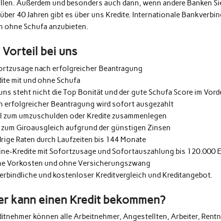
üllen. Außerdem und besonders auch dann, wenn andere Banken Si
 über 40 Jahren gibt es über uns Kredite. Internationale Bankverb
h ohne Schufa anzubieten.
r Vorteil bei uns
ortzusage nach erfolgreicher Beantragung
dite mit und ohne Schufa
uns steht nicht die Top Bonität und der gute Schufa Score im Vor
h erfolgreicher Beantragung wird sofort ausgezahlt
al zum umzuschulden oder Kredite zusammenlegen
 zum Giroausgleich aufgrund der günstigen Zinsen
drige Raten durch Laufzeiten bis 144 Monate
ine-Kredite mit Sofortzusage und Sofortauszahlung bis 120.000 
e Vorkosten und ohne Versicherungszwang
erbindliche und kostenloser Kreditvergleich und Kreditangebot.
r kann einen Kredit bekommen?
ditnehmer können alle Arbeitnehmer, Angestellten, Arbeiter, Rentn