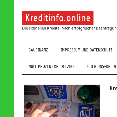
Skip
to
content
Kreditinfo.online
Die schnellen Kredite! Nach erfolgreicher Beantragu
BAUFINANZ
IMPRESSUM UND DATENSCHUTZ
NULL PROZENT KREDIT ZINS
ÜBER UNS-KREDIT
Kr