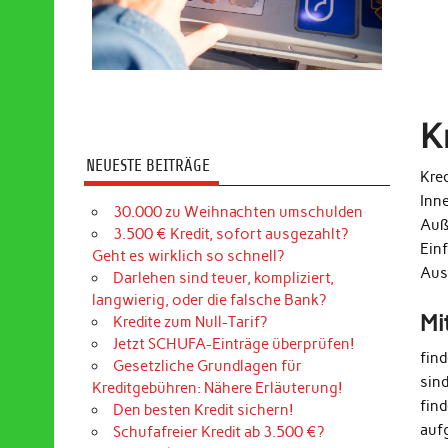
K
NEUESTE BEITRÄGE
Kred
Inn
30.000 zu Weihnachten umschulden
Auß
3.500 € Kredit, sofort ausgezahlt?
Ein
Geht es wirklich so schnell?
Aus
Darlehen sind teuer, kompliziert,
langwierig, oder die falsche Bank?
Mi
Kredite zum Null-Tarif?
Jetzt SCHUFA-Einträge überprüfen!
fin
Gesetzliche Grundlagen für
sin
Kreditgebühren: Nähere Erläuterung!
find
Den besten Kredit sichern!
auf
Schufafreier Kredit ab 3.500 €?