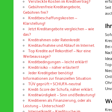
erf
Versteckte Kosten im Kreditvertrag?
Gebührenfreie Kreditangebote,
Seit
Gebühren frei?
auc
Kreditbeschaffungskosten –
Klarstellung!
Ih
Jetzt Kreditangebote vergleichen – wie
das?
Sof
Kreditrahmen oder Ratenkredit
Kre
Kreditaufnahme und Ablauf im Internet.
Bei 
Top Kredite auf Rekordtief – Nur eine
Nac
Werbeaussage?
Ide
Kreditbedingungen – leicht erklärt!
Top
Kreditrisiko – näher erläutert!
Nie
Jeder Kreditgeber benötigt
Onl
Informationen zur finanziellen Situation
Ohn
TÜV geprüft + SCHUFA-neutral
Unv
Kredit-Score der Schufa, näher erklärt.
Kreditwürdigkeit – Sinn und Bedeutung!
We
Kreditieren als Finanzierung, oder als
Leistung – Unterschied?
Kre
Internetkredit – Kreditsuche im