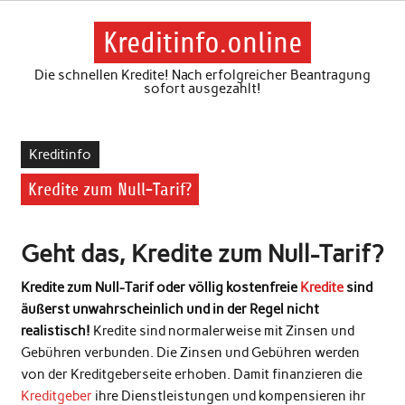
Skip
to
content
Kreditinfo.online
Die schnellen Kredite! Nach erfolgreicher Beantragung
sofort ausgezahlt!
Kreditinfo
Kredite zum Null-Tarif?
Geht das, Kredite zum Null-Tarif?
Kredite zum Null-Tarif oder völlig kostenfreie
Kredite
sind
äußerst unwahrscheinlich und in der Regel nicht
realistisch!
Kredite sind normalerweise mit Zinsen und
Gebühren verbunden. Die Zinsen und Gebühren werden
von der Kreditgeberseite erhoben. Damit finanzieren die
Kreditgeber
ihre Dienstleistungen und kompensieren ihr