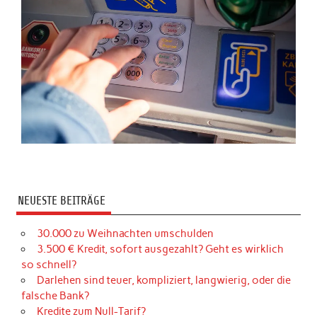
NEUESTE BEITRÄGE
30.000 zu Weihnachten umschulden
3.500 € Kredit, sofort ausgezahlt? Geht es wirklich
so schnell?
Darlehen sind teuer, kompliziert, langwierig, oder die
falsche Bank?
Kredite zum Null-Tarif?