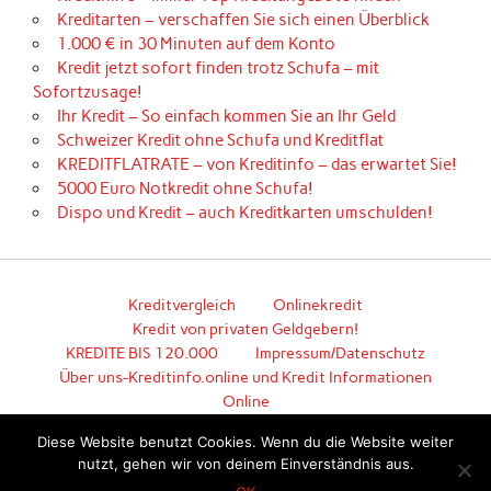
Kreditarten – verschaffen Sie sich einen Überblick
1.000 € in 30 Minuten auf dem Konto
Kredit jetzt sofort finden trotz Schufa – mit
Sofortzusage!
Ihr Kredit – So einfach kommen Sie an Ihr Geld
Schweizer Kredit ohne Schufa und Kreditflat
KREDITFLATRATE – von Kreditinfo – das erwartet Sie!
5000 Euro Notkredit ohne Schufa!
Dispo und Kredit – auch Kreditkarten umschulden!
Kreditvergleich
Onlinekredit
Kredit von privaten Geldgebern!
KREDITE BIS 120.000
Impressum/Datenschutz
Über uns-Kreditinfo.online und Kredit Informationen
Online
Hier geht es zum unkomplizierten Kredit!
Diese Website benutzt Cookies. Wenn du die Website weiter
nutzt, gehen wir von deinem Einverständnis aus.
Erstellt mit
WordPress
und
Anderson
.