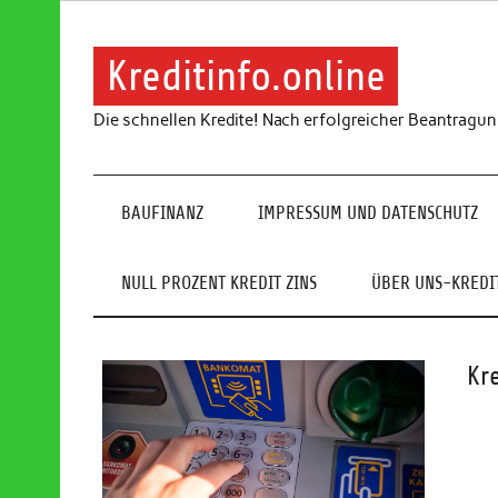
Skip
to
content
Kreditinfo.online
Die schnellen Kredite! Nach erfolgreicher Beantragu
BAUFINANZ
IMPRESSUM UND DATENSCHUTZ
NULL PROZENT KREDIT ZINS
ÜBER UNS-KREDIT
Kr