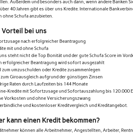
üllen. Außerdem und besonders auch dann, wenn andere Banken Si
 über 40 Jahren gibt es über uns Kredite. Internationale Bankverb
h ohne Schufa anzubieten.
r Vorteil bei uns
ortzusage nach erfolgreicher Beantragung
dite mit und ohne Schufa
uns steht nicht die Top Bonität und der gute Schufa Score im Vor
h erfolgreicher Beantragung wird sofort ausgezahlt
al zum umzuschulden oder Kredite zusammenlegen
 zum Giroausgleich aufgrund der günstigen Zinsen
drige Raten durch Laufzeiten bis 144 Monate
ine-Kredite mit Sofortzusage und Sofortauszahlung bis 120.000 
e Vorkosten und ohne Versicherungszwang
erbindliche und kostenloser Kreditvergleich und Kreditangebot.
r kann einen Kredit bekommen?
ditnehmer können alle Arbeitnehmer, Angestellten, Arbeiter, Rentn