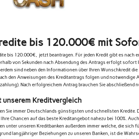
redite bis 120.000€ mit Sof
ite bis 120.000€, jetzt beantragen. Für jeden Kredit gibt es nach
erhalb von Sekunden nach Absendung des Antrags erfolgt sofort 
erdem sind neben den Informationen über Ihren Wunschkredit die 
fach den Anweisungen des Kreditantrags folgen und notwendige A
zahlung). Nach erfolgreichem Antrag brauchen Sie abschließend 
t unserem Kreditvergleich
den Sie immer Deutschlands günstigsten und schnellsten Kredite. 
d Ihre Chancen auf das beste Kreditangebot nahezu bei 100%. Auc
en unter unseren Kreditbanken außerdem immer welche, die sich fü
grund langjähriger Beziehungen zu unseren Banken, ist die Wahrs