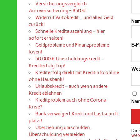
Versicherungsvergleich
Autoversicherung + 850 €!
Widerruf Autokredit – und alles Geld
Na
zurück!
Schnelle Kreditauszahlung – hier
sofort erhalten!
Geldprobleme und Finanzprobleme
E-M
lösen!
50.000 € Umschuldungskredit –
Krediterfolg Top!
Web
Krediterfolg direkt mit Kreditinfo online
ohne Hausbank!
Urlaubskredit – auch wenn andere
Kredit ablehnen
Kreditproblem auch ohne Corona
Nam
Krise?
Bank verweigert Kredit und Lastschrift
platzt!
Überziehung umschulden.
Die
Überschuldung vermeiden
wer