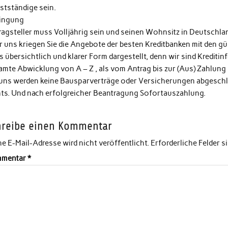
stständige sein.
ingung
ragsteller muss Volljährig sein und seinen Wohnsitz in Deutschla
 uns kriegen Sie die Angebote der besten Kreditbanken mit den gün
s übersichtlich und klarer Form dargestellt, denn wir sind Kreditin
amte Abwicklung von A – Z , als vom Antrag bis zur (Aus) Zahlung
 uns werden keine Bausparverträge oder Versicherungen abgeschlo
hts. Und nach erfolgreicher Beantragung Sofortauszahlung.
hreibe einen Kommentar
e E-Mail-Adresse wird nicht veröffentlicht.
Erforderliche Felder s
mentar
*