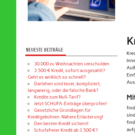
K
NEUESTE BEITRÄGE
Kred
Inn
30.000 zu Weihnachten umschulden
Auß
3.500 € Kredit, sofort ausgezahlt?
Ein
Geht es wirklich so schnell?
Aus
Darlehen sind teuer, kompliziert,
langwierig, oder die falsche Bank?
Mi
Kredite zum Null-Tarif?
Jetzt SCHUFA-Einträge überprüfen!
fin
Gesetzliche Grundlagen für
sin
Kreditgebühren: Nähere Erläuterung!
find
Den besten Kredit sichern!
auf
Schufafreier Kredit ab 3.500 €?