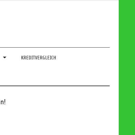
0
KREDITVERGLEICH
n!