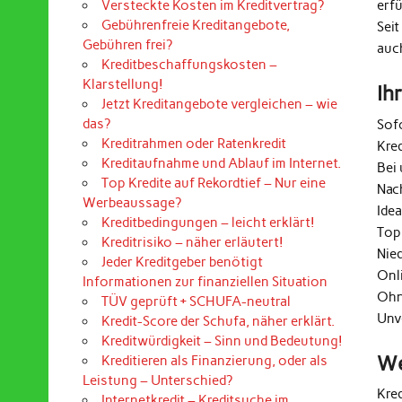
erf
Versteckte Kosten im Kreditvertrag?
Gebührenfreie Kreditangebote,
Seit
Gebühren frei?
auc
Kreditbeschaffungskosten –
Klarstellung!
Ih
Jetzt Kreditangebote vergleichen – wie
das?
Sof
Kreditrahmen oder Ratenkredit
Kre
Kreditaufnahme und Ablauf im Internet.
Bei 
Top Kredite auf Rekordtief – Nur eine
Nac
Werbeaussage?
Ide
Kreditbedingungen – leicht erklärt!
Top
Kreditrisiko – näher erläutert!
Nie
Jeder Kreditgeber benötigt
Onl
Informationen zur finanziellen Situation
Ohn
TÜV geprüft + SCHUFA-neutral
Unv
Kredit-Score der Schufa, näher erklärt.
Kreditwürdigkeit – Sinn und Bedeutung!
We
Kreditieren als Finanzierung, oder als
Leistung – Unterschied?
Kre
Internetkredit – Kreditsuche im