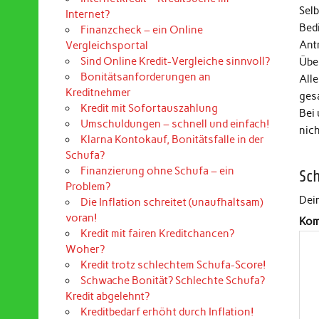
Selb
Internet?
Bed
Finanzcheck – ein Online
Ant
Vergleichsportal
Sind Online Kredit-Vergleiche sinnvoll?
Über
Bonitätsanforderungen an
Alle
Kreditnehmer
ges
Kredit mit Sofortauszahlung
Bei
Umschuldungen – schnell und einfach!
nic
Klarna Kontokauf, Bonitätsfalle in der
Schufa?
Finanzierung ohne Schufa – ein
Sc
Problem?
Dein
Die Inflation schreitet (unaufhaltsam)
voran!
Kom
Kredit mit fairen Kreditchancen?
Woher?
Kredit trotz schlechtem Schufa-Score!
Schwache Bonität? Schlechte Schufa?
Kredit abgelehnt?
Kreditbedarf erhöht durch Inflation!