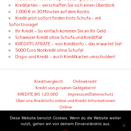
Kreditarten – verschaffen Sie sich einen Überblick
1.000 € in 30 Minuten auf dem Konto
Kredit jetzt sofort finden trotz Schufa – mit
Sofortzusage!
Ihr Kredit – So einfach kommen Sie an Ihr Geld
Schweizer Kredit ohne Schufa und Kreditflat
KREDITFLATRATE – von Kreditinfo – das erwartet Sie!
5000 Euro Notkredit ohne Schufa!
Dispo und Kredit – auch Kreditkarten umschulden!
Kreditvergleich
Onlinekredit
Kredit von privaten Geldgebern!
KREDITE BIS 120.000
Impressum/Datenschutz
Über uns-Kreditinfo.online und Kredit Informationen
Online
Hier geht es zum unkomplizierten Kredit!
Diese Website benutzt Cookies. Wenn du die Website weiter
nutzt, gehen wir von deinem Einverständnis aus.
Erstellt mit
WordPress
und
Anderson
.