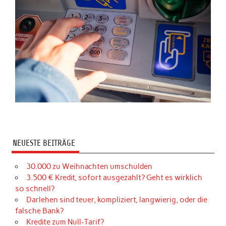
NEUESTE BEITRÄGE
30.000 zu Weihnachten umschulden
3.500 € Kredit, sofort ausgezahlt? Geht es wirklich
so schnell?
Darlehen sind teuer, kompliziert, langwierig, oder die
falsche Bank?
Kredite zum Null-Tarif?