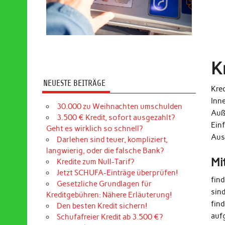
K
NEUESTE BEITRÄGE
Kred
Inn
30.000 zu Weihnachten umschulden
Auß
3.500 € Kredit, sofort ausgezahlt?
Ein
Geht es wirklich so schnell?
Aus
Darlehen sind teuer, kompliziert,
langwierig, oder die falsche Bank?
Mi
Kredite zum Null-Tarif?
Jetzt SCHUFA-Einträge überprüfen!
fin
Gesetzliche Grundlagen für
sin
Kreditgebühren: Nähere Erläuterung!
find
Den besten Kredit sichern!
auf
Schufafreier Kredit ab 3.500 €?