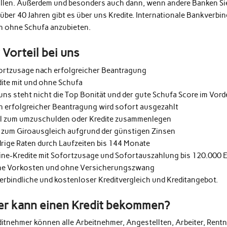
üllen. Außerdem und besonders auch dann, wenn andere Banken Si
 über 40 Jahren gibt es über uns Kredite. Internationale Bankverb
h ohne Schufa anzubieten.
r Vorteil bei uns
ortzusage nach erfolgreicher Beantragung
dite mit und ohne Schufa
uns steht nicht die Top Bonität und der gute Schufa Score im Vor
h erfolgreicher Beantragung wird sofort ausgezahlt
al zum umzuschulden oder Kredite zusammenlegen
 zum Giroausgleich aufgrund der günstigen Zinsen
drige Raten durch Laufzeiten bis 144 Monate
ine-Kredite mit Sofortzusage und Sofortauszahlung bis 120.000 
e Vorkosten und ohne Versicherungszwang
erbindliche und kostenloser Kreditvergleich und Kreditangebot.
r kann einen Kredit bekommen?
ditnehmer können alle Arbeitnehmer, Angestellten, Arbeiter, Rentn