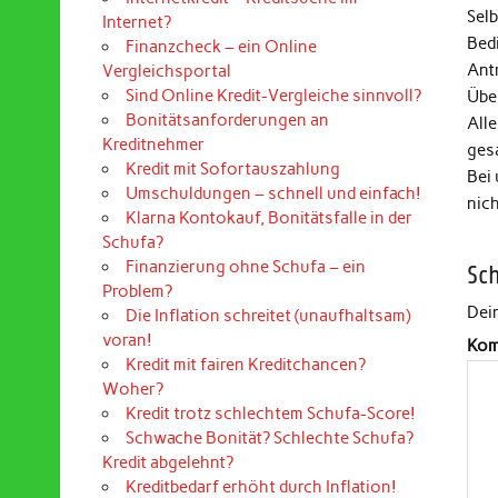
Selb
Internet?
Bed
Finanzcheck – ein Online
Ant
Vergleichsportal
Sind Online Kredit-Vergleiche sinnvoll?
Über
Bonitätsanforderungen an
Alle
Kreditnehmer
ges
Kredit mit Sofortauszahlung
Bei
Umschuldungen – schnell und einfach!
nic
Klarna Kontokauf, Bonitätsfalle in der
Schufa?
Finanzierung ohne Schufa – ein
Sc
Problem?
Dein
Die Inflation schreitet (unaufhaltsam)
voran!
Kom
Kredit mit fairen Kreditchancen?
Woher?
Kredit trotz schlechtem Schufa-Score!
Schwache Bonität? Schlechte Schufa?
Kredit abgelehnt?
Kreditbedarf erhöht durch Inflation!