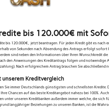
redite bis 120.000€ mit Sof
ite bis 120.000€, jetzt beantragen. Für jeden Kredit gibt es nach
erhalb von Sekunden nach Absendung des Antrags erfolgt sofort 
erdem sind neben den Informationen über Ihren Wunschkredit die 
fach den Anweisungen des Kreditantrags folgen und notwendige A
zahlung). Nach erfolgreichem Antrag brauchen Sie abschließend 
t unserem Kreditvergleich
den Sie immer Deutschlands günstigsten und schnellsten Kredite. 
d Ihre Chancen auf das beste Kreditangebot nahezu bei 100%. Auc
en unter unseren Kreditbanken außerdem immer welche, die sich fü
grund langjähriger Beziehungen zu unseren Banken, ist die Wahrs