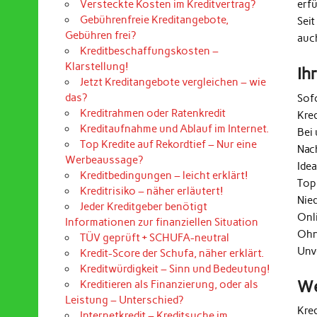
erf
Versteckte Kosten im Kreditvertrag?
Gebührenfreie Kreditangebote,
Seit
Gebühren frei?
auc
Kreditbeschaffungskosten –
Klarstellung!
Ih
Jetzt Kreditangebote vergleichen – wie
das?
Sof
Kreditrahmen oder Ratenkredit
Kre
Kreditaufnahme und Ablauf im Internet.
Bei 
Top Kredite auf Rekordtief – Nur eine
Nac
Werbeaussage?
Ide
Kreditbedingungen – leicht erklärt!
Top
Kreditrisiko – näher erläutert!
Nie
Jeder Kreditgeber benötigt
Onl
Informationen zur finanziellen Situation
Ohn
TÜV geprüft + SCHUFA-neutral
Unv
Kredit-Score der Schufa, näher erklärt.
Kreditwürdigkeit – Sinn und Bedeutung!
We
Kreditieren als Finanzierung, oder als
Leistung – Unterschied?
Kre
Internetkredit – Kreditsuche im