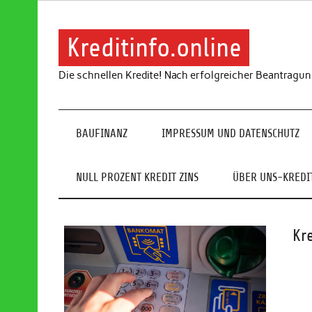
Skip
to
content
Kreditinfo.online
Die schnellen Kredite! Nach erfolgreicher Beantragu
BAUFINANZ
IMPRESSUM UND DATENSCHUTZ
NULL PROZENT KREDIT ZINS
ÜBER UNS-KREDIT
Kr