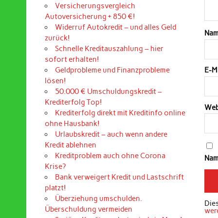
Versicherungsvergleich
Autoversicherung + 850 €!
Widerruf Autokredit – und alles Geld
Na
zurück!
Schnelle Kreditauszahlung – hier
sofort erhalten!
Geldprobleme und Finanzprobleme
E-M
lösen!
50.000 € Umschuldungskredit –
Krediterfolg Top!
Web
Krediterfolg direkt mit Kreditinfo online
ohne Hausbank!
Urlaubskredit – auch wenn andere
Kredit ablehnen
Kreditproblem auch ohne Corona
Nam
Krise?
Bank verweigert Kredit und Lastschrift
platzt!
Überziehung umschulden.
Die
Überschuldung vermeiden
wer