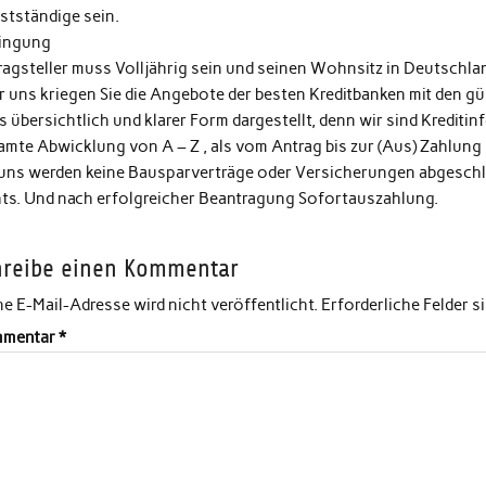
stständige sein.
ingung
ragsteller muss Volljährig sein und seinen Wohnsitz in Deutschla
 uns kriegen Sie die Angebote der besten Kreditbanken mit den gün
s übersichtlich und klarer Form dargestellt, denn wir sind Kreditin
amte Abwicklung von A – Z , als vom Antrag bis zur (Aus) Zahlung
 uns werden keine Bausparverträge oder Versicherungen abgeschlo
hts. Und nach erfolgreicher Beantragung Sofortauszahlung.
hreibe einen Kommentar
e E-Mail-Adresse wird nicht veröffentlicht.
Erforderliche Felder s
mentar
*