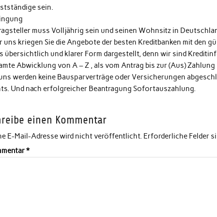
stständige sein.
ingung
ragsteller muss Volljährig sein und seinen Wohnsitz in Deutschla
 uns kriegen Sie die Angebote der besten Kreditbanken mit den gün
s übersichtlich und klarer Form dargestellt, denn wir sind Kreditin
amte Abwicklung von A – Z , als vom Antrag bis zur (Aus) Zahlung
 uns werden keine Bausparverträge oder Versicherungen abgeschlo
hts. Und nach erfolgreicher Beantragung Sofortauszahlung.
hreibe einen Kommentar
e E-Mail-Adresse wird nicht veröffentlicht.
Erforderliche Felder s
mentar
*