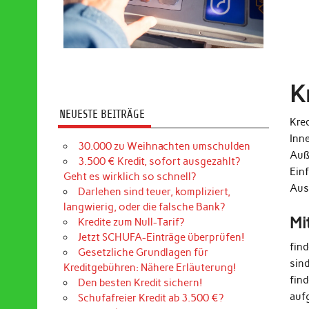
K
NEUESTE BEITRÄGE
Kred
Inn
30.000 zu Weihnachten umschulden
Auß
3.500 € Kredit, sofort ausgezahlt?
Ein
Geht es wirklich so schnell?
Aus
Darlehen sind teuer, kompliziert,
langwierig, oder die falsche Bank?
Mi
Kredite zum Null-Tarif?
Jetzt SCHUFA-Einträge überprüfen!
fin
Gesetzliche Grundlagen für
sin
Kreditgebühren: Nähere Erläuterung!
find
Den besten Kredit sichern!
auf
Schufafreier Kredit ab 3.500 €?