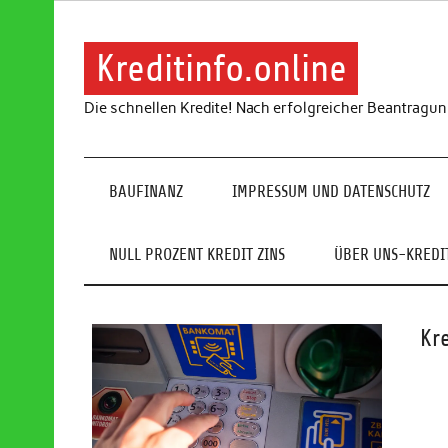
Skip
to
content
Kreditinfo.online
Die schnellen Kredite! Nach erfolgreicher Beantragu
BAUFINANZ
IMPRESSUM UND DATENSCHUTZ
NULL PROZENT KREDIT ZINS
ÜBER UNS-KREDIT
Kr