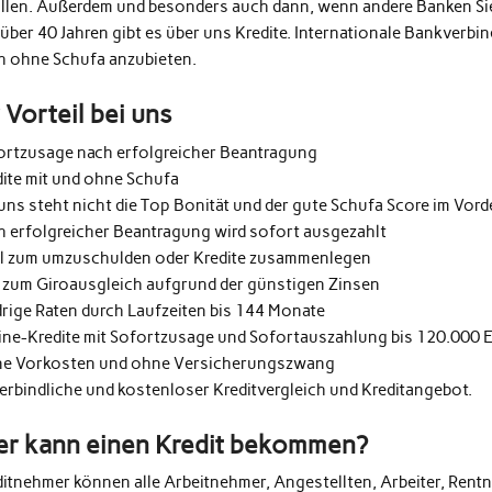
üllen. Außerdem und besonders auch dann, wenn andere Banken Si
 über 40 Jahren gibt es über uns Kredite. Internationale Bankverb
h ohne Schufa anzubieten.
r Vorteil bei uns
ortzusage nach erfolgreicher Beantragung
dite mit und ohne Schufa
uns steht nicht die Top Bonität und der gute Schufa Score im Vor
h erfolgreicher Beantragung wird sofort ausgezahlt
al zum umzuschulden oder Kredite zusammenlegen
 zum Giroausgleich aufgrund der günstigen Zinsen
drige Raten durch Laufzeiten bis 144 Monate
ine-Kredite mit Sofortzusage und Sofortauszahlung bis 120.000 
e Vorkosten und ohne Versicherungszwang
erbindliche und kostenloser Kreditvergleich und Kreditangebot.
r kann einen Kredit bekommen?
ditnehmer können alle Arbeitnehmer, Angestellten, Arbeiter, Rentn