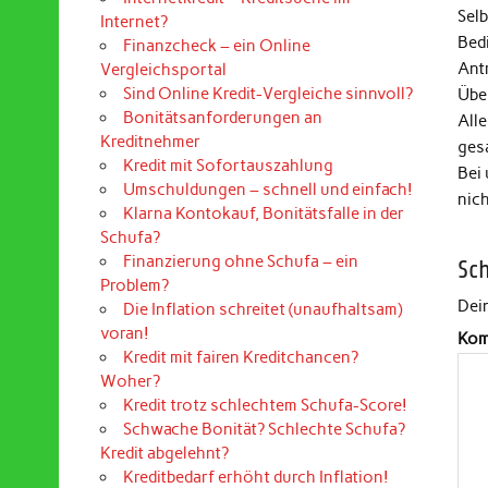
Selb
Internet?
Bed
Finanzcheck – ein Online
Ant
Vergleichsportal
Sind Online Kredit-Vergleiche sinnvoll?
Über
Bonitätsanforderungen an
Alle
Kreditnehmer
ges
Kredit mit Sofortauszahlung
Bei
Umschuldungen – schnell und einfach!
nic
Klarna Kontokauf, Bonitätsfalle in der
Schufa?
Finanzierung ohne Schufa – ein
Sc
Problem?
Dein
Die Inflation schreitet (unaufhaltsam)
voran!
Kom
Kredit mit fairen Kreditchancen?
Woher?
Kredit trotz schlechtem Schufa-Score!
Schwache Bonität? Schlechte Schufa?
Kredit abgelehnt?
Kreditbedarf erhöht durch Inflation!