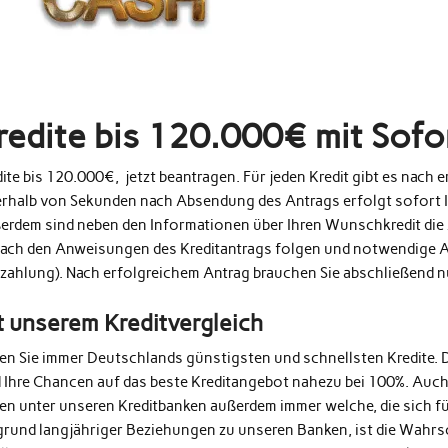
redite bis 120.000€ mit Sof
ite bis 120.000€, jetzt beantragen. Für jeden Kredit gibt es nach
erhalb von Sekunden nach Absendung des Antrags erfolgt sofort 
erdem sind neben den Informationen über Ihren Wunschkredit die 
fach den Anweisungen des Kreditantrags folgen und notwendige A
zahlung). Nach erfolgreichem Antrag brauchen Sie abschließend 
t unserem Kreditvergleich
den Sie immer Deutschlands günstigsten und schnellsten Kredite. 
d Ihre Chancen auf das beste Kreditangebot nahezu bei 100%. Auc
en unter unseren Kreditbanken außerdem immer welche, die sich fü
grund langjähriger Beziehungen zu unseren Banken, ist die Wahrs