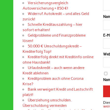
Versicherungsvergleich
Autoversicherung + 850 €!
Widerruf Autokredit – und alles Geld
Na
zurück!
Schnelle Kreditauszahlung – hier
sofort erhalten!
Geldprobleme und Finanzprobleme
E-M
lösen!
50.000 € Umschuldungskredit –
Krediterfolg Top!
Web
Krediterfolg direkt mit Kreditinfo online
ohne Hausbank!
Urlaubskredit – auch wenn andere
Kredit ablehnen
Kreditproblem auch ohne Corona
Nam
Krise?
Bank verweigert Kredit und Lastschrift
platzt!
Überziehung umschulden.
Die
Überschuldung vermeiden
wer