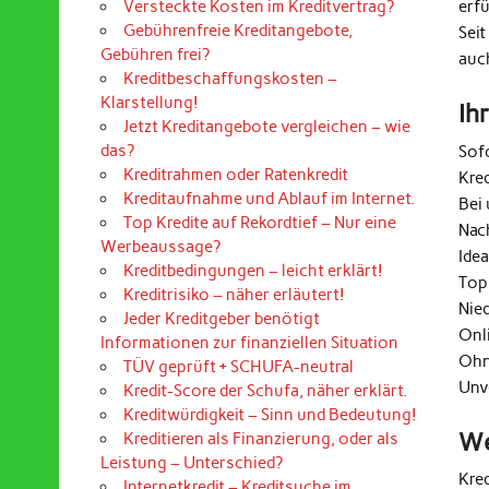
erf
Versteckte Kosten im Kreditvertrag?
Gebührenfreie Kreditangebote,
Seit
Gebühren frei?
auc
Kreditbeschaffungskosten –
Klarstellung!
Ih
Jetzt Kreditangebote vergleichen – wie
das?
Sof
Kreditrahmen oder Ratenkredit
Kre
Kreditaufnahme und Ablauf im Internet.
Bei 
Top Kredite auf Rekordtief – Nur eine
Nac
Werbeaussage?
Ide
Kreditbedingungen – leicht erklärt!
Top
Kreditrisiko – näher erläutert!
Nie
Jeder Kreditgeber benötigt
Onl
Informationen zur finanziellen Situation
Ohn
TÜV geprüft + SCHUFA-neutral
Unv
Kredit-Score der Schufa, näher erklärt.
Kreditwürdigkeit – Sinn und Bedeutung!
We
Kreditieren als Finanzierung, oder als
Leistung – Unterschied?
Kre
Internetkredit – Kreditsuche im