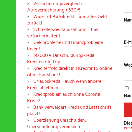
Versicherungsvergleich
Autoversicherung + 850 €!
Widerruf Autokredit – und alles Geld
Na
zurück!
Schnelle Kreditauszahlung – hier
sofort erhalten!
Geldprobleme und Finanzprobleme
E-M
lösen!
50.000 € Umschuldungskredit –
Krediterfolg Top!
Web
Krediterfolg direkt mit Kreditinfo online
ohne Hausbank!
Urlaubskredit – auch wenn andere
Kredit ablehnen
Kreditproblem auch ohne Corona
Nam
Krise?
Bank verweigert Kredit und Lastschrift
platzt!
Überziehung umschulden.
Die
Überschuldung vermeiden
wer