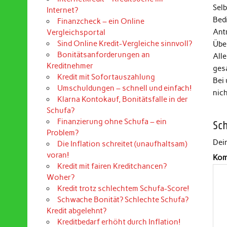
Selb
Internet?
Bed
Finanzcheck – ein Online
Ant
Vergleichsportal
Sind Online Kredit-Vergleiche sinnvoll?
Über
Bonitätsanforderungen an
Alle
Kreditnehmer
ges
Kredit mit Sofortauszahlung
Bei
Umschuldungen – schnell und einfach!
nic
Klarna Kontokauf, Bonitätsfalle in der
Schufa?
Finanzierung ohne Schufa – ein
Sc
Problem?
Dein
Die Inflation schreitet (unaufhaltsam)
voran!
Kom
Kredit mit fairen Kreditchancen?
Woher?
Kredit trotz schlechtem Schufa-Score!
Schwache Bonität? Schlechte Schufa?
Kredit abgelehnt?
Kreditbedarf erhöht durch Inflation!