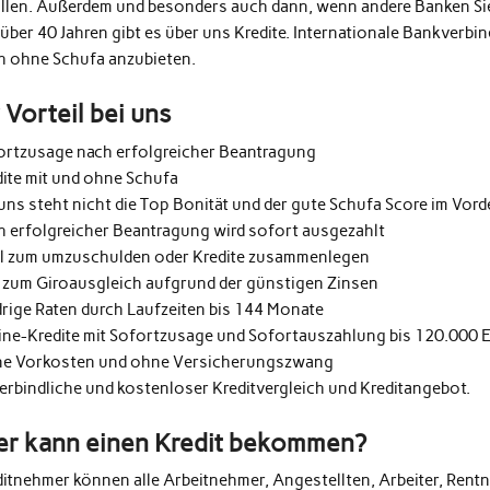
üllen. Außerdem und besonders auch dann, wenn andere Banken Si
 über 40 Jahren gibt es über uns Kredite. Internationale Bankverb
h ohne Schufa anzubieten.
r Vorteil bei uns
ortzusage nach erfolgreicher Beantragung
dite mit und ohne Schufa
uns steht nicht die Top Bonität und der gute Schufa Score im Vor
h erfolgreicher Beantragung wird sofort ausgezahlt
al zum umzuschulden oder Kredite zusammenlegen
 zum Giroausgleich aufgrund der günstigen Zinsen
drige Raten durch Laufzeiten bis 144 Monate
ine-Kredite mit Sofortzusage und Sofortauszahlung bis 120.000 
e Vorkosten und ohne Versicherungszwang
erbindliche und kostenloser Kreditvergleich und Kreditangebot.
r kann einen Kredit bekommen?
ditnehmer können alle Arbeitnehmer, Angestellten, Arbeiter, Rentn