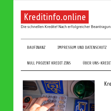
Skip
to
content
Kreditinfo.online
Die schnellen Kredite! Nach erfolgreicher Beantragu
BAUFINANZ
IMPRESSUM UND DATENSCHUTZ
NULL PROZENT KREDIT ZINS
ÜBER UNS-KREDIT
Kr