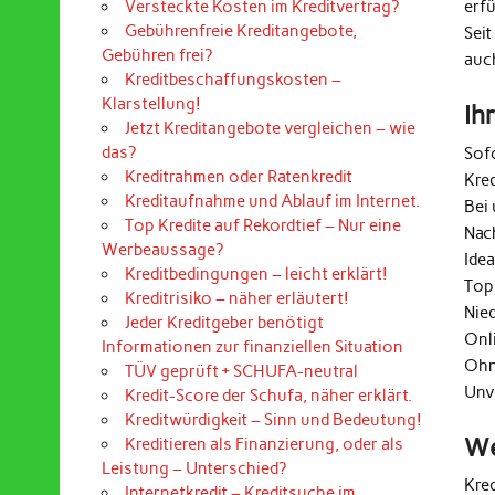
erf
Versteckte Kosten im Kreditvertrag?
Gebührenfreie Kreditangebote,
Seit
Gebühren frei?
auc
Kreditbeschaffungskosten –
Klarstellung!
Ih
Jetzt Kreditangebote vergleichen – wie
das?
Sof
Kreditrahmen oder Ratenkredit
Kre
Kreditaufnahme und Ablauf im Internet.
Bei 
Top Kredite auf Rekordtief – Nur eine
Nac
Werbeaussage?
Ide
Kreditbedingungen – leicht erklärt!
Top
Kreditrisiko – näher erläutert!
Nie
Jeder Kreditgeber benötigt
Onl
Informationen zur finanziellen Situation
Ohn
TÜV geprüft + SCHUFA-neutral
Unv
Kredit-Score der Schufa, näher erklärt.
Kreditwürdigkeit – Sinn und Bedeutung!
We
Kreditieren als Finanzierung, oder als
Leistung – Unterschied?
Kre
Internetkredit – Kreditsuche im