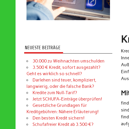
K
NEUESTE BEITRÄGE
Kred
Inn
30.000 zu Weihnachten umschulden
Auß
3.500 € Kredit, sofort ausgezahlt?
Ein
Geht es wirklich so schnell?
Aus
Darlehen sind teuer, kompliziert,
langwierig, oder die falsche Bank?
Mi
Kredite zum Null-Tarif?
Jetzt SCHUFA-Einträge überprüfen!
fin
Gesetzliche Grundlagen für
sin
Kreditgebühren: Nähere Erläuterung!
find
Den besten Kredit sichern!
auf
Schufafreier Kredit ab 3.500 €?