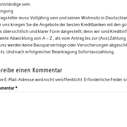
stständige sein.
ingung
ragsteller muss Volljährig sein und seinen Wohnsitz in Deutschla
 uns kriegen Sie die Angebote der besten Kreditbanken mit den gün
s übersichtlich und klarer Form dargestellt, denn wir sind Kreditin
amte Abwicklung von A – Z , als vom Antrag bis zur (Aus) Zahlung
 uns werden keine Bausparverträge oder Versicherungen abgeschlo
hts. Und nach erfolgreicher Beantragung Sofortauszahlung.
hreibe einen Kommentar
e E-Mail-Adresse wird nicht veröffentlicht.
Erforderliche Felder s
mentar
*