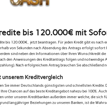
redite bis 120.000€ mit Sof
ite bis 120.000€, jetzt beantragen. Für jeden Kredit gibt es nach
erhalb von Sekunden nach Absendung des Antrags erfolgt sofort 
erdem sind neben den Informationen über Ihren Wunschkredit die 
fach den Anweisungen des Kreditantrags folgen und notwendige A
zahlung). Nach erfolgreichem Antrag brauchen Sie abschließend 
t unserem Kreditvergleich
den Sie immer Deutschlands günstigsten und schnellsten Kredite. 
d Ihre Chancen auf das beste Kreditangebot nahezu bei 100%. Auc
en unter unseren Kreditbanken außerdem immer welche, die sich fü
grund langjähriger Beziehungen zu unseren Banken, ist die Wahrs