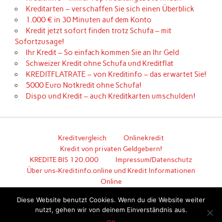
Kreditarten – verschaffen Sie sich einen Überblick
1.000 € in 30 Minuten auf dem Konto
Kredit jetzt sofort finden trotz Schufa – mit
Sofortzusage!
Ihr Kredit – So einfach kommen Sie an Ihr Geld
Schweizer Kredit ohne Schufa und Kreditflat
KREDITFLATRATE – von Kreditinfo – das erwartet Sie!
5000 Euro Notkredit ohne Schufa!
Dispo und Kredit – auch Kreditkarten umschulden!
Kreditvergleich
Onlinekredit
Kredit von privaten Geldgebern!
KREDITE BIS 120.000
Impressum/Datenschutz
Über uns-Kreditinfo.online und Kredit Informationen
Online
Hier geht es zum unkomplizierten Kredit!
Diese Website benutzt Cookies. Wenn du die Website weiter
nutzt, gehen wir von deinem Einverständnis aus.
Erstellt mit
WordPress
und
Anderson
.