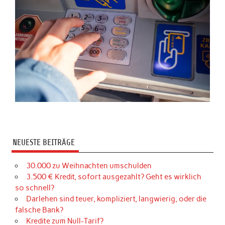
NEUESTE BEITRÄGE
30.000 zu Weihnachten umschulden
3.500 € Kredit, sofort ausgezahlt? Geht es wirklich
so schnell?
Darlehen sind teuer, kompliziert, langwierig, oder die
falsche Bank?
Kredite zum Null-Tarif?