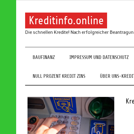
Skip
to
content
Kreditinfo.online
Die schnellen Kredite! Nach erfolgreicher Beantragu
BAUFINANZ
IMPRESSUM UND DATENSCHUTZ
NULL PROZENT KREDIT ZINS
ÜBER UNS-KREDIT
Kr