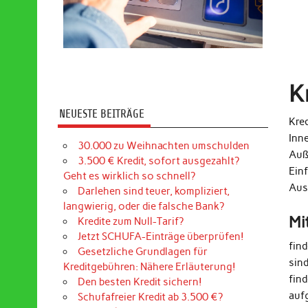
K
NEUESTE BEITRÄGE
Kred
Inn
30.000 zu Weihnachten umschulden
Auß
3.500 € Kredit, sofort ausgezahlt?
Ein
Geht es wirklich so schnell?
Aus
Darlehen sind teuer, kompliziert,
langwierig, oder die falsche Bank?
Mi
Kredite zum Null-Tarif?
Jetzt SCHUFA-Einträge überprüfen!
fin
Gesetzliche Grundlagen für
sin
Kreditgebühren: Nähere Erläuterung!
find
Den besten Kredit sichern!
auf
Schufafreier Kredit ab 3.500 €?