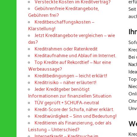
erf
Versteckte Kosten im Kreditvertrag?
Gebührenfreie Kreditangebote,
Seit
Gebühren frei?
auc
Kreditbeschaffungskosten –
Klarstellung!
Ih
Jetzt Kreditangebote vergleichen – wie
das?
Sof
Kreditrahmen oder Ratenkredit
Kre
Kreditaufnahme und Ablauf im Internet.
Bei 
Top Kredite auf Rekordtief – Nur eine
Nac
Werbeaussage?
Ide
Kreditbedingungen – leicht erklärt!
Top
Kreditrisiko – näher erläutert!
Nie
Jeder Kreditgeber benötigt
Onl
Informationen zur finanziellen Situation
Ohn
TÜV geprüft + SCHUFA-neutral
Unv
Kredit-Score der Schufa, näher erklärt.
Kreditwürdigkeit – Sinn und Bedeutung!
We
Kreditieren als Finanzierung, oder als
Leistung – Unterschied?
Kre
Internetkredit – Kreditsuche im