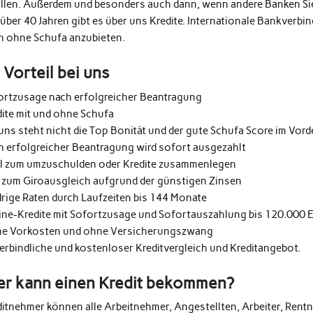
üllen. Außerdem und besonders auch dann, wenn andere Banken Si
 über 40 Jahren gibt es über uns Kredite. Internationale Bankverb
h ohne Schufa anzubieten.
r Vorteil bei uns
ortzusage nach erfolgreicher Beantragung
dite mit und ohne Schufa
uns steht nicht die Top Bonität und der gute Schufa Score im Vor
h erfolgreicher Beantragung wird sofort ausgezahlt
al zum umzuschulden oder Kredite zusammenlegen
 zum Giroausgleich aufgrund der günstigen Zinsen
drige Raten durch Laufzeiten bis 144 Monate
ine-Kredite mit Sofortzusage und Sofortauszahlung bis 120.000 
e Vorkosten und ohne Versicherungszwang
erbindliche und kostenloser Kreditvergleich und Kreditangebot.
r kann einen Kredit bekommen?
ditnehmer können alle Arbeitnehmer, Angestellten, Arbeiter, Rentn