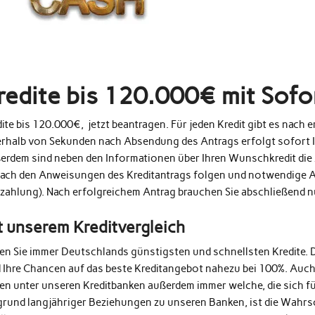
redite bis 120.000€ mit Sof
ite bis 120.000€, jetzt beantragen. Für jeden Kredit gibt es nach
erhalb von Sekunden nach Absendung des Antrags erfolgt sofort 
erdem sind neben den Informationen über Ihren Wunschkredit die 
fach den Anweisungen des Kreditantrags folgen und notwendige A
zahlung). Nach erfolgreichem Antrag brauchen Sie abschließend 
t unserem Kreditvergleich
den Sie immer Deutschlands günstigsten und schnellsten Kredite. 
d Ihre Chancen auf das beste Kreditangebot nahezu bei 100%. Auc
en unter unseren Kreditbanken außerdem immer welche, die sich fü
grund langjähriger Beziehungen zu unseren Banken, ist die Wahrs