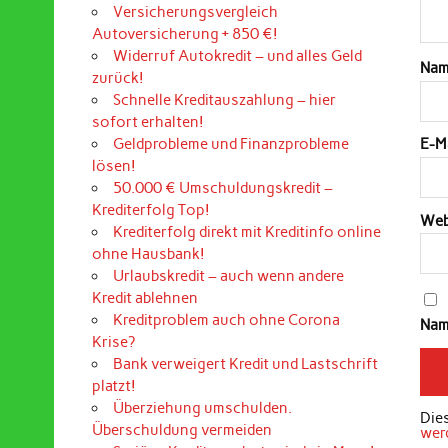
Versicherungsvergleich
Autoversicherung + 850 €!
Widerruf Autokredit – und alles Geld
Na
zurück!
Schnelle Kreditauszahlung – hier
sofort erhalten!
Geldprobleme und Finanzprobleme
E-M
lösen!
50.000 € Umschuldungskredit –
Krediterfolg Top!
Web
Krediterfolg direkt mit Kreditinfo online
ohne Hausbank!
Urlaubskredit – auch wenn andere
Kredit ablehnen
Kreditproblem auch ohne Corona
Nam
Krise?
Bank verweigert Kredit und Lastschrift
platzt!
Überziehung umschulden.
Die
Überschuldung vermeiden
wer