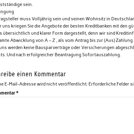
stständige sein.
ingung
ragsteller muss Volljährig sein und seinen Wohnsitz in Deutschla
 uns kriegen Sie die Angebote der besten Kreditbanken mit den gün
s übersichtlich und klarer Form dargestellt, denn wir sind Kreditin
amte Abwicklung von A – Z , als vom Antrag bis zur (Aus) Zahlung
 uns werden keine Bausparverträge oder Versicherungen abgeschlo
hts. Und nach erfolgreicher Beantragung Sofortauszahlung.
hreibe einen Kommentar
e E-Mail-Adresse wird nicht veröffentlicht.
Erforderliche Felder s
mentar
*