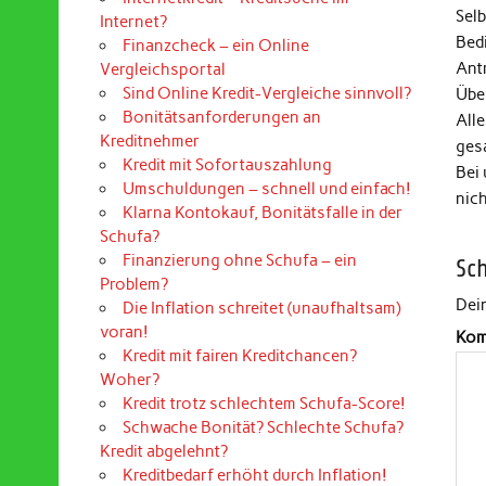
Selb
Internet?
Bed
Finanzcheck – ein Online
Ant
Vergleichsportal
Sind Online Kredit-Vergleiche sinnvoll?
Über
Bonitätsanforderungen an
Alle
Kreditnehmer
ges
Kredit mit Sofortauszahlung
Bei
Umschuldungen – schnell und einfach!
nic
Klarna Kontokauf, Bonitätsfalle in der
Schufa?
Finanzierung ohne Schufa – ein
Sc
Problem?
Dein
Die Inflation schreitet (unaufhaltsam)
voran!
Kom
Kredit mit fairen Kreditchancen?
Woher?
Kredit trotz schlechtem Schufa-Score!
Schwache Bonität? Schlechte Schufa?
Kredit abgelehnt?
Kreditbedarf erhöht durch Inflation!