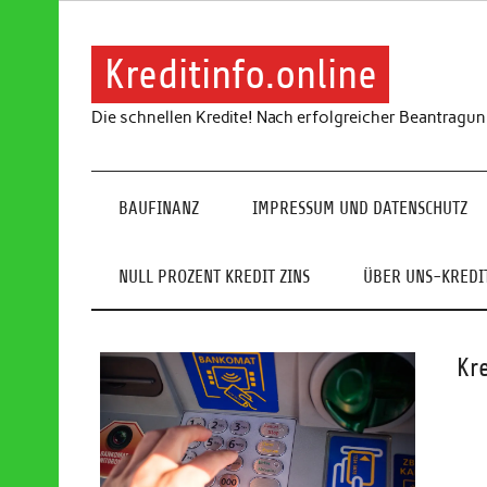
Skip
to
content
Kreditinfo.online
Die schnellen Kredite! Nach erfolgreicher Beantragu
BAUFINANZ
IMPRESSUM UND DATENSCHUTZ
NULL PROZENT KREDIT ZINS
ÜBER UNS-KREDIT
Kr