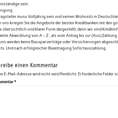
stständige sein.
ingung
ragsteller muss Volljährig sein und seinen Wohnsitz in Deutschla
 uns kriegen Sie die Angebote der besten Kreditbanken mit den gün
s übersichtlich und klarer Form dargestellt, denn wir sind Kreditin
amte Abwicklung von A – Z , als vom Antrag bis zur (Aus) Zahlung
 uns werden keine Bausparverträge oder Versicherungen abgeschlo
hts. Und nach erfolgreicher Beantragung Sofortauszahlung.
hreibe einen Kommentar
e E-Mail-Adresse wird nicht veröffentlicht.
Erforderliche Felder s
mentar
*