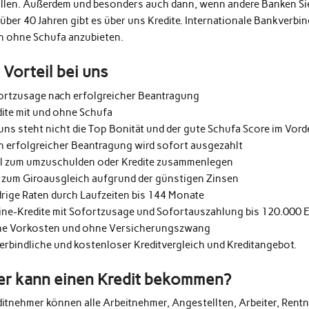
üllen. Außerdem und besonders auch dann, wenn andere Banken Si
 über 40 Jahren gibt es über uns Kredite. Internationale Bankverb
h ohne Schufa anzubieten.
r Vorteil bei uns
ortzusage nach erfolgreicher Beantragung
dite mit und ohne Schufa
uns steht nicht die Top Bonität und der gute Schufa Score im Vor
h erfolgreicher Beantragung wird sofort ausgezahlt
al zum umzuschulden oder Kredite zusammenlegen
 zum Giroausgleich aufgrund der günstigen Zinsen
drige Raten durch Laufzeiten bis 144 Monate
ine-Kredite mit Sofortzusage und Sofortauszahlung bis 120.000 
e Vorkosten und ohne Versicherungszwang
erbindliche und kostenloser Kreditvergleich und Kreditangebot.
r kann einen Kredit bekommen?
ditnehmer können alle Arbeitnehmer, Angestellten, Arbeiter, Rentn