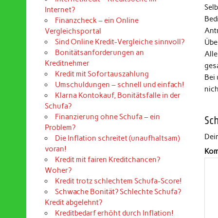
Selb
Internet?
Bed
Finanzcheck – ein Online
Ant
Vergleichsportal
Sind Online Kredit-Vergleiche sinnvoll?
Über
Bonitätsanforderungen an
Alle
Kreditnehmer
ges
Kredit mit Sofortauszahlung
Bei
Umschuldungen – schnell und einfach!
nic
Klarna Kontokauf, Bonitätsfalle in der
Schufa?
Finanzierung ohne Schufa – ein
Sc
Problem?
Dein
Die Inflation schreitet (unaufhaltsam)
voran!
Kom
Kredit mit fairen Kreditchancen?
Woher?
Kredit trotz schlechtem Schufa-Score!
Schwache Bonität? Schlechte Schufa?
Kredit abgelehnt?
Kreditbedarf erhöht durch Inflation!