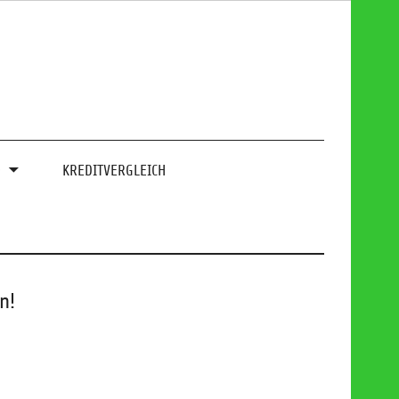
0
KREDITVERGLEICH
n!