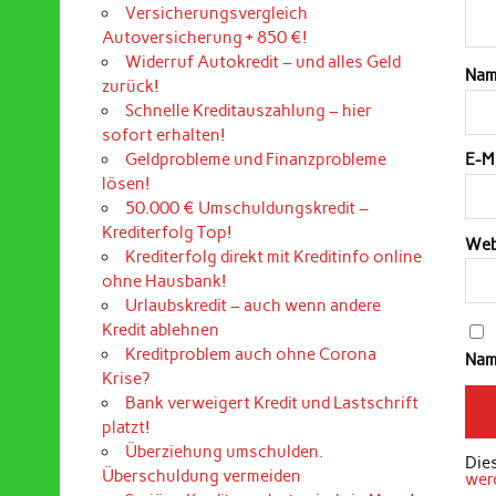
Versicherungsvergleich
Autoversicherung + 850 €!
Widerruf Autokredit – und alles Geld
Na
zurück!
Schnelle Kreditauszahlung – hier
sofort erhalten!
Geldprobleme und Finanzprobleme
E-M
lösen!
50.000 € Umschuldungskredit –
Krediterfolg Top!
Web
Krediterfolg direkt mit Kreditinfo online
ohne Hausbank!
Urlaubskredit – auch wenn andere
Kredit ablehnen
Kreditproblem auch ohne Corona
Nam
Krise?
Bank verweigert Kredit und Lastschrift
platzt!
Überziehung umschulden.
Die
Überschuldung vermeiden
wer