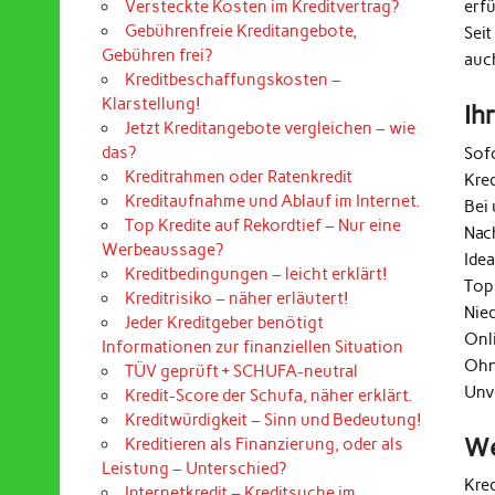
erf
Versteckte Kosten im Kreditvertrag?
Gebührenfreie Kreditangebote,
Seit
Gebühren frei?
auc
Kreditbeschaffungskosten –
Klarstellung!
Ih
Jetzt Kreditangebote vergleichen – wie
das?
Sof
Kreditrahmen oder Ratenkredit
Kre
Kreditaufnahme und Ablauf im Internet.
Bei 
Top Kredite auf Rekordtief – Nur eine
Nac
Werbeaussage?
Ide
Kreditbedingungen – leicht erklärt!
Top
Kreditrisiko – näher erläutert!
Nie
Jeder Kreditgeber benötigt
Onl
Informationen zur finanziellen Situation
Ohn
TÜV geprüft + SCHUFA-neutral
Unv
Kredit-Score der Schufa, näher erklärt.
Kreditwürdigkeit – Sinn und Bedeutung!
We
Kreditieren als Finanzierung, oder als
Leistung – Unterschied?
Kre
Internetkredit – Kreditsuche im