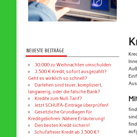
K
NEUESTE BEITRÄGE
Kred
Inn
30.000 zu Weihnachten umschulden
Auß
3.500 € Kredit, sofort ausgezahlt?
Ein
Geht es wirklich so schnell?
Aus
Darlehen sind teuer, kompliziert,
langwierig, oder die falsche Bank?
Mi
Kredite zum Null-Tarif?
Jetzt SCHUFA-Einträge überprüfen!
fin
Gesetzliche Grundlagen für
sin
Kreditgebühren: Nähere Erläuterung!
find
Den besten Kredit sichern!
auf
Schufafreier Kredit ab 3.500 €?