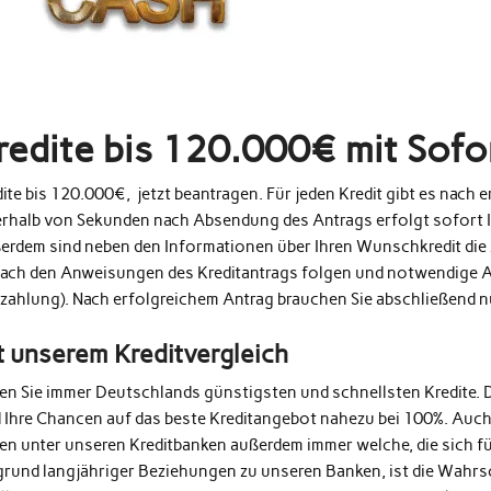
redite bis 120.000€ mit Sof
ite bis 120.000€, jetzt beantragen. Für jeden Kredit gibt es nach
erhalb von Sekunden nach Absendung des Antrags erfolgt sofort 
erdem sind neben den Informationen über Ihren Wunschkredit die 
fach den Anweisungen des Kreditantrags folgen und notwendige A
zahlung). Nach erfolgreichem Antrag brauchen Sie abschließend 
t unserem Kreditvergleich
den Sie immer Deutschlands günstigsten und schnellsten Kredite. 
d Ihre Chancen auf das beste Kreditangebot nahezu bei 100%. Auc
en unter unseren Kreditbanken außerdem immer welche, die sich fü
grund langjähriger Beziehungen zu unseren Banken, ist die Wahrs