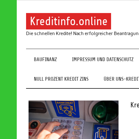
Skip
to
content
Kreditinfo.online
Die schnellen Kredite! Nach erfolgreicher Beantragu
BAUFINANZ
IMPRESSUM UND DATENSCHUTZ
NULL PROZENT KREDIT ZINS
ÜBER UNS-KREDIT
Kr