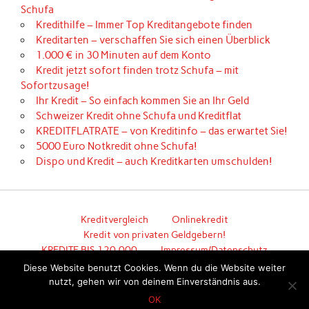
Schufa
Kredithilfe – Immer Top Kreditangebote finden
Kreditarten – verschaffen Sie sich einen Überblick
1.000 € in 30 Minuten auf dem Konto
Kredit jetzt sofort finden trotz Schufa – mit
Sofortzusage!
Ihr Kredit – So einfach kommen Sie an Ihr Geld
Schweizer Kredit ohne Schufa und Kreditflat
KREDITFLATRATE – von Kreditinfo – das erwartet Sie!
5000 Euro Notkredit ohne Schufa!
Dispo und Kredit – auch Kreditkarten umschulden!
Kreditvergleich
Onlinekredit
Kredit von privaten Geldgebern!
KREDITE BIS 120.000
Impressum/Datenschutz
Über uns-Kreditinfo.online und Kredit Informationen
Diese Website benutzt Cookies. Wenn du die Website weiter
Online
nutzt, gehen wir von deinem Einverständnis aus.
Hier geht es zum unkomplizierten Kredit!
OK