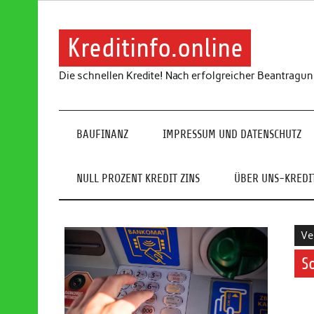
Skip
to
content
Kreditinfo.online
Die schnellen Kredite! Nach erfolgreicher Beantragu
BAUFINANZ
IMPRESSUM UND DATENSCHUTZ
NULL PROZENT KREDIT ZINS
ÜBER UNS-KREDIT
Ve
S