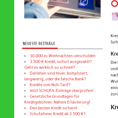
O
Kre
Sof
NEUESTE BEITRÄGE
Kr
30.000 zu Weihnachten umschulden
3.500 € Kredit, sofort ausgezahlt?
Die
Geht es wirklich so schnell?
und
Darlehen sind teuer, kompliziert,
nac
langwierig, oder die falsche Bank?
Wun
Kredite zum Null-Tarif?
ein
Jetzt SCHUFA-Einträge überprüfen!
zur
Gesetzliche Grundlagen für
Kreditgebühren: Nähere Erläuterung!
Kr
Den besten Kredit sichern!
Schufafreier Kredit ab 3.500 €?