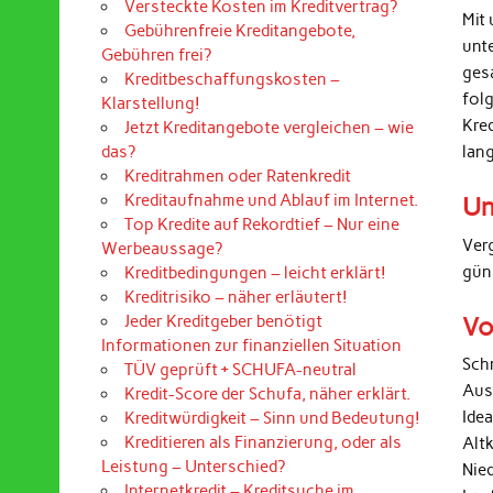
Versteckte Kosten im Kreditvertrag?
Mit 
Gebührenfreie Kreditangebote,
unt
Gebühren frei?
ges
Kreditbeschaffungskosten –
folg
Klarstellung!
Kre
Jetzt Kreditangebote vergleichen – wie
lan
das?
Kreditrahmen oder Ratenkredit
Kreditaufnahme und Ablauf im Internet.
Un
Top Kredite auf Rekordtief – Nur eine
Ver
Werbeaussage?
gün
Kreditbedingungen – leicht erklärt!
Kreditrisiko – näher erläutert!
Vo
Jeder Kreditgeber benötigt
Informationen zur finanziellen Situation
Sch
TÜV geprüft + SCHUFA-neutral
Aus
Kredit-Score der Schufa, näher erklärt.
Ide
Kreditwürdigkeit – Sinn und Bedeutung!
Kreditieren als Finanzierung, oder als
Alt
Leistung – Unterschied?
Nied
Internetkredit – Kreditsuche im