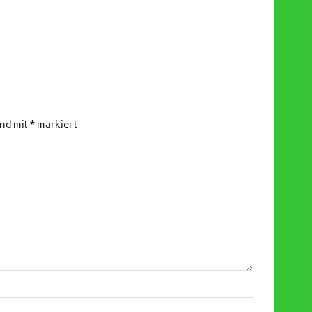
ind mit
*
markiert