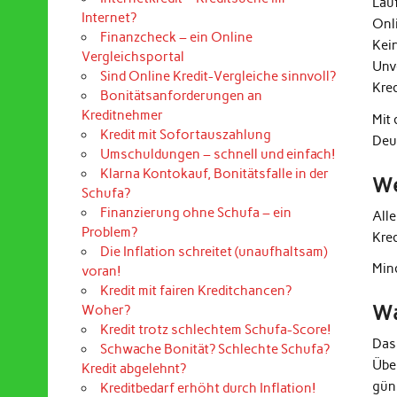
Lau
Internet?
Onl
Finanzcheck – ein Online
Kei
Vergleichsportal
Unv
Sind Online Kredit-Vergleiche sinnvoll?
Kre
Bonitätsanforderungen an
Kreditnehmer
Mit
Kredit mit Sofortauszahlung
Deu
Umschuldungen – schnell und einfach!
Klarna Kontokauf, Bonitätsfalle in der
We
Schufa?
Finanzierung ohne Schufa – ein
All
Problem?
Kre
Die Inflation schreitet (unaufhaltsam)
Mind
voran!
Kredit mit fairen Kreditchancen?
Wa
Woher?
Kredit trotz schlechtem Schufa-Score!
Das
Schwache Bonität? Schlechte Schufa?
Übe
Kredit abgelehnt?
güns
Kreditbedarf erhöht durch Inflation!