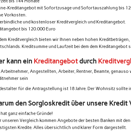
fzeit bis 144 Monate
ine-Kreditangebot mit Sofortzusage und Sofortauszahlung bis 1
ne Vorkosten.
erbindliche und kostenloser Kreditvergleich und Kreditangebot.
ditangebot bis 120.000 Euro
 dem Kreditvergleich bieten wir Ihnen neben hohen Kreditbeträgen,
tschlands. Kreditsumme und Laufzeit bei dem dem Kreditangebot 
r kann ein
Kreditangebot
durch
Kreditverg
e Arbeitnehmer, Angestellten, Arbeiter, Rentner, Beamte, genauso 
ditnehmer sein
estalter für die Antragstellung ist 18 Jahre. Der Wohnsitz sollte 
rum den Sorgloskredit über unsere Kredit 
 hat ganz einfache Gründe!
r unseren Vergleich kommen Angebote der besten Banken mit den 
tigsten Kredite. Alles übersichtlich und klarer Form dargestellt.