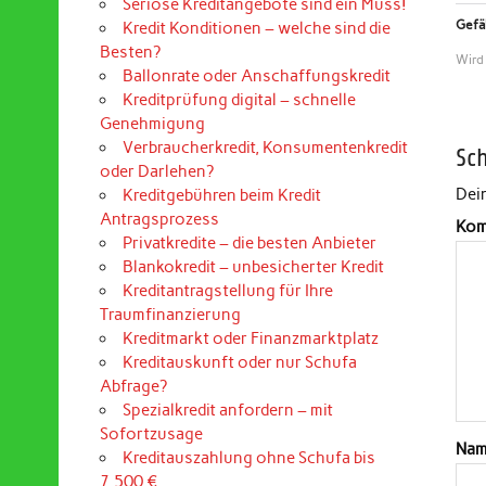
Seriöse Kreditangebote sind ein Muss!
Gefäl
Kredit Konditionen – welche sind die
Besten?
Wird
Ballonrate oder Anschaffungskredit
Kreditprüfung digital – schnelle
Genehmigung
Verbraucherkredit, Konsumentenkredit
Sc
oder Darlehen?
Dein
Kreditgebühren beim Kredit
Antragsprozess
Kom
Privatkredite – die besten Anbieter
Blankokredit – unbesicherter Kredit
Kreditantragstellung für Ihre
Traumfinanzierung
Kreditmarkt oder Finanzmarktplatz
Kreditauskunft oder nur Schufa
Abfrage?
Spezialkredit anfordern – mit
Sofortzusage
Na
Kreditauszahlung ohne Schufa bis
7.500 €