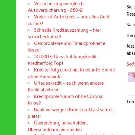
Versicherungsvergleich
Sie
Autoversicherung + 850 €!
Rat
Widerruf Autokredit – und alles Geld
zurück!
Sämt
Schnelle Kreditauszahlung – hier
Bei
sofort erhalten!
Geldprobleme und Finanzprobleme
Jet
lösen!
abs
50.000 € Umschuldungskredit –
Krediterfolg Top!
Sof
Krediterfolg direkt mit Kreditinfo online
ohne Hausbank!
Urlaubskredit – auch wenn andere
Kredit ablehnen
Kreditproblem auch ohne Corona
Teile
Krise?
Bank verweigert Kredit und Lastschrift
platzt!
Überziehung umschulden.
Überschuldung vermeiden