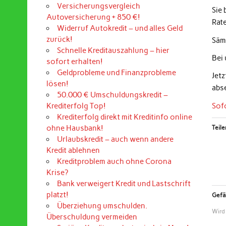
Versicherungsvergleich
Sie
Autoversicherung + 850 €!
Rat
Widerruf Autokredit – und alles Geld
zurück!
Sämt
Schnelle Kreditauszahlung – hier
Bei
sofort erhalten!
Geldprobleme und Finanzprobleme
Jet
lösen!
abs
50.000 € Umschuldungskredit –
Sof
Krediterfolg Top!
Krediterfolg direkt mit Kreditinfo online
ohne Hausbank!
Teile
Urlaubskredit – auch wenn andere
Kredit ablehnen
Kreditproblem auch ohne Corona
Krise?
Bank verweigert Kredit und Lastschrift
platzt!
Gefäl
Überziehung umschulden.
Wird
Überschuldung vermeiden