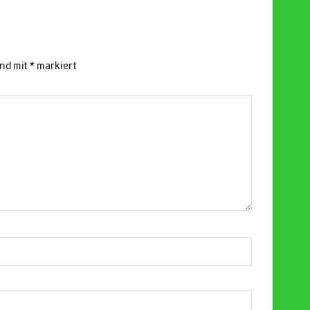
ind mit
*
markiert