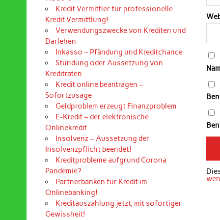
Kredit Vermittler für professionelle
Web
Kredit Vermittlung!
Verwendungszwecke von Krediten und
Darlehen
Inkasso – Pfändung und Kreditchance
Stundung oder Aussetzung von
Nam
Kreditraten
Kredit online beantragen –
Sofortzusage
Ben
Geldproblem erzeugt Finanzproblem
E-Kredit – der elektronische
Bena
Onlinekredit
Insolvenz – Aussetzung der
Insolvenzpflicht beendet!
Kreditprobleme aufgrund Corona
Pandemie?
Die
wer
Partnerbanken für Kredit im
Onlinebanking!
Kreditauszahlung jetzt, mit sofortiger
Gewissheit!