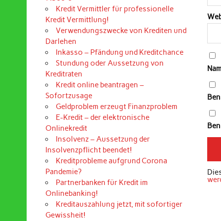
Kredit Vermittler für professionelle
Web
Kredit Vermittlung!
Verwendungszwecke von Krediten und
Darlehen
Inkasso – Pfändung und Kreditchance
Stundung oder Aussetzung von
Nam
Kreditraten
Kredit online beantragen –
Sofortzusage
Ben
Geldproblem erzeugt Finanzproblem
E-Kredit – der elektronische
Bena
Onlinekredit
Insolvenz – Aussetzung der
Insolvenzpflicht beendet!
Kreditprobleme aufgrund Corona
Pandemie?
Die
wer
Partnerbanken für Kredit im
Onlinebanking!
Kreditauszahlung jetzt, mit sofortiger
Gewissheit!