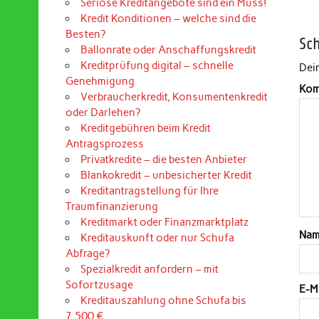
Seriöse Kreditangebote sind ein Muss!
Kredit Konditionen – welche sind die
Besten?
Sc
Ballonrate oder Anschaffungskredit
Kreditprüfung digital – schnelle
Dein
Genehmigung
Kom
Verbraucherkredit, Konsumentenkredit
oder Darlehen?
Kreditgebühren beim Kredit
Antragsprozess
Privatkredite – die besten Anbieter
Blankokredit – unbesicherter Kredit
Kreditantragstellung für Ihre
Traumfinanzierung
Kreditmarkt oder Finanzmarktplatz
Na
Kreditauskunft oder nur Schufa
Abfrage?
Spezialkredit anfordern – mit
Sofortzusage
E-M
Kreditauszahlung ohne Schufa bis
7.500 €