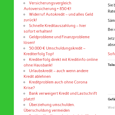
Versicherungsvergleich
Sie
Autoversicherung + 850 €!
Rat
Widerruf Autokredit – und alles Geld
zurück!
Sämt
Schnelle Kreditauszahlung – hier
Bei
sofort erhalten!
Geldprobleme und Finanzprobleme
Jet
lösen!
abs
50.000 € Umschuldungskredit –
Sof
Krediterfolg Top!
Krediterfolg direkt mit Kreditinfo online
ohne Hausbank!
Teile
Urlaubskredit – auch wenn andere
Kredit ablehnen
Kreditproblem auch ohne Corona
Krise?
Bank verweigert Kredit und Lastschrift
platzt!
Gefäl
Überziehung umschulden.
Wird
Überschuldung vermeiden