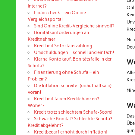
Lau
Internet?
Onl
Finanzcheck – ein Online
Kei
Vergleichsportal
Unv
Sind Online Kredit-Vergleiche sinnvoll?
Kre
Bonitätsanforderungen an
Kreditnehmer
Mit
Kredit mit Sofortauszahlung
Deu
Umschuldungen – schnell und einfach!
Klarna Kontokauf, Bonitätsfalle in der
We
Schufa?
Finanzierung ohne Schufa – ein
All
Problem?
Kre
Die Inflation schreitet (unaufhaltsam)
Mind
voran!
Kredit mit fairen Kreditchancen?
Wa
Woher?
Kredit trotz schlechtem Schufa-Score!
Das
Schwache Bonität? Schlechte Schufa?
Übe
Kredit abgelehnt?
güns
Kreditbedarf erhöht durch Inflation!