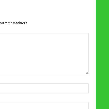
ind mit
*
markiert