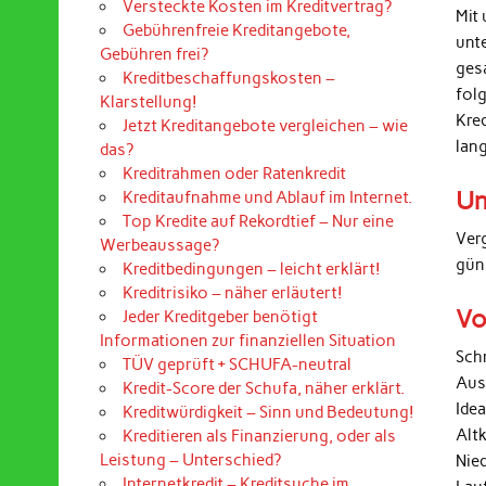
Versteckte Kosten im Kreditvertrag?
Mit 
Gebührenfreie Kreditangebote,
unt
Gebühren frei?
ges
Kreditbeschaffungskosten –
folg
Klarstellung!
Kre
Jetzt Kreditangebote vergleichen – wie
lan
das?
Kreditrahmen oder Ratenkredit
Un
Kreditaufnahme und Ablauf im Internet.
Top Kredite auf Rekordtief – Nur eine
Ver
Werbeaussage?
gün
Kreditbedingungen – leicht erklärt!
Kreditrisiko – näher erläutert!
Vo
Jeder Kreditgeber benötigt
Informationen zur finanziellen Situation
Sch
TÜV geprüft + SCHUFA-neutral
Aus
Kredit-Score der Schufa, näher erklärt.
Ide
Kreditwürdigkeit – Sinn und Bedeutung!
Alt
Kreditieren als Finanzierung, oder als
Leistung – Unterschied?
Nied
Internetkredit – Kreditsuche im