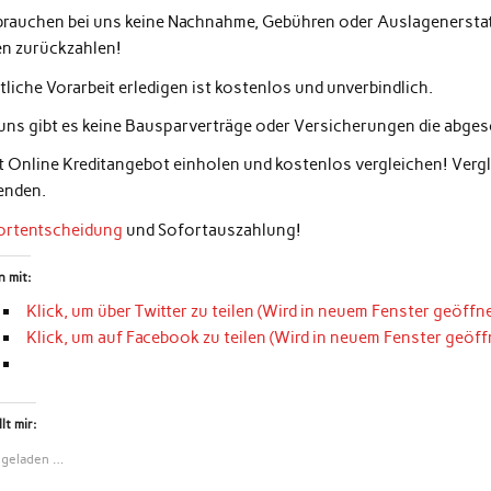
 brauchen bei uns keine Nachnahme, Gebühren oder Auslagenerstatt
en zurückzahlen!
liche Vorarbeit erledigen ist kostenlos und unverbindlich.
 uns gibt es keine Bausparverträge oder Versicherungen die abg
zt Online Kreditangebot einholen und kostenlos vergleichen! Ver
enden.
ortentscheidung
und Sofortauszahlung!
n mit:
Klick, um über Twitter zu teilen (Wird in neuem Fenster geöffne
Klick, um auf Facebook zu teilen (Wird in neuem Fenster geöff
lt mir:
 geladen …