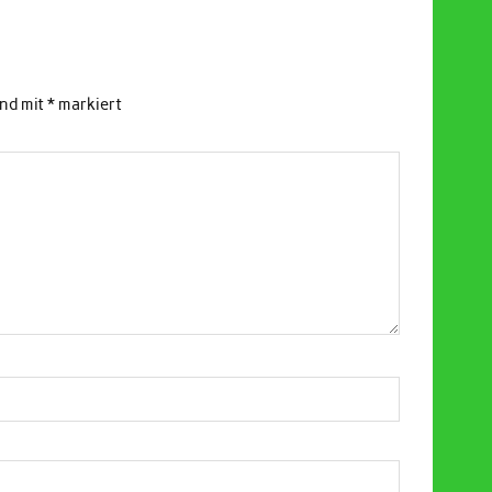
ind mit
*
markiert