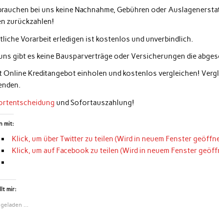
 brauchen bei uns keine Nachnahme, Gebühren oder Auslagenerstatt
en zurückzahlen!
liche Vorarbeit erledigen ist kostenlos und unverbindlich.
 uns gibt es keine Bausparverträge oder Versicherungen die abg
zt Online Kreditangebot einholen und kostenlos vergleichen! Ver
enden.
ortentscheidung
und Sofortauszahlung!
n mit:
Klick, um über Twitter zu teilen (Wird in neuem Fenster geöffne
Klick, um auf Facebook zu teilen (Wird in neuem Fenster geöff
lt mir:
 geladen …