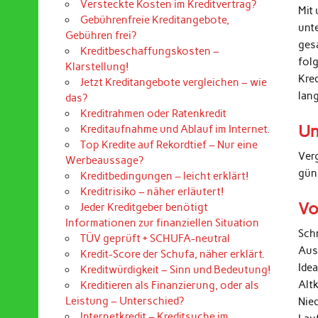
Versteckte Kosten im Kreditvertrag?
Mit 
Gebührenfreie Kreditangebote,
unt
Gebühren frei?
ges
Kreditbeschaffungskosten –
folg
Klarstellung!
Kre
Jetzt Kreditangebote vergleichen – wie
lan
das?
Kreditrahmen oder Ratenkredit
Un
Kreditaufnahme und Ablauf im Internet.
Top Kredite auf Rekordtief – Nur eine
Ver
Werbeaussage?
gün
Kreditbedingungen – leicht erklärt!
Kreditrisiko – näher erläutert!
Vo
Jeder Kreditgeber benötigt
Informationen zur finanziellen Situation
Sch
TÜV geprüft + SCHUFA-neutral
Aus
Kredit-Score der Schufa, näher erklärt.
Ide
Kreditwürdigkeit – Sinn und Bedeutung!
Alt
Kreditieren als Finanzierung, oder als
Leistung – Unterschied?
Nied
Internetkredit – Kreditsuche im