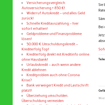
Versicherungsvergleich
Sie
Autoversicherung + 850 €!
Rat
Widerruf Autokredit – und alles Geld
zurück!
Sämt
Schnelle Kreditauszahlung – hier
Bei
sofort erhalten!
Geldprobleme und Finanzprobleme
Jet
lösen!
abs
50.000 € Umschuldungskredit –
Sof
Krediterfolg Top!
Krediterfolg direkt mit Kreditinfo online
ohne Hausbank!
Teile
Urlaubskredit – auch wenn andere
Kredit ablehnen
Kreditproblem auch ohne Corona
Krise?
Bank verweigert Kredit und Lastschrift
platzt!
Gefäl
Überziehung umschulden.
Wird
Überschuldung vermeiden