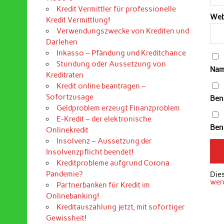
Kredit Vermittler für professionelle
Web
Kredit Vermittlung!
Verwendungszwecke von Krediten und
Darlehen
Inkasso – Pfändung und Kreditchance
Stundung oder Aussetzung von
Nam
Kreditraten
Kredit online beantragen –
Sofortzusage
Ben
Geldproblem erzeugt Finanzproblem
E-Kredit – der elektronische
Bena
Onlinekredit
Insolvenz – Aussetzung der
Insolvenzpflicht beendet!
Kreditprobleme aufgrund Corona
Pandemie?
Die
wer
Partnerbanken für Kredit im
Onlinebanking!
Kreditauszahlung jetzt, mit sofortiger
Gewissheit!