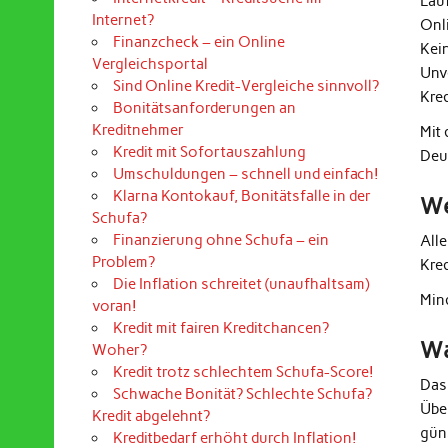
Lau
Internet?
Onl
Finanzcheck – ein Online
Kei
Vergleichsportal
Unv
Sind Online Kredit-Vergleiche sinnvoll?
Kre
Bonitätsanforderungen an
Kreditnehmer
Mit
Kredit mit Sofortauszahlung
Deu
Umschuldungen – schnell und einfach!
Klarna Kontokauf, Bonitätsfalle in der
We
Schufa?
Finanzierung ohne Schufa – ein
All
Problem?
Kre
Die Inflation schreitet (unaufhaltsam)
Mind
voran!
Kredit mit fairen Kreditchancen?
Wa
Woher?
Kredit trotz schlechtem Schufa-Score!
Das
Schwache Bonität? Schlechte Schufa?
Übe
Kredit abgelehnt?
güns
Kreditbedarf erhöht durch Inflation!