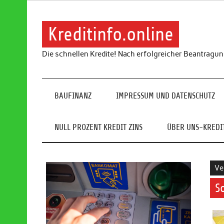
Skip
to
content
Kreditinfo.online
Die schnellen Kredite! Nach erfolgreicher Beantragu
BAUFINANZ
IMPRESSUM UND DATENSCHUTZ
NULL PROZENT KREDIT ZINS
ÜBER UNS-KREDIT
Ve
S