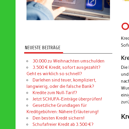
O
Kre
Sof
NEUESTE BEITRÄGE
Kr
30.000 zu Weihnachten umschulden
3.500 € Kredit, sofort ausgezahlt?
Die
Geht es wirklich so schnell?
und
Darlehen sind teuer, kompliziert,
nac
langwierig, oder die falsche Bank?
Wun
Kredite zum Null-Tarif?
ein
Jetzt SCHUFA-Einträge überprüfen!
zur
Gesetzliche Grundlagen für
Kreditgebühren: Nähere Erläuterung!
Kr
Den besten Kredit sichern!
Schufafreier Kredit ab 3.500 €?