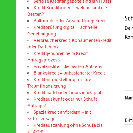
Seriöse Kreditangebote sind ein Muss!
Kredit Konditionen – welche sind die
Besten?
Sc
Ballonrate oder Anschaffungskredit
Kreditprüfung digital – schnelle
Dein
Genehmigung
Kom
Verbraucherkredit, Konsumentenkredit
oder Darlehen?
Kreditgebühren beim Kredit
Antragsprozess
Privatkredite – die besten Anbieter
Blankokredit – unbesicherter Kredit
Kreditantragstellung für Ihre
Traumfinanzierung
Kreditmarkt oder Finanzmarktplatz
Na
Kreditauskunft oder nur Schufa
Abfrage?
Spezialkredit anfordern – mit
Sofortzusage
E-M
Kreditauszahlung ohne Schufa bis
7.500 €