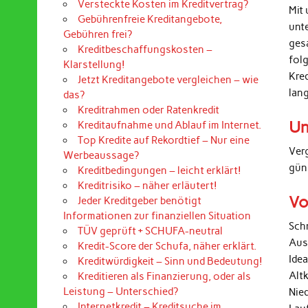
Versteckte Kosten im Kreditvertrag?
Mit 
Gebührenfreie Kreditangebote,
unt
Gebühren frei?
ges
Kreditbeschaffungskosten –
folg
Klarstellung!
Kre
Jetzt Kreditangebote vergleichen – wie
lan
das?
Kreditrahmen oder Ratenkredit
Un
Kreditaufnahme und Ablauf im Internet.
Top Kredite auf Rekordtief – Nur eine
Ver
Werbeaussage?
gün
Kreditbedingungen – leicht erklärt!
Kreditrisiko – näher erläutert!
Vo
Jeder Kreditgeber benötigt
Informationen zur finanziellen Situation
Sch
TÜV geprüft + SCHUFA-neutral
Aus
Kredit-Score der Schufa, näher erklärt.
Ide
Kreditwürdigkeit – Sinn und Bedeutung!
Alt
Kreditieren als Finanzierung, oder als
Leistung – Unterschied?
Nied
Internetkredit – Kreditsuche im