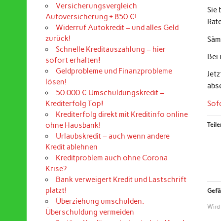
Versicherungsvergleich
Sie
Autoversicherung + 850 €!
Rat
Widerruf Autokredit – und alles Geld
zurück!
Sämt
Schnelle Kreditauszahlung – hier
Bei
sofort erhalten!
Geldprobleme und Finanzprobleme
Jet
lösen!
abs
50.000 € Umschuldungskredit –
Sof
Krediterfolg Top!
Krediterfolg direkt mit Kreditinfo online
ohne Hausbank!
Teile
Urlaubskredit – auch wenn andere
Kredit ablehnen
Kreditproblem auch ohne Corona
Krise?
Bank verweigert Kredit und Lastschrift
platzt!
Gefäl
Überziehung umschulden.
Wird
Überschuldung vermeiden