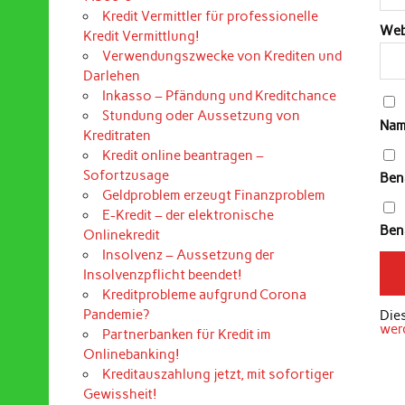
Kredit Vermittler für professionelle
Web
Kredit Vermittlung!
Verwendungszwecke von Krediten und
Darlehen
Inkasso – Pfändung und Kreditchance
Stundung oder Aussetzung von
Nam
Kreditraten
Kredit online beantragen –
Sofortzusage
Ben
Geldproblem erzeugt Finanzproblem
E-Kredit – der elektronische
Bena
Onlinekredit
Insolvenz – Aussetzung der
Insolvenzpflicht beendet!
Kreditprobleme aufgrund Corona
Pandemie?
Die
wer
Partnerbanken für Kredit im
Onlinebanking!
Kreditauszahlung jetzt, mit sofortiger
Gewissheit!