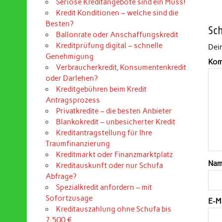
Seriöse Kreditangebote sind ein Muss!
Kredit Konditionen – welche sind die
Besten?
Sc
Ballonrate oder Anschaffungskredit
Kreditprüfung digital – schnelle
Dein
Genehmigung
Kom
Verbraucherkredit, Konsumentenkredit
oder Darlehen?
Kreditgebühren beim Kredit
Antragsprozess
Privatkredite – die besten Anbieter
Blankokredit – unbesicherter Kredit
Kreditantragstellung für Ihre
Traumfinanzierung
Kreditmarkt oder Finanzmarktplatz
Na
Kreditauskunft oder nur Schufa
Abfrage?
Spezialkredit anfordern – mit
Sofortzusage
E-M
Kreditauszahlung ohne Schufa bis
7.500 €