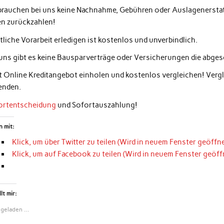
 brauchen bei uns keine Nachnahme, Gebühren oder Auslagenerstatt
en zurückzahlen!
liche Vorarbeit erledigen ist kostenlos und unverbindlich.
 uns gibt es keine Bausparverträge oder Versicherungen die abg
zt Online Kreditangebot einholen und kostenlos vergleichen! Ver
enden.
ortentscheidung
und Sofortauszahlung!
n mit:
Klick, um über Twitter zu teilen (Wird in neuem Fenster geöffne
Klick, um auf Facebook zu teilen (Wird in neuem Fenster geöff
lt mir:
 geladen …