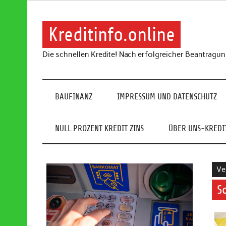
Skip
to
content
Kreditinfo.online
Die schnellen Kredite! Nach erfolgreicher Beantragu
BAUFINANZ
IMPRESSUM UND DATENSCHUTZ
NULL PROZENT KREDIT ZINS
ÜBER UNS-KREDIT
Ve
S