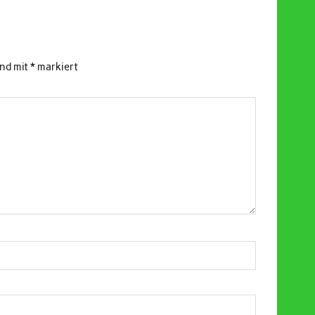
ind mit
*
markiert