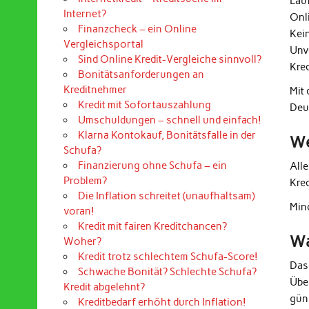
Lau
Internet?
Onl
Finanzcheck – ein Online
Kei
Vergleichsportal
Unv
Sind Online Kredit-Vergleiche sinnvoll?
Kre
Bonitätsanforderungen an
Kreditnehmer
Mit
Kredit mit Sofortauszahlung
Deu
Umschuldungen – schnell und einfach!
Klarna Kontokauf, Bonitätsfalle in der
We
Schufa?
Finanzierung ohne Schufa – ein
All
Problem?
Kre
Die Inflation schreitet (unaufhaltsam)
Mind
voran!
Kredit mit fairen Kreditchancen?
Wa
Woher?
Kredit trotz schlechtem Schufa-Score!
Das
Schwache Bonität? Schlechte Schufa?
Übe
Kredit abgelehnt?
güns
Kreditbedarf erhöht durch Inflation!