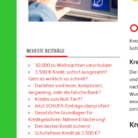
O
Kre
Sof
NEUESTE BEITRÄGE
Kr
30.000 zu Weihnachten umschulden
3.500 € Kredit, sofort ausgezahlt?
Die
Geht es wirklich so schnell?
und
Darlehen sind teuer, kompliziert,
nac
langwierig, oder die falsche Bank?
Wun
Kredite zum Null-Tarif?
ein
Jetzt SCHUFA-Einträge überprüfen!
zur
Gesetzliche Grundlagen für
Kreditgebühren: Nähere Erläuterung!
Kr
Den besten Kredit sichern!
Schufafreier Kredit ab 3.500 €?