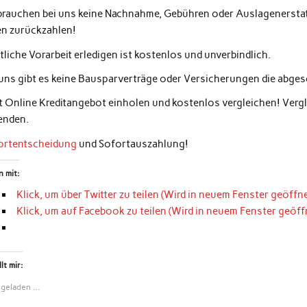
 brauchen bei uns keine Nachnahme, Gebühren oder Auslagenerstatt
en zurückzahlen!
liche Vorarbeit erledigen ist kostenlos und unverbindlich.
 uns gibt es keine Bausparverträge oder Versicherungen die abg
zt Online Kreditangebot einholen und kostenlos vergleichen! Ver
enden.
ortentscheidung
und Sofortauszahlung!
n mit:
Klick, um über Twitter zu teilen (Wird in neuem Fenster geöffne
Klick, um auf Facebook zu teilen (Wird in neuem Fenster geöff
lt mir:
 geladen …