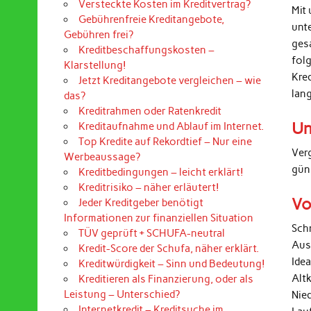
Versteckte Kosten im Kreditvertrag?
Mit 
Gebührenfreie Kreditangebote,
unt
Gebühren frei?
ges
Kreditbeschaffungskosten –
folg
Klarstellung!
Kre
Jetzt Kreditangebote vergleichen – wie
lan
das?
Kreditrahmen oder Ratenkredit
Un
Kreditaufnahme und Ablauf im Internet.
Top Kredite auf Rekordtief – Nur eine
Ver
Werbeaussage?
gün
Kreditbedingungen – leicht erklärt!
Kreditrisiko – näher erläutert!
Vo
Jeder Kreditgeber benötigt
Informationen zur finanziellen Situation
Sch
TÜV geprüft + SCHUFA-neutral
Aus
Kredit-Score der Schufa, näher erklärt.
Ide
Kreditwürdigkeit – Sinn und Bedeutung!
Alt
Kreditieren als Finanzierung, oder als
Leistung – Unterschied?
Nied
Internetkredit – Kreditsuche im