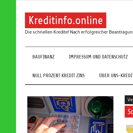
Skip
to
content
Kreditinfo.online
Die schnellen Kredite! Nach erfolgreicher Beantragu
BAUFINANZ
IMPRESSUM UND DATENSCHUTZ
NULL PROZENT KREDIT ZINS
ÜBER UNS-KREDIT
Ve
S