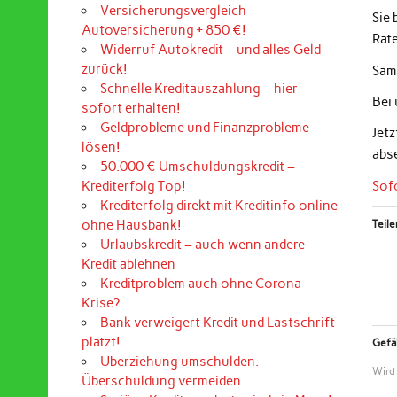
Versicherungsvergleich
Sie
Autoversicherung + 850 €!
Rat
Widerruf Autokredit – und alles Geld
zurück!
Sämt
Schnelle Kreditauszahlung – hier
Bei
sofort erhalten!
Geldprobleme und Finanzprobleme
Jet
lösen!
abs
50.000 € Umschuldungskredit –
Sof
Krediterfolg Top!
Krediterfolg direkt mit Kreditinfo online
ohne Hausbank!
Teile
Urlaubskredit – auch wenn andere
Kredit ablehnen
Kreditproblem auch ohne Corona
Krise?
Bank verweigert Kredit und Lastschrift
platzt!
Gefäl
Überziehung umschulden.
Wird
Überschuldung vermeiden