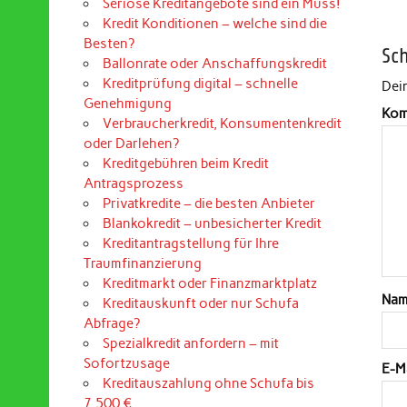
Seriöse Kreditangebote sind ein Muss!
Kredit Konditionen – welche sind die
Besten?
Sc
Ballonrate oder Anschaffungskredit
Kreditprüfung digital – schnelle
Dein
Genehmigung
Kom
Verbraucherkredit, Konsumentenkredit
oder Darlehen?
Kreditgebühren beim Kredit
Antragsprozess
Privatkredite – die besten Anbieter
Blankokredit – unbesicherter Kredit
Kreditantragstellung für Ihre
Traumfinanzierung
Kreditmarkt oder Finanzmarktplatz
Na
Kreditauskunft oder nur Schufa
Abfrage?
Spezialkredit anfordern – mit
Sofortzusage
E-M
Kreditauszahlung ohne Schufa bis
7.500 €