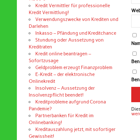
Kredit Vermittler für professionelle
Web
Kredit Vermittlung!
Verwendungszwecke von Krediten und
Darlehen
Inkasso – Pfändung und Kreditchance
Stundung oder Aussetzung von
Nam
Kreditraten
Kredit online beantragen –
Sofortzusage
Ben
Geldproblem erzeugt Finanzproblem
E-Kredit – der elektronische
Bena
Onlinekredit
Insolvenz – Aussetzung der
Insolvenzpflicht beendet!
Kreditprobleme aufgrund Corona
Pandemie?
Die
wer
Partnerbanken für Kredit im
Onlinebanking!
Kreditauszahlung jetzt, mit sofortiger
Gewissheit!