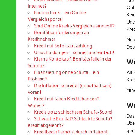
Lau
Internet?
Onl
Finanzcheck – ein Online
Kei
Vergleichsportal
Unv
Sind Online Kredit-Vergleiche sinnvoll?
Kre
Bonitätsanforderungen an
Kreditnehmer
Mit
Kredit mit Sofortauszahlung
Deu
Umschuldungen – schnell und einfach!
Klarna Kontokauf, Bonitätsfalle in der
We
Schufa?
Finanzierung ohne Schufa – ein
All
Problem?
Kre
Die Inflation schreitet (unaufhaltsam)
Mind
voran!
Kredit mit fairen Kreditchancen?
Wa
Woher?
Kredit trotz schlechtem Schufa-Score!
Das
Schwache Bonität? Schlechte Schufa?
Übe
Kredit abgelehnt?
güns
Kreditbedarf erhöht durch Inflation!