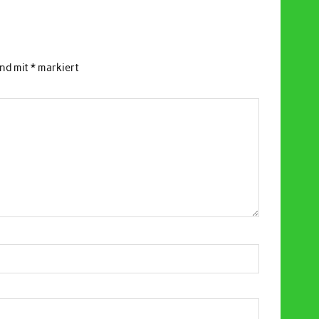
ind mit
*
markiert