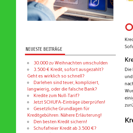
O
Kre
Sof
NEUESTE BEITRÄGE
Kr
30.000 zu Weihnachten umschulden
3.500 € Kredit, sofort ausgezahlt?
Die
Geht es wirklich so schnell?
und
Darlehen sind teuer, kompliziert,
nac
langwierig, oder die falsche Bank?
Wun
Kredite zum Null-Tarif?
ein
Jetzt SCHUFA-Einträge überprüfen!
zur
Gesetzliche Grundlagen für
Kreditgebühren: Nähere Erläuterung!
Kr
Den besten Kredit sichern!
Schufafreier Kredit ab 3.500 €?