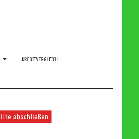
0
KREDITVERGLEICH
line abschließen