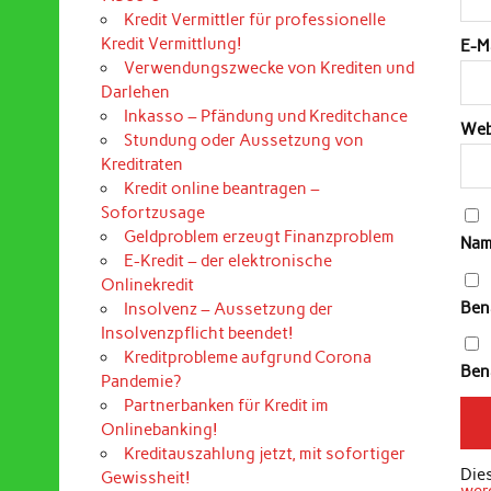
Kredit Vermittler für professionelle
Kredit Vermittlung!
E-M
Verwendungszwecke von Krediten und
Darlehen
Inkasso – Pfändung und Kreditchance
Web
Stundung oder Aussetzung von
Kreditraten
Kredit online beantragen –
Sofortzusage
Geldproblem erzeugt Finanzproblem
Nam
E-Kredit – der elektronische
Onlinekredit
Ben
Insolvenz – Aussetzung der
Insolvenzpflicht beendet!
Kreditprobleme aufgrund Corona
Bena
Pandemie?
Partnerbanken für Kredit im
Onlinebanking!
Kreditauszahlung jetzt, mit sofortiger
Die
Gewissheit!
wer