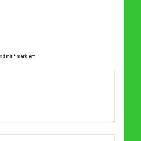
ind mit
*
markiert