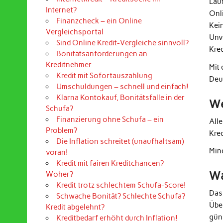
Lau
Internet?
Onl
Finanzcheck – ein Online
Kei
Vergleichsportal
Unv
Sind Online Kredit-Vergleiche sinnvoll?
Kre
Bonitätsanforderungen an
Kreditnehmer
Mit
Kredit mit Sofortauszahlung
Deu
Umschuldungen – schnell und einfach!
Klarna Kontokauf, Bonitätsfalle in der
We
Schufa?
Finanzierung ohne Schufa – ein
All
Problem?
Kre
Die Inflation schreitet (unaufhaltsam)
Mind
voran!
Kredit mit fairen Kreditchancen?
Wa
Woher?
Kredit trotz schlechtem Schufa-Score!
Das
Schwache Bonität? Schlechte Schufa?
Übe
Kredit abgelehnt?
güns
Kreditbedarf erhöht durch Inflation!