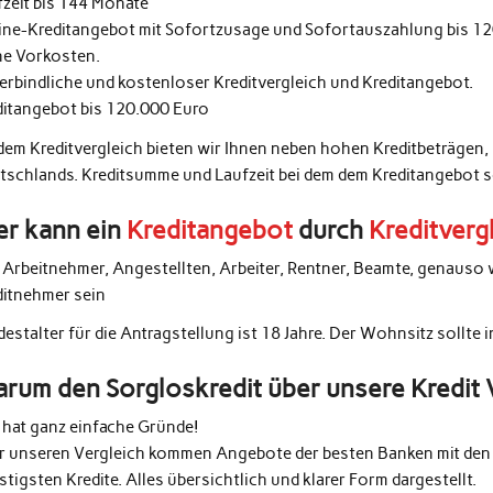
fzeit bis 144 Monate
ine-Kreditangebot mit Sofortzusage und Sofortauszahlung bis 1
ne Vorkosten.
erbindliche und kostenloser Kreditvergleich und Kreditangebot.
ditangebot bis 120.000 Euro
 dem Kreditvergleich bieten wir Ihnen neben hohen Kreditbeträgen,
tschlands. Kreditsumme und Laufzeit bei dem dem Kreditangebot 
r kann ein
Kreditangebot
durch
Kreditverg
e Arbeitnehmer, Angestellten, Arbeiter, Rentner, Beamte, genauso 
ditnehmer sein
estalter für die Antragstellung ist 18 Jahre. Der Wohnsitz sollte 
rum den Sorgloskredit über unsere Kredit 
 hat ganz einfache Gründe!
r unseren Vergleich kommen Angebote der besten Banken mit den 
tigsten Kredite. Alles übersichtlich und klarer Form dargestellt.