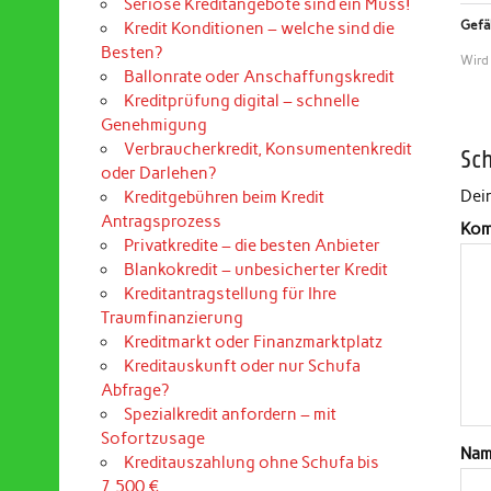
Seriöse Kreditangebote sind ein Muss!
Gefäl
Kredit Konditionen – welche sind die
Besten?
Wird
Ballonrate oder Anschaffungskredit
Kreditprüfung digital – schnelle
Genehmigung
Verbraucherkredit, Konsumentenkredit
Sc
oder Darlehen?
Dein
Kreditgebühren beim Kredit
Antragsprozess
Kom
Privatkredite – die besten Anbieter
Blankokredit – unbesicherter Kredit
Kreditantragstellung für Ihre
Traumfinanzierung
Kreditmarkt oder Finanzmarktplatz
Kreditauskunft oder nur Schufa
Abfrage?
Spezialkredit anfordern – mit
Sofortzusage
Na
Kreditauszahlung ohne Schufa bis
7.500 €