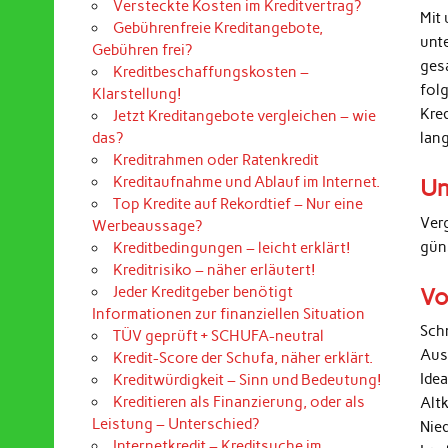
Versteckte Kosten im Kreditvertrag?
Mit 
Gebührenfreie Kreditangebote,
unt
Gebühren frei?
ges
Kreditbeschaffungskosten –
folg
Klarstellung!
Kre
Jetzt Kreditangebote vergleichen – wie
lan
das?
Kreditrahmen oder Ratenkredit
Kreditaufnahme und Ablauf im Internet.
Un
Top Kredite auf Rekordtief – Nur eine
Ver
Werbeaussage?
gün
Kreditbedingungen – leicht erklärt!
Kreditrisiko – näher erläutert!
Vo
Jeder Kreditgeber benötigt
Informationen zur finanziellen Situation
Sch
TÜV geprüft + SCHUFA-neutral
Aus
Kredit-Score der Schufa, näher erklärt.
Ide
Kreditwürdigkeit – Sinn und Bedeutung!
Kreditieren als Finanzierung, oder als
Alt
Leistung – Unterschied?
Nied
Internetkredit – Kreditsuche im