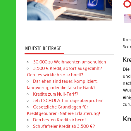
O
Kre
Sof
NEUESTE BEITRÄGE
Kr
30.000 zu Weihnachten umschulden
3.500 € Kredit, sofort ausgezahlt?
Die
Geht es wirklich so schnell?
und
Darlehen sind teuer, kompliziert,
nac
langwierig, oder die falsche Bank?
Wun
Kredite zum Null-Tarif?
ein
Jetzt SCHUFA-Einträge überprüfen!
zur
Gesetzliche Grundlagen für
Kreditgebühren: Nähere Erläuterung!
Kr
Den besten Kredit sichern!
Schufafreier Kredit ab 3.500 €?