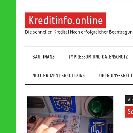
Skip
to
content
Kreditinfo.online
Die schnellen Kredite! Nach erfolgreicher Beantragu
BAUFINANZ
IMPRESSUM UND DATENSCHUTZ
NULL PROZENT KREDIT ZINS
ÜBER UNS-KREDIT
Ve
S