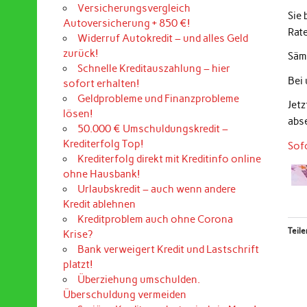
Versicherungsvergleich
Sie
Autoversicherung + 850 €!
Rat
Widerruf Autokredit – und alles Geld
zurück!
Sämt
Schnelle Kreditauszahlung – hier
Bei
sofort erhalten!
Geldprobleme und Finanzprobleme
Jet
lösen!
abs
50.000 € Umschuldungskredit –
Krediterfolg Top!
Sof
Krediterfolg direkt mit Kreditinfo online
ohne Hausbank!
Urlaubskredit – auch wenn andere
Kredit ablehnen
Kreditproblem auch ohne Corona
Teile
Krise?
Bank verweigert Kredit und Lastschrift
platzt!
Überziehung umschulden.
Überschuldung vermeiden