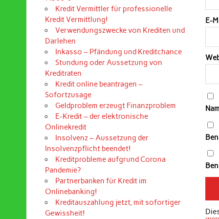
Kredit Vermittler für professionelle
Kredit Vermittlung!
E-M
Verwendungszwecke von Krediten und
Darlehen
Inkasso – Pfändung und Kreditchance
Web
Stundung oder Aussetzung von
Kreditraten
Kredit online beantragen –
Sofortzusage
Geldproblem erzeugt Finanzproblem
Nam
E-Kredit – der elektronische
Onlinekredit
Ben
Insolvenz – Aussetzung der
Insolvenzpflicht beendet!
Kreditprobleme aufgrund Corona
Bena
Pandemie?
Partnerbanken für Kredit im
Onlinebanking!
Kreditauszahlung jetzt, mit sofortiger
Die
Gewissheit!
wer