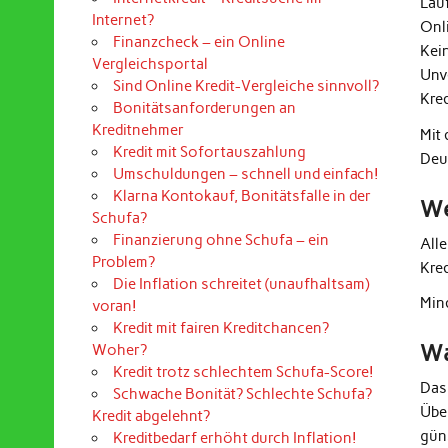
Lau
Internet?
Onl
Finanzcheck – ein Online
Kei
Vergleichsportal
Unv
Sind Online Kredit-Vergleiche sinnvoll?
Kre
Bonitätsanforderungen an
Kreditnehmer
Mit
Kredit mit Sofortauszahlung
Deu
Umschuldungen – schnell und einfach!
Klarna Kontokauf, Bonitätsfalle in der
We
Schufa?
Finanzierung ohne Schufa – ein
All
Problem?
Kre
Die Inflation schreitet (unaufhaltsam)
Mind
voran!
Kredit mit fairen Kreditchancen?
Wa
Woher?
Kredit trotz schlechtem Schufa-Score!
Das
Schwache Bonität? Schlechte Schufa?
Übe
Kredit abgelehnt?
güns
Kreditbedarf erhöht durch Inflation!