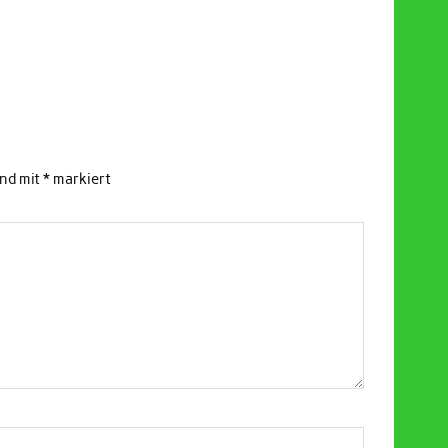
ind mit
*
markiert