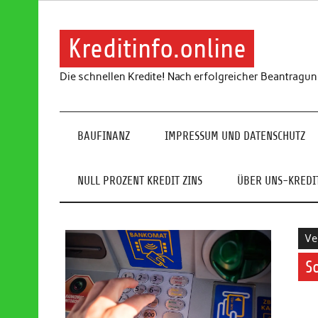
Skip
to
content
Kreditinfo.online
Die schnellen Kredite! Nach erfolgreicher Beantragu
BAUFINANZ
IMPRESSUM UND DATENSCHUTZ
NULL PROZENT KREDIT ZINS
ÜBER UNS-KREDIT
Ve
S