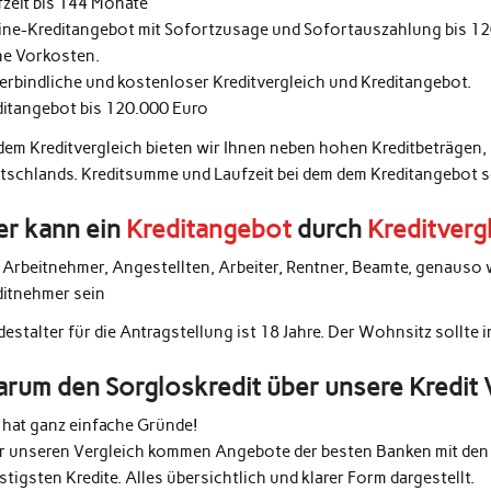
fzeit bis 144 Monate
ine-Kreditangebot mit Sofortzusage und Sofortauszahlung bis 1
ne Vorkosten.
erbindliche und kostenloser Kreditvergleich und Kreditangebot.
ditangebot bis 120.000 Euro
 dem Kreditvergleich bieten wir Ihnen neben hohen Kreditbeträgen,
tschlands. Kreditsumme und Laufzeit bei dem dem Kreditangebot 
r kann ein
Kreditangebot
durch
Kreditverg
e Arbeitnehmer, Angestellten, Arbeiter, Rentner, Beamte, genauso 
ditnehmer sein
estalter für die Antragstellung ist 18 Jahre. Der Wohnsitz sollte 
rum den Sorgloskredit über unsere Kredit 
 hat ganz einfache Gründe!
r unseren Vergleich kommen Angebote der besten Banken mit den 
tigsten Kredite. Alles übersichtlich und klarer Form dargestellt.