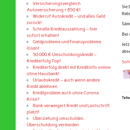
Versicherungsvergleich
Sie
Autoversicherung + 850 €!
Rat
Widerruf Autokredit – und alles Geld
zurück!
Sämt
Schnelle Kreditauszahlung – hier
Bei
sofort erhalten!
Geldprobleme und Finanzprobleme
Jet
lösen!
abs
50.000 € Umschuldungskredit –
Krediterfolg Top!
Sof
Krediterfolg direkt mit Kreditinfo online
ohne Hausbank!
Urlaubskredit – auch wenn andere
Kredit ablehnen
Kreditproblem auch ohne Corona
Teile
Krise?
Bank verweigert Kredit und Lastschrift
platzt!
Überziehung umschulden.
Überschuldung vermeiden