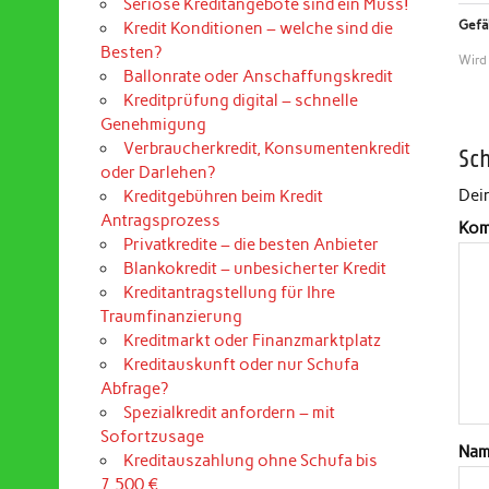
Seriöse Kreditangebote sind ein Muss!
Gefäl
Kredit Konditionen – welche sind die
Besten?
Wird
Ballonrate oder Anschaffungskredit
Kreditprüfung digital – schnelle
Genehmigung
Verbraucherkredit, Konsumentenkredit
Sc
oder Darlehen?
Dein
Kreditgebühren beim Kredit
Antragsprozess
Kom
Privatkredite – die besten Anbieter
Blankokredit – unbesicherter Kredit
Kreditantragstellung für Ihre
Traumfinanzierung
Kreditmarkt oder Finanzmarktplatz
Kreditauskunft oder nur Schufa
Abfrage?
Spezialkredit anfordern – mit
Sofortzusage
Na
Kreditauszahlung ohne Schufa bis
7.500 €