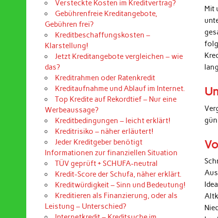
Versteckte Kosten im Kreditvertrag?
Mit 
Gebührenfreie Kreditangebote,
unt
Gebühren frei?
ges
Kreditbeschaffungskosten –
folg
Klarstellung!
Kre
Jetzt Kreditangebote vergleichen – wie
lan
das?
Kreditrahmen oder Ratenkredit
Kreditaufnahme und Ablauf im Internet.
Un
Top Kredite auf Rekordtief – Nur eine
Ver
Werbeaussage?
gün
Kreditbedingungen – leicht erklärt!
Kreditrisiko – näher erläutert!
Vo
Jeder Kreditgeber benötigt
Informationen zur finanziellen Situation
Sch
TÜV geprüft + SCHUFA-neutral
Aus
Kredit-Score der Schufa, näher erklärt.
Ide
Kreditwürdigkeit – Sinn und Bedeutung!
Kreditieren als Finanzierung, oder als
Alt
Leistung – Unterschied?
Nied
Internetkredit – Kreditsuche im