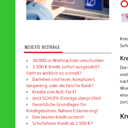
O
Kre
Sof
NEUESTE BEITRÄGE
Kr
30.000 zu Weihnachten umschulden
3.500 € Kredit, sofort ausgezahlt?
Die
Geht es wirklich so schnell?
und
Darlehen sind teuer, kompliziert,
nac
langwierig, oder die falsche Bank?
Wun
Kredite zum Null-Tarif?
ein
Jetzt SCHUFA-Einträge überprüfen!
zur
Gesetzliche Grundlagen für
Kreditgebühren: Nähere Erläuterung!
Kr
Den besten Kredit sichern!
Schufafreier Kredit ab 3.500 €?