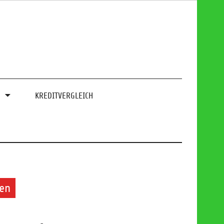
0
KREDITVERGLEICH
ßen