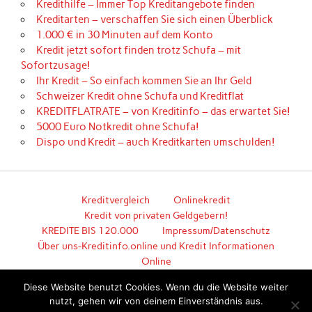
Kredithilfe – Immer Top Kreditangebote finden
Kreditarten – verschaffen Sie sich einen Überblick
1.000 € in 30 Minuten auf dem Konto
Kredit jetzt sofort finden trotz Schufa – mit
Sofortzusage!
Ihr Kredit – So einfach kommen Sie an Ihr Geld
Schweizer Kredit ohne Schufa und Kreditflat
KREDITFLATRATE – von Kreditinfo – das erwartet Sie!
5000 Euro Notkredit ohne Schufa!
Dispo und Kredit – auch Kreditkarten umschulden!
Kreditvergleich
Onlinekredit
Kredit von privaten Geldgebern!
KREDITE BIS 120.000
Impressum/Datenschutz
Über uns-Kreditinfo.online und Kredit Informationen
Online
Hier geht es zum unkomplizierten Kredit!
Diese Website benutzt Cookies. Wenn du die Website weiter
nutzt, gehen wir von deinem Einverständnis aus.
Erstellt mit
WordPress
und
Anderson
.