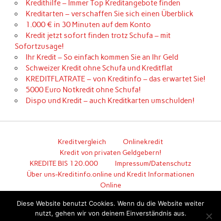
Kredithilfe – Immer Top Kreditangebote finden
Kreditarten – verschaffen Sie sich einen Überblick
1.000 € in 30 Minuten auf dem Konto
Kredit jetzt sofort finden trotz Schufa – mit
Sofortzusage!
Ihr Kredit – So einfach kommen Sie an Ihr Geld
Schweizer Kredit ohne Schufa und Kreditflat
KREDITFLATRATE – von Kreditinfo – das erwartet Sie!
5000 Euro Notkredit ohne Schufa!
Dispo und Kredit – auch Kreditkarten umschulden!
Kreditvergleich
Onlinekredit
Kredit von privaten Geldgebern!
KREDITE BIS 120.000
Impressum/Datenschutz
Über uns-Kreditinfo.online und Kredit Informationen
Online
Hier geht es zum unkomplizierten Kredit!
Diese Website benutzt Cookies. Wenn du die Website weiter
nutzt, gehen wir von deinem Einverständnis aus.
Erstellt mit
WordPress
und
Anderson
.