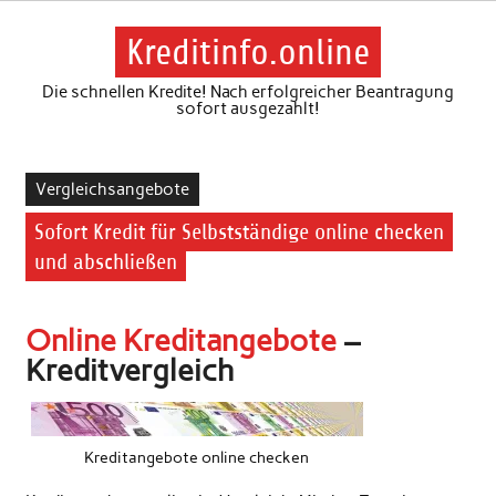
Skip
to
content
Kreditinfo.online
Die schnellen Kredite! Nach erfolgreicher Beantragung
sofort ausgezahlt!
Vergleichsangebote
Sofort Kredit für Selbstständige online checken
und abschließen
Online Kreditangebote
–
Kreditvergleich
Kreditangebote online checken