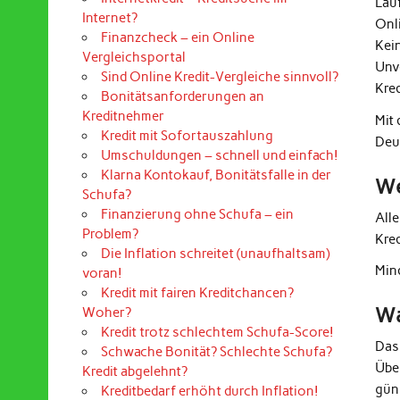
Lau
Internet?
Onl
Finanzcheck – ein Online
Kei
Vergleichsportal
Unv
Sind Online Kredit-Vergleiche sinnvoll?
Kre
Bonitätsanforderungen an
Kreditnehmer
Mit
Kredit mit Sofortauszahlung
Deu
Umschuldungen – schnell und einfach!
Klarna Kontokauf, Bonitätsfalle in der
We
Schufa?
Finanzierung ohne Schufa – ein
All
Problem?
Kre
Die Inflation schreitet (unaufhaltsam)
Mind
voran!
Kredit mit fairen Kreditchancen?
Wa
Woher?
Kredit trotz schlechtem Schufa-Score!
Das
Schwache Bonität? Schlechte Schufa?
Übe
Kredit abgelehnt?
güns
Kreditbedarf erhöht durch Inflation!