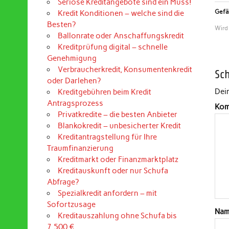
Seriöse Kreditangebote sind ein Muss!
Gefäl
Kredit Konditionen – welche sind die
Besten?
Wird
Ballonrate oder Anschaffungskredit
Kreditprüfung digital – schnelle
Genehmigung
Verbraucherkredit, Konsumentenkredit
Sc
oder Darlehen?
Dein
Kreditgebühren beim Kredit
Antragsprozess
Kom
Privatkredite – die besten Anbieter
Blankokredit – unbesicherter Kredit
Kreditantragstellung für Ihre
Traumfinanzierung
Kreditmarkt oder Finanzmarktplatz
Kreditauskunft oder nur Schufa
Abfrage?
Spezialkredit anfordern – mit
Sofortzusage
Na
Kreditauszahlung ohne Schufa bis
7.500 €