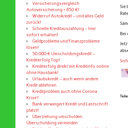
Versicherungsvergleich
Sie
Autoversicherung + 850 €!
Rat
Widerruf Autokredit – und alles Geld
zurück!
Sämt
Schnelle Kreditauszahlung – hier
Bei
sofort erhalten!
Geldprobleme und Finanzprobleme
Jet
lösen!
abs
50.000 € Umschuldungskredit –
Krediterfolg Top!
Sof
Krediterfolg direkt mit Kreditinfo online
ohne Hausbank!
Urlaubskredit – auch wenn andere
Kredit ablehnen
Kreditproblem auch ohne Corona
Teile
Krise?
Bank verweigert Kredit und Lastschrift
platzt!
Überziehung umschulden.
Überschuldung vermeiden