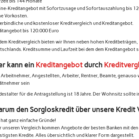
fzeit bis 144 Monate
ine-Kreditangebot mit Sofortzusage und Sofortauszahlung bis 1
ne Vorkosten.
erbindliche und kostenloser Kreditvergleich und Kreditangebot.
ditangebot bis 120.000 Euro
 dem Kreditvergleich bieten wir Ihnen neben hohen Kreditbeträgen,
tschlands. Kreditsumme und Laufzeit bei dem dem Kreditangebot 
r kann ein
Kreditangebot
durch
Kreditverg
e Arbeitnehmer, Angestellten, Arbeiter, Rentner, Beamte, genauso 
ditnehmer sein
estalter für die Antragstellung ist 18 Jahre. Der Wohnsitz sollte 
rum den Sorgloskredit über unsere Kredit 
 hat ganz einfache Gründe!
r unseren Vergleich kommen Angebote der besten Banken mit den 
tigsten Kredite. Alles übersichtlich und klarer Form dargestellt.