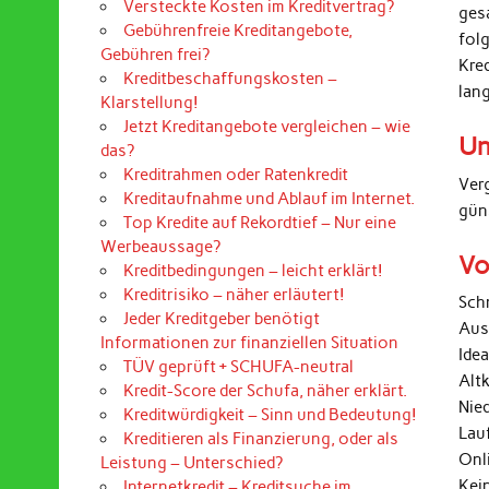
Versteckte Kosten im Kreditvertrag?
ges
Gebührenfreie Kreditangebote,
folg
Gebühren frei?
Kre
Kreditbeschaffungskosten –
lan
Klarstellung!
Jetzt Kreditangebote vergleichen – wie
Un
das?
Kreditrahmen oder Ratenkredit
Ver
Kreditaufnahme und Ablauf im Internet.
gün
Top Kredite auf Rekordtief – Nur eine
Werbeaussage?
Vo
Kreditbedingungen – leicht erklärt!
Kreditrisiko – näher erläutert!
Sch
Jeder Kreditgeber benötigt
Aus
Informationen zur finanziellen Situation
Ide
TÜV geprüft + SCHUFA-neutral
Alt
Kredit-Score der Schufa, näher erklärt.
Nied
Kreditwürdigkeit – Sinn und Bedeutung!
Lau
Kreditieren als Finanzierung, oder als
Onl
Leistung – Unterschied?
Kei
Internetkredit – Kreditsuche im