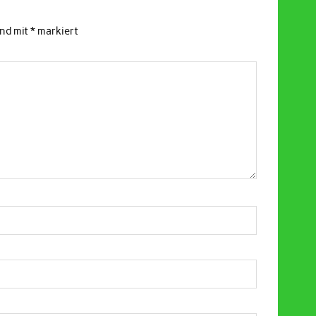
ind mit
*
markiert