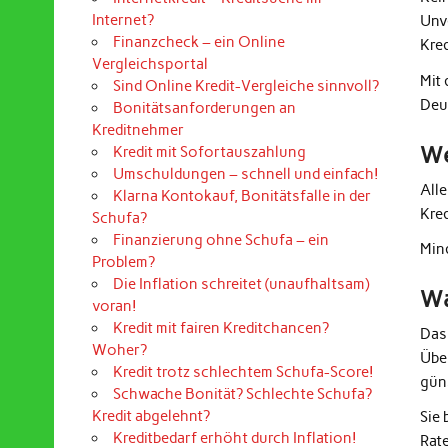
Internet?
Unv
Finanzcheck – ein Online
Kre
Vergleichsportal
Mit
Sind Online Kredit-Vergleiche sinnvoll?
Deu
Bonitätsanforderungen an
Kreditnehmer
We
Kredit mit Sofortauszahlung
Umschuldungen – schnell und einfach!
All
Klarna Kontokauf, Bonitätsfalle in der
Kre
Schufa?
Finanzierung ohne Schufa – ein
Mind
Problem?
Die Inflation schreitet (unaufhaltsam)
Wa
voran!
Kredit mit fairen Kreditchancen?
Das
Woher?
Übe
Kredit trotz schlechtem Schufa-Score!
güns
Schwache Bonität? Schlechte Schufa?
Kredit abgelehnt?
Sie
Kreditbedarf erhöht durch Inflation!
Rat