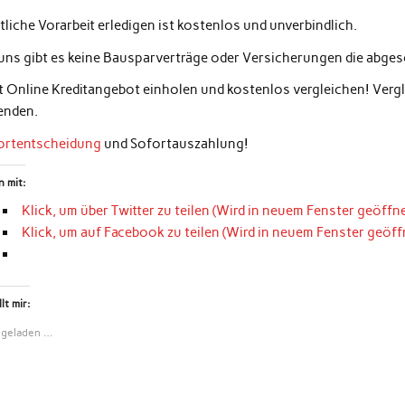
liche Vorarbeit erledigen ist kostenlos und unverbindlich.
 uns gibt es keine Bausparverträge oder Versicherungen die abg
zt Online Kreditangebot einholen und kostenlos vergleichen! Ver
enden.
ortentscheidung
und Sofortauszahlung!
n mit:
Klick, um über Twitter zu teilen (Wird in neuem Fenster geöffne
Klick, um auf Facebook zu teilen (Wird in neuem Fenster geöff
lt mir:
 geladen …