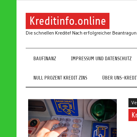
Skip
to
content
Kreditinfo.online
Die schnellen Kredite! Nach erfolgreicher Beantragu
BAUFINANZ
IMPRESSUM UND DATENSCHUTZ
NULL PROZENT KREDIT ZINS
ÜBER UNS-KREDIT
Ve
K