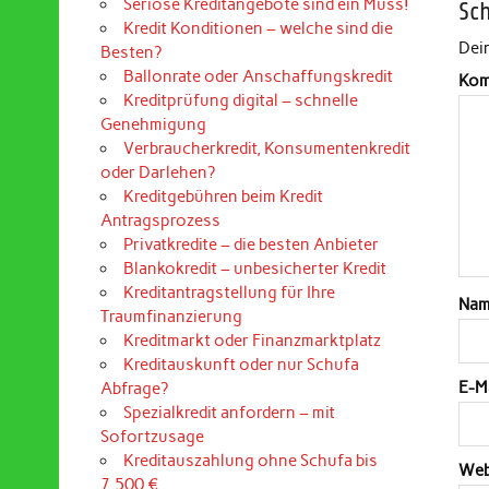
Seriöse Kreditangebote sind ein Muss!
Sc
Kredit Konditionen – welche sind die
Dein
Besten?
Ballonrate oder Anschaffungskredit
Kom
Kreditprüfung digital – schnelle
Genehmigung
Verbraucherkredit, Konsumentenkredit
oder Darlehen?
Kreditgebühren beim Kredit
Antragsprozess
Privatkredite – die besten Anbieter
Blankokredit – unbesicherter Kredit
Kreditantragstellung für Ihre
Na
Traumfinanzierung
Kreditmarkt oder Finanzmarktplatz
Kreditauskunft oder nur Schufa
E-M
Abfrage?
Spezialkredit anfordern – mit
Sofortzusage
Kreditauszahlung ohne Schufa bis
Web
7.500 €