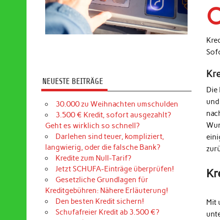
O
Kre
Sof
Kr
NEUESTE BEITRÄGE
Die
und
30.000 zu Weihnachten umschulden
nac
3.500 € Kredit, sofort ausgezahlt?
Wun
Geht es wirklich so schnell?
Darlehen sind teuer, kompliziert,
ein
langwierig, oder die falsche Bank?
zur
Kredite zum Null-Tarif?
Jetzt SCHUFA-Einträge überprüfen!
Kr
Gesetzliche Grundlagen für
Kreditgebühren: Nähere Erläuterung!
Den besten Kredit sichern!
Mit 
Schufafreier Kredit ab 3.500 €?
unt