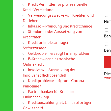
Kredit Vermittler für professionelle
Kredit Vermittlung!
Verwendungszwecke von Krediten und
Darlehen
Nam
Inkasso – Pfändung und Kreditchance
Stundung oder Aussetzung von
Ben
Kreditraten
Kredit online beantragen –
Sofortzusage
Bena
Geldproblem erzeugt Finanzproblem
E-Kredit – der elektronische
Onlinekredit
Insolvenz – Aussetzung der
Die
Insolvenzpflicht beendet!
wer
Kreditprobleme aufgrund Corona
Pandemie?
Partnerbanken für Kredit im
Onlinebanking!
Kreditauszahlung jetzt, mit sofortiger
Gewissheit!