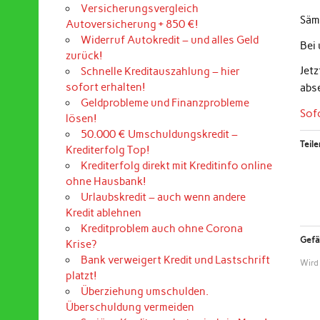
Versicherungsvergleich
Sämt
Autoversicherung + 850 €!
Widerruf Autokredit – und alles Geld
Bei
zurück!
Jet
Schnelle Kreditauszahlung – hier
sofort erhalten!
abs
Geldprobleme und Finanzprobleme
Sof
lösen!
50.000 € Umschuldungskredit –
Teile
Krediterfolg Top!
Krediterfolg direkt mit Kreditinfo online
ohne Hausbank!
Urlaubskredit – auch wenn andere
Kredit ablehnen
Kreditproblem auch ohne Corona
Gefäl
Krise?
Bank verweigert Kredit und Lastschrift
Wird
platzt!
Überziehung umschulden.
Überschuldung vermeiden