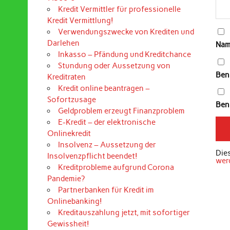
Kredit Vermittler für professionelle
Kredit Vermittlung!
Verwendungszwecke von Krediten und
Darlehen
Nam
Inkasso – Pfändung und Kreditchance
Stundung oder Aussetzung von
Ben
Kreditraten
Kredit online beantragen –
Sofortzusage
Bena
Geldproblem erzeugt Finanzproblem
E-Kredit – der elektronische
Onlinekredit
Insolvenz – Aussetzung der
Die
Insolvenzpflicht beendet!
wer
Kreditprobleme aufgrund Corona
Pandemie?
Partnerbanken für Kredit im
Onlinebanking!
Kreditauszahlung jetzt, mit sofortiger
Gewissheit!