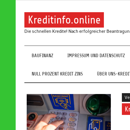
Skip
to
content
Kreditinfo.online
Die schnellen Kredite! Nach erfolgreicher Beantragu
BAUFINANZ
IMPRESSUM UND DATENSCHUTZ
NULL PROZENT KREDIT ZINS
ÜBER UNS-KREDIT
Ve
K