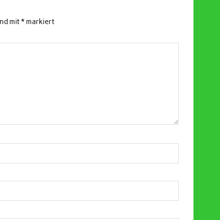
ind mit
*
markiert