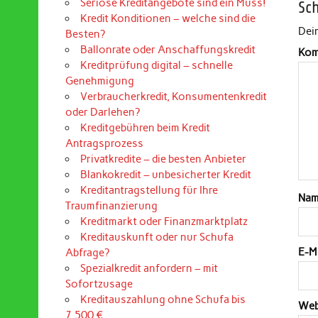
Seriöse Kreditangebote sind ein Muss!
Sc
Kredit Konditionen – welche sind die
Dein
Besten?
Ballonrate oder Anschaffungskredit
Kom
Kreditprüfung digital – schnelle
Genehmigung
Verbraucherkredit, Konsumentenkredit
oder Darlehen?
Kreditgebühren beim Kredit
Antragsprozess
Privatkredite – die besten Anbieter
Blankokredit – unbesicherter Kredit
Kreditantragstellung für Ihre
Na
Traumfinanzierung
Kreditmarkt oder Finanzmarktplatz
Kreditauskunft oder nur Schufa
E-M
Abfrage?
Spezialkredit anfordern – mit
Sofortzusage
Kreditauszahlung ohne Schufa bis
Web
7.500 €