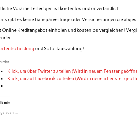
liche Vorarbeit erledigen ist kostenlos und unverbindlich.
 uns gibt es keine Bausparverträge oder Versicherungen die abg
zt Online Kreditangebot einholen und kostenlos vergleichen! Ver
enden.
ortentscheidung
und Sofortauszahlung!
n mit:
Klick, um über Twitter zu teilen (Wird in neuem Fenster geöffne
Klick, um auf Facebook zu teilen (Wird in neuem Fenster geöff
lt mir:
 geladen …