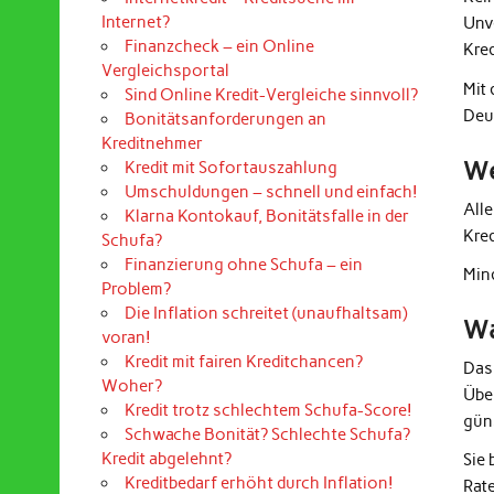
Internet?
Unv
Finanzcheck – ein Online
Kre
Vergleichsportal
Mit
Sind Online Kredit-Vergleiche sinnvoll?
Deu
Bonitätsanforderungen an
Kreditnehmer
We
Kredit mit Sofortauszahlung
Umschuldungen – schnell und einfach!
All
Klarna Kontokauf, Bonitätsfalle in der
Kre
Schufa?
Finanzierung ohne Schufa – ein
Mind
Problem?
Die Inflation schreitet (unaufhaltsam)
Wa
voran!
Kredit mit fairen Kreditchancen?
Das
Woher?
Übe
Kredit trotz schlechtem Schufa-Score!
güns
Schwache Bonität? Schlechte Schufa?
Kredit abgelehnt?
Sie
Kreditbedarf erhöht durch Inflation!
Rat