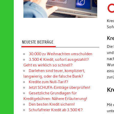
O
Kre
Sof
Kr
NEUESTE BEITRÄGE
Die
und
30.000 zu Weihnachten umschulden
nac
3.500 € Kredit, sofort ausgezahlt?
Wun
Geht es wirklich so schnell?
Darlehen sind teuer, kompliziert,
ein
langwierig, oder die falsche Bank?
zur
Kredite zum Null-Tarif?
Jetzt SCHUFA-Einträge überprüfen!
Kr
Gesetzliche Grundlagen für
Kreditgebühren: Nähere Erläuterung!
Den besten Kredit sichern!
Mit 
Schufafreier Kredit ab 3.500 €?
unt