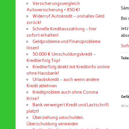
Versicherungsvergleich
Sämt
Autoversicherung + 850 €!
Widerruf Autokredit – und alles Geld
Bei
zurück!
Jet
Schnelle Kreditauszahlung – hier
sofort erhalten!
abs
Geldprobleme und Finanzprobleme
Sof
lösen!
50.000 € Umschuldungskredit –
Teile
Krediterfolg Top!
Krediterfolg direkt mit Kreditinfo online
ohne Hausbank!
Urlaubskredit – auch wenn andere
Kredit ablehnen
Kreditproblem auch ohne Corona
Gefäl
Krise?
Bank verweigert Kredit und Lastschrift
Wird
platzt!
Überziehung umschulden.
Überschuldung vermeiden