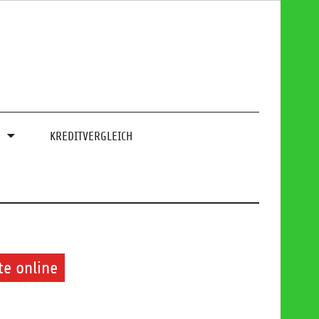
0
KREDITVERGLEICH
te online