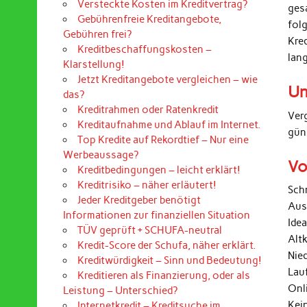
Versteckte Kosten im Kreditvertrag?
ges
Gebührenfreie Kreditangebote,
folg
Gebühren frei?
Kre
Kreditbeschaffungskosten –
lan
Klarstellung!
Jetzt Kreditangebote vergleichen – wie
Un
das?
Kreditrahmen oder Ratenkredit
Ver
Kreditaufnahme und Ablauf im Internet.
gün
Top Kredite auf Rekordtief – Nur eine
Werbeaussage?
Vo
Kreditbedingungen – leicht erklärt!
Kreditrisiko – näher erläutert!
Sch
Jeder Kreditgeber benötigt
Aus
Informationen zur finanziellen Situation
Ide
TÜV geprüft + SCHUFA-neutral
Alt
Kredit-Score der Schufa, näher erklärt.
Nied
Kreditwürdigkeit – Sinn und Bedeutung!
Lau
Kreditieren als Finanzierung, oder als
Onl
Leistung – Unterschied?
Kei
Internetkredit – Kreditsuche im