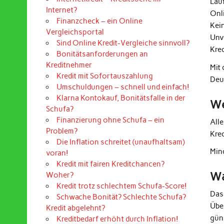
Lau
Internet?
Onl
Finanzcheck – ein Online
Kei
Vergleichsportal
Unv
Sind Online Kredit-Vergleiche sinnvoll?
Kre
Bonitätsanforderungen an
Kreditnehmer
Mit
Kredit mit Sofortauszahlung
Deu
Umschuldungen – schnell und einfach!
Klarna Kontokauf, Bonitätsfalle in der
We
Schufa?
Finanzierung ohne Schufa – ein
All
Problem?
Kre
Die Inflation schreitet (unaufhaltsam)
Mind
voran!
Kredit mit fairen Kreditchancen?
Wa
Woher?
Kredit trotz schlechtem Schufa-Score!
Das
Schwache Bonität? Schlechte Schufa?
Übe
Kredit abgelehnt?
güns
Kreditbedarf erhöht durch Inflation!