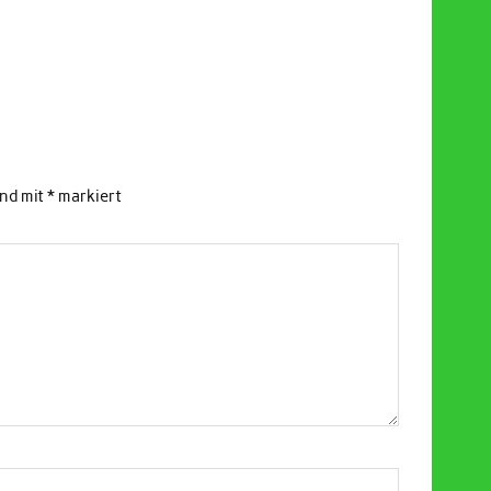
ind mit
*
markiert