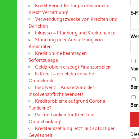
Kredit Vermittler für professionelle
Kredit Vermittlung!
E-M
Verwendungszwecke von Krediten und
Darlehen
Inkasso – Pfändung und Kreditchance
Web
Stundung oder Aussetzung von
Kreditraten
Kredit online beantragen –
Sofortzusage
Geldproblem erzeugt Finanzproblem
Nam
E-Kredit – der elektronische
Onlinekredit
Ben
Insolvenz – Aussetzung der
Insolvenzpflicht beendet!
Kreditprobleme aufgrund Corona
Bena
Pandemie?
Partnerbanken für Kredit im
Onlinebanking!
Kreditauszahlung jetzt, mit sofortiger
Die
Gewissheit!
wer