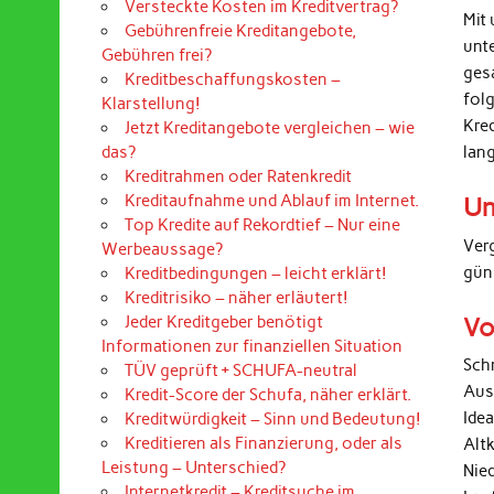
Versteckte Kosten im Kreditvertrag?
Mit 
Gebührenfreie Kreditangebote,
unt
Gebühren frei?
ges
Kreditbeschaffungskosten –
folg
Klarstellung!
Kre
Jetzt Kreditangebote vergleichen – wie
lan
das?
Kreditrahmen oder Ratenkredit
Kreditaufnahme und Ablauf im Internet.
Un
Top Kredite auf Rekordtief – Nur eine
Ver
Werbeaussage?
gün
Kreditbedingungen – leicht erklärt!
Kreditrisiko – näher erläutert!
Vo
Jeder Kreditgeber benötigt
Informationen zur finanziellen Situation
Sch
TÜV geprüft + SCHUFA-neutral
Aus
Kredit-Score der Schufa, näher erklärt.
Ide
Kreditwürdigkeit – Sinn und Bedeutung!
Kreditieren als Finanzierung, oder als
Alt
Leistung – Unterschied?
Nied
Internetkredit – Kreditsuche im