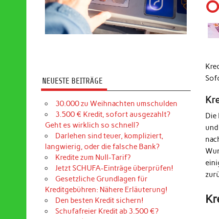
O
Kre
Sof
NEUESTE BEITRÄGE
Kr
30.000 zu Weihnachten umschulden
3.500 € Kredit, sofort ausgezahlt?
Die
Geht es wirklich so schnell?
und
Darlehen sind teuer, kompliziert,
nac
langwierig, oder die falsche Bank?
Wun
Kredite zum Null-Tarif?
ein
Jetzt SCHUFA-Einträge überprüfen!
zur
Gesetzliche Grundlagen für
Kreditgebühren: Nähere Erläuterung!
Kr
Den besten Kredit sichern!
Schufafreier Kredit ab 3.500 €?