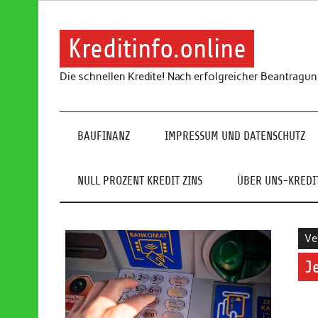
Skip
to
content
Kreditinfo.online
Die schnellen Kredite! Nach erfolgreicher Beantragu
BAUFINANZ
IMPRESSUM UND DATENSCHUTZ
NULL PROZENT KREDIT ZINS
ÜBER UNS-KREDIT
Ve
J