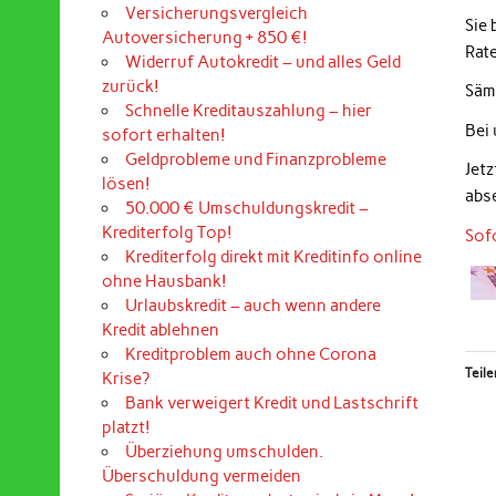
Versicherungsvergleich
Sie
Autoversicherung + 850 €!
Rat
Widerruf Autokredit – und alles Geld
zurück!
Sämt
Schnelle Kreditauszahlung – hier
Bei
sofort erhalten!
Geldprobleme und Finanzprobleme
Jet
lösen!
abs
50.000 € Umschuldungskredit –
Krediterfolg Top!
Sof
Krediterfolg direkt mit Kreditinfo online
ohne Hausbank!
Urlaubskredit – auch wenn andere
Kredit ablehnen
Kreditproblem auch ohne Corona
Teile
Krise?
Bank verweigert Kredit und Lastschrift
platzt!
Überziehung umschulden.
Überschuldung vermeiden