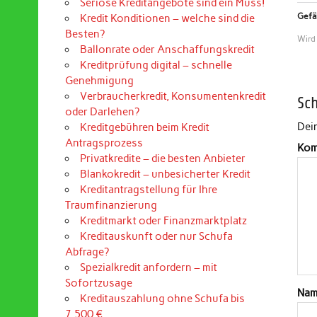
Seriöse Kreditangebote sind ein Muss!
Gefäl
Kredit Konditionen – welche sind die
Besten?
Wird
Ballonrate oder Anschaffungskredit
Kreditprüfung digital – schnelle
Genehmigung
Verbraucherkredit, Konsumentenkredit
Sc
oder Darlehen?
Dein
Kreditgebühren beim Kredit
Antragsprozess
Kom
Privatkredite – die besten Anbieter
Blankokredit – unbesicherter Kredit
Kreditantragstellung für Ihre
Traumfinanzierung
Kreditmarkt oder Finanzmarktplatz
Kreditauskunft oder nur Schufa
Abfrage?
Spezialkredit anfordern – mit
Sofortzusage
Na
Kreditauszahlung ohne Schufa bis
7.500 €