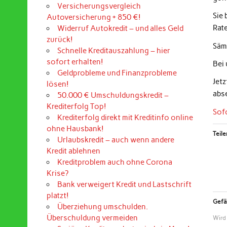
Versicherungsvergleich
Sie
Autoversicherung + 850 €!
Rat
Widerruf Autokredit – und alles Geld
zurück!
Sämt
Schnelle Kreditauszahlung – hier
sofort erhalten!
Bei
Geldprobleme und Finanzprobleme
Jet
lösen!
abs
50.000 € Umschuldungskredit –
Krediterfolg Top!
Sof
Krediterfolg direkt mit Kreditinfo online
ohne Hausbank!
Teile
Urlaubskredit – auch wenn andere
Kredit ablehnen
Kreditproblem auch ohne Corona
Krise?
Bank verweigert Kredit und Lastschrift
platzt!
Gefäl
Überziehung umschulden.
Überschuldung vermeiden
Wird