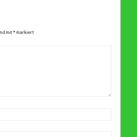
ind mit
*
markiert