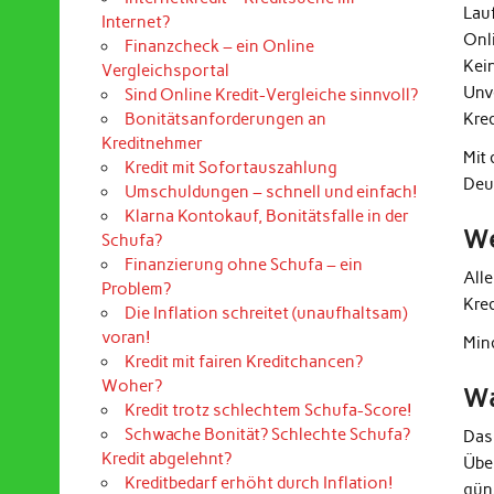
Lau
Internet?
Onl
Finanzcheck – ein Online
Kei
Vergleichsportal
Unv
Sind Online Kredit-Vergleiche sinnvoll?
Kre
Bonitätsanforderungen an
Kreditnehmer
Mit
Kredit mit Sofortauszahlung
Deu
Umschuldungen – schnell und einfach!
Klarna Kontokauf, Bonitätsfalle in der
We
Schufa?
Finanzierung ohne Schufa – ein
All
Problem?
Kre
Die Inflation schreitet (unaufhaltsam)
voran!
Mind
Kredit mit fairen Kreditchancen?
Woher?
Wa
Kredit trotz schlechtem Schufa-Score!
Schwache Bonität? Schlechte Schufa?
Das
Kredit abgelehnt?
Übe
Kreditbedarf erhöht durch Inflation!
güns