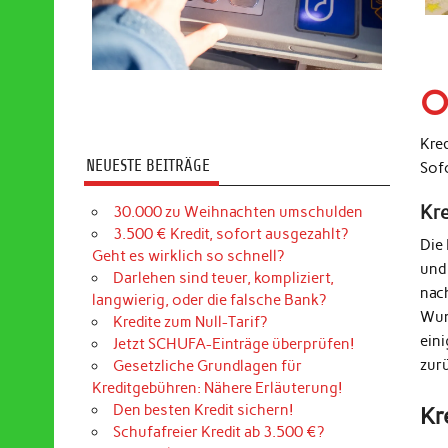
O
Kre
NEUESTE BEITRÄGE
Sof
Kr
30.000 zu Weihnachten umschulden
3.500 € Kredit, sofort ausgezahlt?
Die
Geht es wirklich so schnell?
und
Darlehen sind teuer, kompliziert,
nac
langwierig, oder die falsche Bank?
Wun
Kredite zum Null-Tarif?
ein
Jetzt SCHUFA-Einträge überprüfen!
zur
Gesetzliche Grundlagen für
Kreditgebühren: Nähere Erläuterung!
Den besten Kredit sichern!
Kr
Schufafreier Kredit ab 3.500 €?