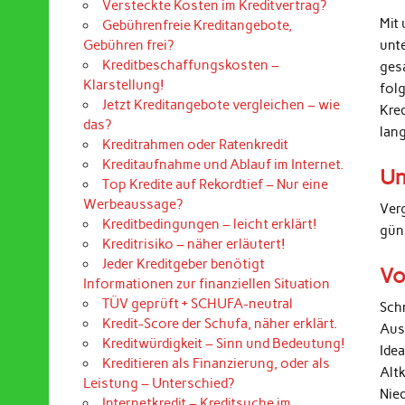
Versteckte Kosten im Kreditvertrag?
Mit 
Gebührenfreie Kreditangebote,
unt
Gebühren frei?
Kreditbeschaffungskosten –
ges
Klarstellung!
folg
Jetzt Kreditangebote vergleichen – wie
Kre
das?
lan
Kreditrahmen oder Ratenkredit
Kreditaufnahme und Ablauf im Internet.
Un
Top Kredite auf Rekordtief – Nur eine
Werbeaussage?
Ver
Kreditbedingungen – leicht erklärt!
gün
Kreditrisiko – näher erläutert!
Jeder Kreditgeber benötigt
Vo
Informationen zur finanziellen Situation
TÜV geprüft + SCHUFA-neutral
Sch
Kredit-Score der Schufa, näher erklärt.
Aus
Kreditwürdigkeit – Sinn und Bedeutung!
Ide
Kreditieren als Finanzierung, oder als
Alt
Leistung – Unterschied?
Nied
Internetkredit – Kreditsuche im