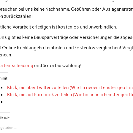
 brauchen bei uns keine Nachnahme, Gebühren oder Auslagenerstatt
en zurückzahlen!
liche Vorarbeit erledigen ist kostenlos und unverbindlich.
 uns gibt es keine Bausparverträge oder Versicherungen die abg
zt Online Kreditangebot einholen und kostenlos vergleichen! Ver
enden.
ortentscheidung
und Sofortauszahlung!
n mit:
Klick, um über Twitter zu teilen (Wird in neuem Fenster geöffne
Klick, um auf Facebook zu teilen (Wird in neuem Fenster geöff
lt mir:
 geladen …