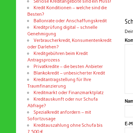
Seriöse Kreditangebote sind ein Muss!
Kredit Konditionen – welche sind die
Besten?
Sc
Ballonrate oder Anschaffungskredit
Kreditprüfung digital – schnelle
Dein
Genehmigung
Verbraucherkredit, Konsumentenkredit
Kom
oder Darlehen?
Kreditgebühren beim Kredit
Antragsprozess
Privatkredite – die besten Anbieter
Blankokredit – unbesicherter Kredit
Kreditantragstellung für Ihre
Traumfinanzierung
Kreditmarkt oder Finanzmarktplatz
Kreditauskunft oder nur Schufa
Na
Abfrage?
Spezialkredit anfordern – mit
Sofortzusage
E-M
Kreditauszahlung ohne Schufa bis
7.500 €