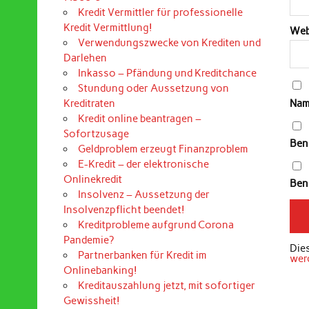
Kredit Vermittler für professionelle
Kredit Vermittlung!
Web
Verwendungszwecke von Krediten und
Darlehen
Inkasso – Pfändung und Kreditchance
Stundung oder Aussetzung von
Nam
Kreditraten
Kredit online beantragen –
Sofortzusage
Ben
Geldproblem erzeugt Finanzproblem
E-Kredit – der elektronische
Onlinekredit
Bena
Insolvenz – Aussetzung der
Insolvenzpflicht beendet!
Kreditprobleme aufgrund Corona
Pandemie?
Die
Partnerbanken für Kredit im
wer
Onlinebanking!
Kreditauszahlung jetzt, mit sofortiger
Gewissheit!