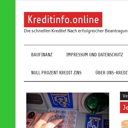
Skip
to
content
Kreditinfo.online
Die schnellen Kredite! Nach erfolgreicher Beantragu
BAUFINANZ
IMPRESSUM UND DATENSCHUTZ
NULL PROZENT KREDIT ZINS
ÜBER UNS-KREDIT
Ve
J