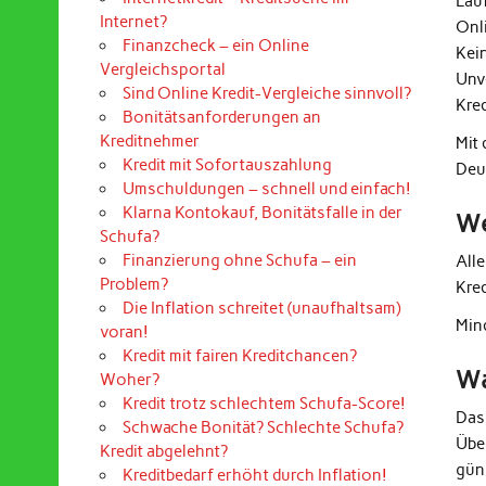
Lau
Internet?
Onl
Finanzcheck – ein Online
Kei
Vergleichsportal
Unv
Sind Online Kredit-Vergleiche sinnvoll?
Kre
Bonitätsanforderungen an
Kreditnehmer
Mit
Kredit mit Sofortauszahlung
Deu
Umschuldungen – schnell und einfach!
Klarna Kontokauf, Bonitätsfalle in der
We
Schufa?
Finanzierung ohne Schufa – ein
All
Problem?
Kre
Die Inflation schreitet (unaufhaltsam)
Mind
voran!
Kredit mit fairen Kreditchancen?
Wa
Woher?
Kredit trotz schlechtem Schufa-Score!
Das
Schwache Bonität? Schlechte Schufa?
Übe
Kredit abgelehnt?
güns
Kreditbedarf erhöht durch Inflation!