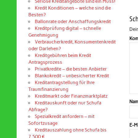
Seriöse Kreditangebote sind ein Muss!
Kredit Konditionen – welche sind die
Besten?
Sc
Ballonrate oder Anschaffungskredit
Kreditprüfung digital – schnelle
Dein
Genehmigung
Kom
Verbraucherkredit, Konsumentenkredit
oder Darlehen?
Kreditgebühren beim Kredit
Antragsprozess
Privatkredite – die besten Anbieter
Blankokredit – unbesicherter Kredit
Kreditantragstellung für Ihre
Traumfinanzierung
Kreditmarkt oder Finanzmarktplatz
Na
Kreditauskunft oder nur Schufa
Abfrage?
Spezialkredit anfordern – mit
Sofortzusage
E-M
Kreditauszahlung ohne Schufa bis
7.500 €