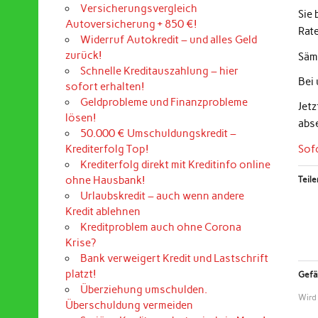
Versicherungsvergleich
Sie
Autoversicherung + 850 €!
Rat
Widerruf Autokredit – und alles Geld
zurück!
Sämt
Schnelle Kreditauszahlung – hier
Bei
sofort erhalten!
Geldprobleme und Finanzprobleme
Jet
lösen!
abs
50.000 € Umschuldungskredit –
Sof
Krediterfolg Top!
Krediterfolg direkt mit Kreditinfo online
ohne Hausbank!
Teile
Urlaubskredit – auch wenn andere
Kredit ablehnen
Kreditproblem auch ohne Corona
Krise?
Bank verweigert Kredit und Lastschrift
platzt!
Gefäl
Überziehung umschulden.
Wird
Überschuldung vermeiden