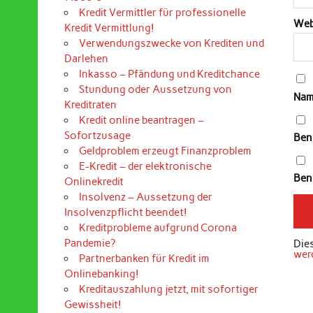
Kredit Vermittler für professionelle
Web
Kredit Vermittlung!
Verwendungszwecke von Krediten und
Darlehen
Inkasso – Pfändung und Kreditchance
Stundung oder Aussetzung von
Nam
Kreditraten
Kredit online beantragen –
Sofortzusage
Ben
Geldproblem erzeugt Finanzproblem
E-Kredit – der elektronische
Bena
Onlinekredit
Insolvenz – Aussetzung der
Insolvenzpflicht beendet!
Kreditprobleme aufgrund Corona
Pandemie?
Die
wer
Partnerbanken für Kredit im
Onlinebanking!
Kreditauszahlung jetzt, mit sofortiger
Gewissheit!