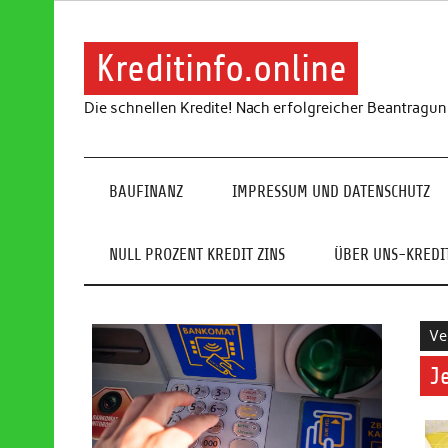
Skip
to
content
Kreditinfo.online
Die schnellen Kredite! Nach erfolgreicher Beantragu
BAUFINANZ
IMPRESSUM UND DATENSCHUTZ
NULL PROZENT KREDIT ZINS
ÜBER UNS-KREDIT
Ve
J