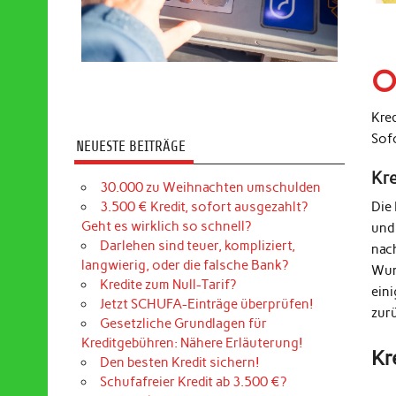
O
Kre
Sof
NEUESTE BEITRÄGE
Kr
30.000 zu Weihnachten umschulden
3.500 € Kredit, sofort ausgezahlt?
Die
Geht es wirklich so schnell?
und
Darlehen sind teuer, kompliziert,
nac
langwierig, oder die falsche Bank?
Wun
Kredite zum Null-Tarif?
ein
Jetzt SCHUFA-Einträge überprüfen!
zur
Gesetzliche Grundlagen für
Kreditgebühren: Nähere Erläuterung!
Kr
Den besten Kredit sichern!
Schufafreier Kredit ab 3.500 €?