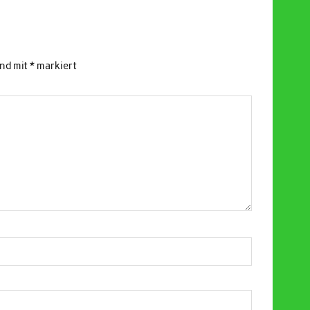
ind mit
*
markiert