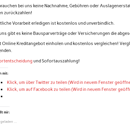
 brauchen bei uns keine Nachnahme, Gebühren oder Auslagenerstatt
en zurückzahlen!
liche Vorarbeit erledigen ist kostenlos und unverbindlich.
 uns gibt es keine Bausparverträge oder Versicherungen die abg
zt Online Kreditangebot einholen und kostenlos vergleichen! Ver
enden.
ortentscheidung
und Sofortauszahlung!
n mit:
Klick, um über Twitter zu teilen (Wird in neuem Fenster geöffne
Klick, um auf Facebook zu teilen (Wird in neuem Fenster geöff
lt mir:
 geladen …