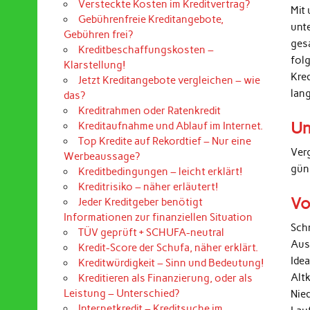
Versteckte Kosten im Kreditvertrag?
Mit 
Gebührenfreie Kreditangebote,
unt
Gebühren frei?
ges
Kreditbeschaffungskosten –
folg
Klarstellung!
Kre
Jetzt Kreditangebote vergleichen – wie
lan
das?
Kreditrahmen oder Ratenkredit
Un
Kreditaufnahme und Ablauf im Internet.
Top Kredite auf Rekordtief – Nur eine
Ver
Werbeaussage?
gün
Kreditbedingungen – leicht erklärt!
Kreditrisiko – näher erläutert!
Vo
Jeder Kreditgeber benötigt
Informationen zur finanziellen Situation
Sch
TÜV geprüft + SCHUFA-neutral
Aus
Kredit-Score der Schufa, näher erklärt.
Ide
Kreditwürdigkeit – Sinn und Bedeutung!
Alt
Kreditieren als Finanzierung, oder als
Leistung – Unterschied?
Nied
Internetkredit – Kreditsuche im