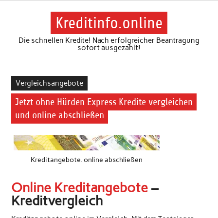
Skip
to
content
Kreditinfo.online
Die schnellen Kredite! Nach erfolgreicher Beantragung
sofort ausgezahlt!
Vergleichsangebote
Jetzt ohne Hürden Express Kredite vergleichen
und online abschließen
Kreditangebote. online abschließen
Online Kreditangebote
–
Kreditvergleich