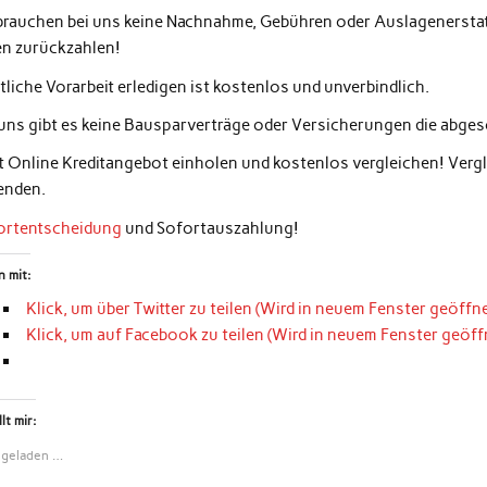
 brauchen bei uns keine Nachnahme, Gebühren oder Auslagenerstatt
en zurückzahlen!
liche Vorarbeit erledigen ist kostenlos und unverbindlich.
 uns gibt es keine Bausparverträge oder Versicherungen die abg
zt Online Kreditangebot einholen und kostenlos vergleichen! Ver
enden.
ortentscheidung
und Sofortauszahlung!
n mit:
Klick, um über Twitter zu teilen (Wird in neuem Fenster geöffne
Klick, um auf Facebook zu teilen (Wird in neuem Fenster geöff
lt mir:
 geladen …