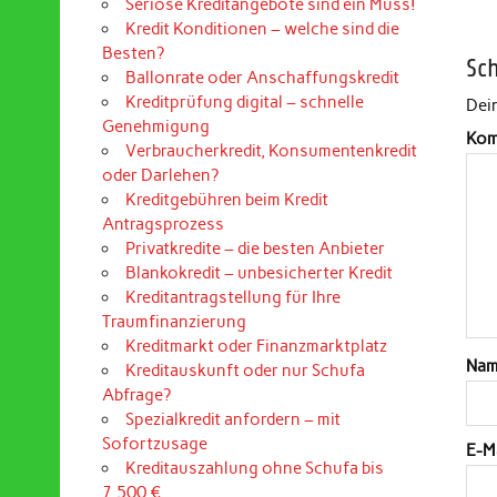
Seriöse Kreditangebote sind ein Muss!
Kredit Konditionen – welche sind die
Besten?
Sc
Ballonrate oder Anschaffungskredit
Kreditprüfung digital – schnelle
Dein
Genehmigung
Kom
Verbraucherkredit, Konsumentenkredit
oder Darlehen?
Kreditgebühren beim Kredit
Antragsprozess
Privatkredite – die besten Anbieter
Blankokredit – unbesicherter Kredit
Kreditantragstellung für Ihre
Traumfinanzierung
Kreditmarkt oder Finanzmarktplatz
Na
Kreditauskunft oder nur Schufa
Abfrage?
Spezialkredit anfordern – mit
Sofortzusage
E-M
Kreditauszahlung ohne Schufa bis
7.500 €