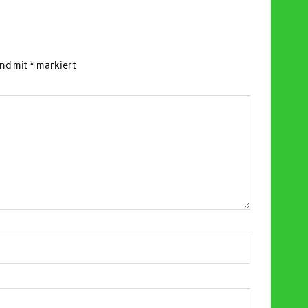
ind mit
*
markiert