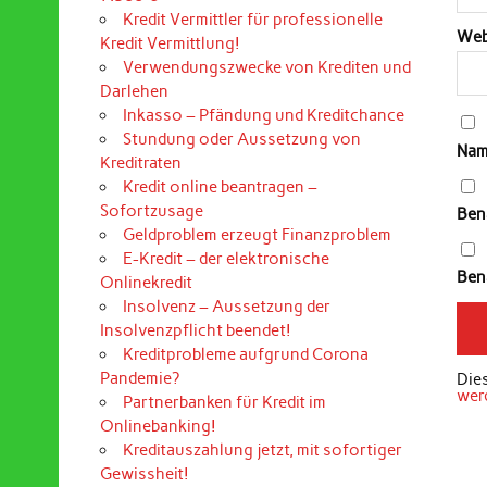
Kredit Vermittler für professionelle
Web
Kredit Vermittlung!
Verwendungszwecke von Krediten und
Darlehen
Inkasso – Pfändung und Kreditchance
Stundung oder Aussetzung von
Nam
Kreditraten
Kredit online beantragen –
Sofortzusage
Ben
Geldproblem erzeugt Finanzproblem
E-Kredit – der elektronische
Bena
Onlinekredit
Insolvenz – Aussetzung der
Insolvenzpflicht beendet!
Kreditprobleme aufgrund Corona
Pandemie?
Die
wer
Partnerbanken für Kredit im
Onlinebanking!
Kreditauszahlung jetzt, mit sofortiger
Gewissheit!