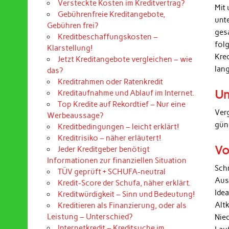
Versteckte Kosten im Kreditvertrag?
Mit 
Gebührenfreie Kreditangebote,
unt
Gebühren frei?
ges
Kreditbeschaffungskosten –
folg
Klarstellung!
Kre
Jetzt Kreditangebote vergleichen – wie
lan
das?
Kreditrahmen oder Ratenkredit
Un
Kreditaufnahme und Ablauf im Internet.
Top Kredite auf Rekordtief – Nur eine
Ver
Werbeaussage?
gün
Kreditbedingungen – leicht erklärt!
Kreditrisiko – näher erläutert!
Vo
Jeder Kreditgeber benötigt
Informationen zur finanziellen Situation
Sch
TÜV geprüft + SCHUFA-neutral
Aus
Kredit-Score der Schufa, näher erklärt.
Ide
Kreditwürdigkeit – Sinn und Bedeutung!
Alt
Kreditieren als Finanzierung, oder als
Leistung – Unterschied?
Nied
Internetkredit – Kreditsuche im