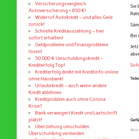
Versicherungsvergleich
Sie
Autoversicherung + 850 €!
Rat
Widerruf Autokredit – und alles Geld
zurück!
Sämt
Schnelle Kreditauszahlung – hier
Bei
sofort erhalten!
Geldprobleme und Finanzprobleme
Jet
lösen!
abs
50.000 € Umschuldungskredit –
Sof
Krediterfolg Top!
Krediterfolg direkt mit Kreditinfo online
ohne Hausbank!
Teile
Urlaubskredit – auch wenn andere
Kredit ablehnen
Kreditproblem auch ohne Corona
Krise?
Bank verweigert Kredit und Lastschrift
platzt!
Gefäl
Überziehung umschulden.
Wird
Überschuldung vermeiden