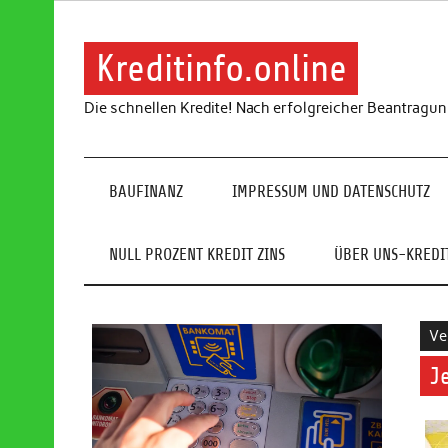
Skip
to
content
Kreditinfo.online
Die schnellen Kredite! Nach erfolgreicher Beantragu
BAUFINANZ
IMPRESSUM UND DATENSCHUTZ
NULL PROZENT KREDIT ZINS
ÜBER UNS-KREDIT
Ve
J