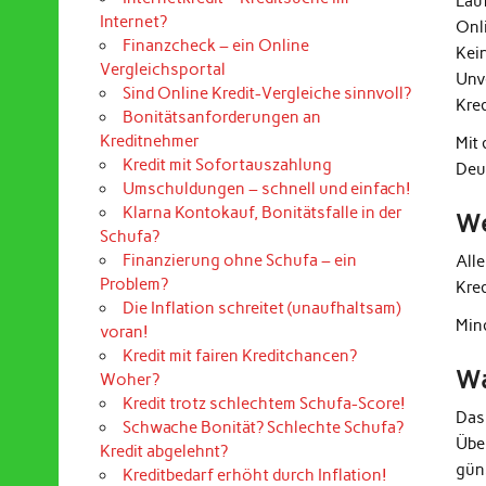
Lau
Internet?
Onl
Finanzcheck – ein Online
Kei
Vergleichsportal
Unv
Sind Online Kredit-Vergleiche sinnvoll?
Kre
Bonitätsanforderungen an
Kreditnehmer
Mit
Kredit mit Sofortauszahlung
Deu
Umschuldungen – schnell und einfach!
Klarna Kontokauf, Bonitätsfalle in der
We
Schufa?
Finanzierung ohne Schufa – ein
All
Problem?
Kre
Die Inflation schreitet (unaufhaltsam)
Mind
voran!
Kredit mit fairen Kreditchancen?
Wa
Woher?
Kredit trotz schlechtem Schufa-Score!
Das
Schwache Bonität? Schlechte Schufa?
Übe
Kredit abgelehnt?
güns
Kreditbedarf erhöht durch Inflation!