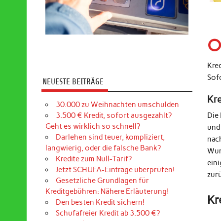
O
Kre
Sof
NEUESTE BEITRÄGE
Kr
30.000 zu Weihnachten umschulden
3.500 € Kredit, sofort ausgezahlt?
Die
Geht es wirklich so schnell?
und
Darlehen sind teuer, kompliziert,
nac
langwierig, oder die falsche Bank?
Wun
Kredite zum Null-Tarif?
ein
Jetzt SCHUFA-Einträge überprüfen!
zur
Gesetzliche Grundlagen für
Kreditgebühren: Nähere Erläuterung!
Kr
Den besten Kredit sichern!
Schufafreier Kredit ab 3.500 €?