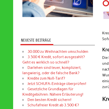
O
Kre
Sof
NEUESTE BEITRÄGE
Kr
30.000 zu Weihnachten umschulden
3.500 € Kredit, sofort ausgezahlt?
Die
Geht es wirklich so schnell?
und
Darlehen sind teuer, kompliziert,
nac
langwierig, oder die falsche Bank?
Wun
Kredite zum Null-Tarif?
ein
Jetzt SCHUFA-Einträge überprüfen!
zur
Gesetzliche Grundlagen für
Kreditgebühren: Nähere Erläuterung!
Kr
Den besten Kredit sichern!
Schufafreier Kredit ab 3.500 €?