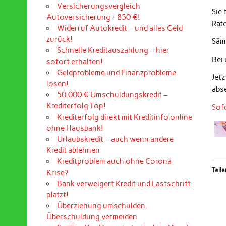
Versicherungsvergleich
Sie
Autoversicherung + 850 €!
Rat
Widerruf Autokredit – und alles Geld
zurück!
Sämt
Schnelle Kreditauszahlung – hier
Bei
sofort erhalten!
Geldprobleme und Finanzprobleme
Jet
lösen!
abs
50.000 € Umschuldungskredit –
Krediterfolg Top!
Sof
Krediterfolg direkt mit Kreditinfo online
ohne Hausbank!
Urlaubskredit – auch wenn andere
Kredit ablehnen
Kreditproblem auch ohne Corona
Teile
Krise?
Bank verweigert Kredit und Lastschrift
platzt!
Überziehung umschulden.
Überschuldung vermeiden