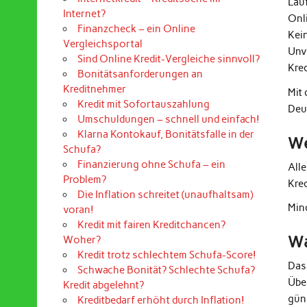
Lau
Internet?
Onl
Finanzcheck – ein Online
Kei
Vergleichsportal
Unv
Sind Online Kredit-Vergleiche sinnvoll?
Kre
Bonitätsanforderungen an
Kreditnehmer
Mit
Kredit mit Sofortauszahlung
Deu
Umschuldungen – schnell und einfach!
Klarna Kontokauf, Bonitätsfalle in der
We
Schufa?
Finanzierung ohne Schufa – ein
All
Problem?
Kre
Die Inflation schreitet (unaufhaltsam)
Mind
voran!
Kredit mit fairen Kreditchancen?
Wa
Woher?
Kredit trotz schlechtem Schufa-Score!
Das
Schwache Bonität? Schlechte Schufa?
Übe
Kredit abgelehnt?
güns
Kreditbedarf erhöht durch Inflation!