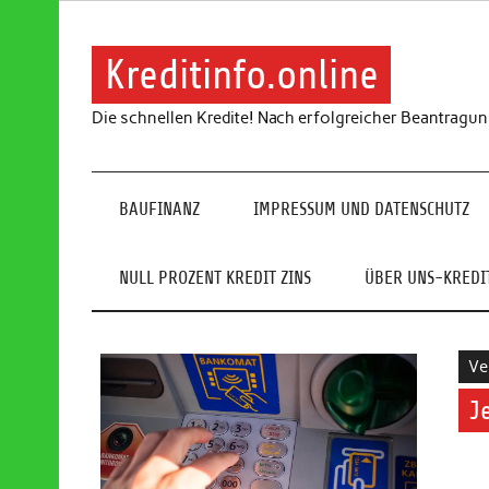
Skip
to
content
Kreditinfo.online
Die schnellen Kredite! Nach erfolgreicher Beantragu
BAUFINANZ
IMPRESSUM UND DATENSCHUTZ
NULL PROZENT KREDIT ZINS
ÜBER UNS-KREDIT
Ve
J