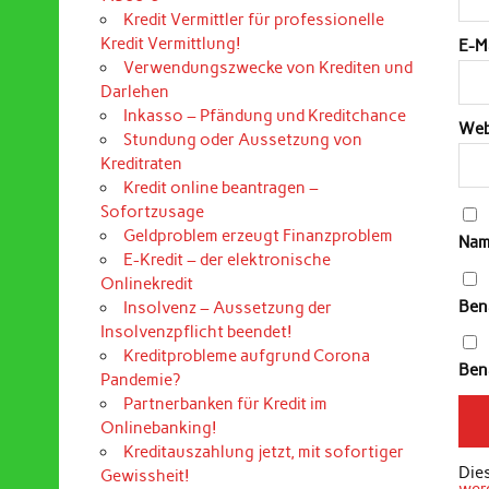
Kredit Vermittler für professionelle
Kredit Vermittlung!
E-M
Verwendungszwecke von Krediten und
Darlehen
Inkasso – Pfändung und Kreditchance
Web
Stundung oder Aussetzung von
Kreditraten
Kredit online beantragen –
Sofortzusage
Geldproblem erzeugt Finanzproblem
Nam
E-Kredit – der elektronische
Onlinekredit
Ben
Insolvenz – Aussetzung der
Insolvenzpflicht beendet!
Kreditprobleme aufgrund Corona
Bena
Pandemie?
Partnerbanken für Kredit im
Onlinebanking!
Kreditauszahlung jetzt, mit sofortiger
Die
Gewissheit!
wer