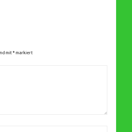
ind mit
*
markiert