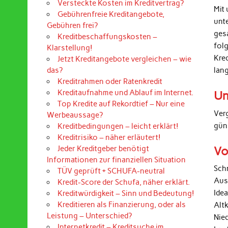
Versteckte Kosten im Kreditvertrag?
Mit 
Gebührenfreie Kreditangebote,
unt
Gebühren frei?
ges
Kreditbeschaffungskosten –
folg
Klarstellung!
Kre
Jetzt Kreditangebote vergleichen – wie
lan
das?
Kreditrahmen oder Ratenkredit
Kreditaufnahme und Ablauf im Internet.
Un
Top Kredite auf Rekordtief – Nur eine
Ver
Werbeaussage?
gün
Kreditbedingungen – leicht erklärt!
Kreditrisiko – näher erläutert!
Vo
Jeder Kreditgeber benötigt
Informationen zur finanziellen Situation
Sch
TÜV geprüft + SCHUFA-neutral
Aus
Kredit-Score der Schufa, näher erklärt.
Ide
Kreditwürdigkeit – Sinn und Bedeutung!
Kreditieren als Finanzierung, oder als
Alt
Leistung – Unterschied?
Nied
Internetkredit – Kreditsuche im