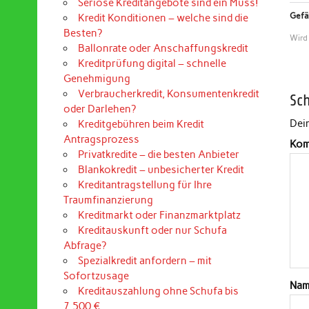
Seriöse Kreditangebote sind ein Muss!
Gefäl
Kredit Konditionen – welche sind die
Besten?
Wird
Ballonrate oder Anschaffungskredit
Kreditprüfung digital – schnelle
Genehmigung
Verbraucherkredit, Konsumentenkredit
Sc
oder Darlehen?
Dein
Kreditgebühren beim Kredit
Antragsprozess
Kom
Privatkredite – die besten Anbieter
Blankokredit – unbesicherter Kredit
Kreditantragstellung für Ihre
Traumfinanzierung
Kreditmarkt oder Finanzmarktplatz
Kreditauskunft oder nur Schufa
Abfrage?
Spezialkredit anfordern – mit
Sofortzusage
Na
Kreditauszahlung ohne Schufa bis
7.500 €