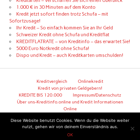
Kreditarten – verschaffen Sie sich einen Überblick
1.000 € in 30 Minuten auf dem Konto
Kredit jetzt sofort finden trotz Schufa – mit
Sofortzusage!
Ihr Kredit – So einfach kommen Sie an Ihr Geld
Schweizer Kredit ohne Schufa und Kreditflat
KREDITFLATRATE – von Kreditinfo – das erwartet Sie!
5000 Euro Notkredit ohne Schufa!
Dispo und Kredit – auch Kreditkarten umschulden!
Kreditvergleich
Onlinekredit
Kredit von privaten Geldgebern!
KREDITE BIS 120.000
Impressum/Datenschutz
Über uns-Kreditinfo.online und Kredit Informationen
Online
Hier geht es zum unkomplizierten Kredit!
Diese Website benutzt Cookies. Wenn du die Website weiter
nutzt, gehen wir von deinem Einverständnis aus.
Erstellt mit
WordPress
und
Anderson
.
OK