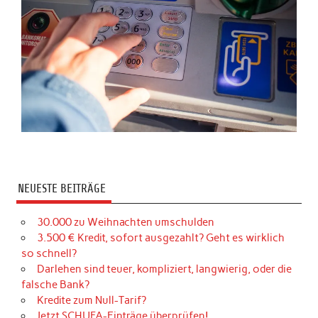
NEUESTE BEITRÄGE
30.000 zu Weihnachten umschulden
3.500 € Kredit, sofort ausgezahlt? Geht es wirklich
so schnell?
Darlehen sind teuer, kompliziert, langwierig, oder die
falsche Bank?
Kredite zum Null-Tarif?
Jetzt SCHUFA-Einträge überprüfen!