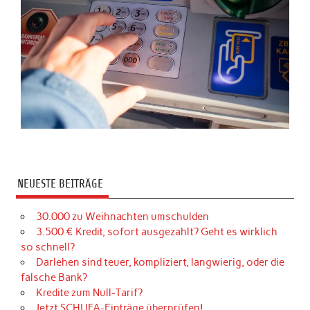
NEUESTE BEITRÄGE
30.000 zu Weihnachten umschulden
3.500 € Kredit, sofort ausgezahlt? Geht es wirklich
so schnell?
Darlehen sind teuer, kompliziert, langwierig, oder die
falsche Bank?
Kredite zum Null-Tarif?
Jetzt SCHUFA-Einträge überprüfen!