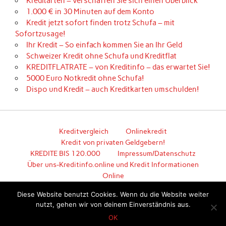
Kreditarten – verschaffen Sie sich einen Überblick
1.000 € in 30 Minuten auf dem Konto
Kredit jetzt sofort finden trotz Schufa – mit
Sofortzusage!
Ihr Kredit – So einfach kommen Sie an Ihr Geld
Schweizer Kredit ohne Schufa und Kreditflat
KREDITFLATRATE – von Kreditinfo – das erwartet Sie!
5000 Euro Notkredit ohne Schufa!
Dispo und Kredit – auch Kreditkarten umschulden!
Kreditvergleich
Onlinekredit
Kredit von privaten Geldgebern!
KREDITE BIS 120.000
Impressum/Datenschutz
Über uns-Kreditinfo.online und Kredit Informationen
Online
Hier geht es zum unkomplizierten Kredit!
Diese Website benutzt Cookies. Wenn du die Website weiter
nutzt, gehen wir von deinem Einverständnis aus.
Erstellt mit
WordPress
und
Anderson
.
OK