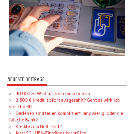
NEUESTE BEITRÄGE
30.000 zu Weihnachten umschulden
3.500 € Kredit, sofort ausgezahlt? Geht es wirklich
so schnell?
Darlehen sind teuer, kompliziert, langwierig, oder die
falsche Bank?
Kredite zum Null-Tarif?
Jetzt SCHUFA-Einträge überprüfen!