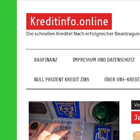
Skip
to
content
Kreditinfo.online
Die schnellen Kredite! Nach erfolgreicher Beantragu
BAUFINANZ
IMPRESSUM UND DATENSCHUTZ
NULL PROZENT KREDIT ZINS
ÜBER UNS-KREDIT
Ve
J