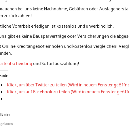
 brauchen bei uns keine Nachnahme, Gebühren oder Auslagenerstatt
en zurückzahlen!
liche Vorarbeit erledigen ist kostenlos und unverbindlich.
 uns gibt es keine Bausparverträge oder Versicherungen die abg
zt Online Kreditangebot einholen und kostenlos vergleichen! Ver
enden.
ortentscheidung
und Sofortauszahlung!
n mit:
Klick, um über Twitter zu teilen (Wird in neuem Fenster geöffne
Klick, um auf Facebook zu teilen (Wird in neuem Fenster geöff
lt mir:
 geladen …