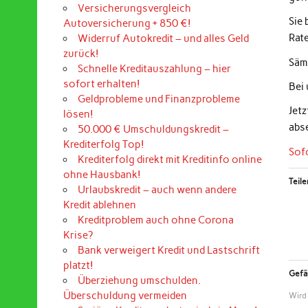
Versicherungsvergleich
Sie
Autoversicherung + 850 €!
Rat
Widerruf Autokredit – und alles Geld
zurück!
Sämt
Schnelle Kreditauszahlung – hier
sofort erhalten!
Bei
Geldprobleme und Finanzprobleme
Jet
lösen!
abs
50.000 € Umschuldungskredit –
Krediterfolg Top!
Sof
Krediterfolg direkt mit Kreditinfo online
ohne Hausbank!
Teile
Urlaubskredit – auch wenn andere
Kredit ablehnen
Kreditproblem auch ohne Corona
Krise?
Bank verweigert Kredit und Lastschrift
platzt!
Gefäl
Überziehung umschulden.
Überschuldung vermeiden
Wird