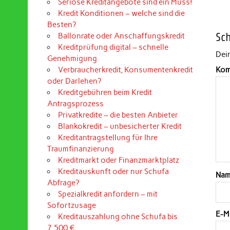
Seriöse Kreditangebote sind ein Muss!
Kredit Konditionen – welche sind die
Besten?
Sc
Ballonrate oder Anschaffungskredit
Kreditprüfung digital – schnelle
Dein
Genehmigung
Verbraucherkredit, Konsumentenkredit
Kom
oder Darlehen?
Kreditgebühren beim Kredit
Antragsprozess
Privatkredite – die besten Anbieter
Blankokredit – unbesicherter Kredit
Kreditantragstellung für Ihre
Traumfinanzierung
Kreditmarkt oder Finanzmarktplatz
Kreditauskunft oder nur Schufa
Na
Abfrage?
Spezialkredit anfordern – mit
Sofortzusage
E-M
Kreditauszahlung ohne Schufa bis
7.500 €