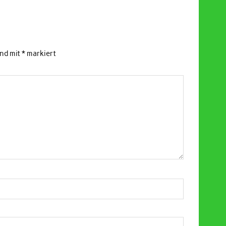
ind mit
*
markiert