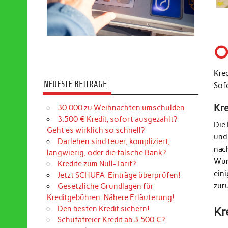
O
Kre
NEUESTE BEITRÄGE
Sof
Kr
30.000 zu Weihnachten umschulden
3.500 € Kredit, sofort ausgezahlt?
Die
Geht es wirklich so schnell?
und
Darlehen sind teuer, kompliziert,
nac
langwierig, oder die falsche Bank?
Wun
Kredite zum Null-Tarif?
ein
Jetzt SCHUFA-Einträge überprüfen!
zur
Gesetzliche Grundlagen für
Kreditgebühren: Nähere Erläuterung!
Den besten Kredit sichern!
Kr
Schufafreier Kredit ab 3.500 €?