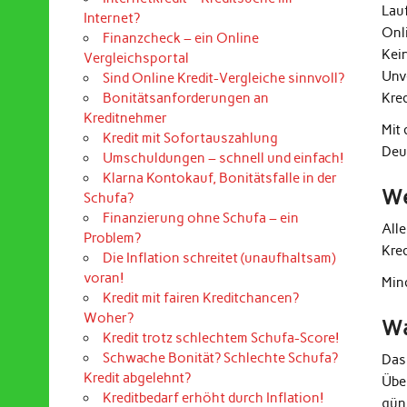
Lau
Internet?
Onl
Finanzcheck – ein Online
Kei
Vergleichsportal
Unv
Sind Online Kredit-Vergleiche sinnvoll?
Kre
Bonitätsanforderungen an
Kreditnehmer
Mit
Kredit mit Sofortauszahlung
Deu
Umschuldungen – schnell und einfach!
Klarna Kontokauf, Bonitätsfalle in der
We
Schufa?
Finanzierung ohne Schufa – ein
All
Problem?
Kre
Die Inflation schreitet (unaufhaltsam)
voran!
Mind
Kredit mit fairen Kreditchancen?
Woher?
Wa
Kredit trotz schlechtem Schufa-Score!
Schwache Bonität? Schlechte Schufa?
Das
Kredit abgelehnt?
Übe
Kreditbedarf erhöht durch Inflation!
güns