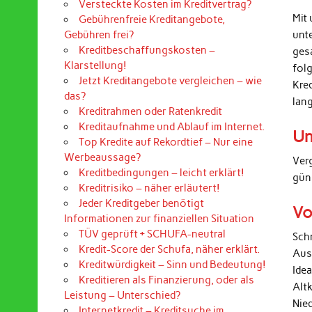
Versteckte Kosten im Kreditvertrag?
Mit 
Gebührenfreie Kreditangebote,
unt
Gebühren frei?
Kreditbeschaffungskosten –
ges
Klarstellung!
folg
Jetzt Kreditangebote vergleichen – wie
Kre
das?
lan
Kreditrahmen oder Ratenkredit
Kreditaufnahme und Ablauf im Internet.
Un
Top Kredite auf Rekordtief – Nur eine
Werbeaussage?
Ver
Kreditbedingungen – leicht erklärt!
gün
Kreditrisiko – näher erläutert!
Jeder Kreditgeber benötigt
Vo
Informationen zur finanziellen Situation
TÜV geprüft + SCHUFA-neutral
Sch
Kredit-Score der Schufa, näher erklärt.
Aus
Kreditwürdigkeit – Sinn und Bedeutung!
Ide
Kreditieren als Finanzierung, oder als
Alt
Leistung – Unterschied?
Nied
Internetkredit – Kreditsuche im