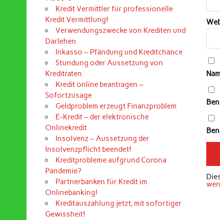
Kredit Vermittler für professionelle
Kredit Vermittlung!
Web
Verwendungszwecke von Krediten und
Darlehen
Inkasso – Pfändung und Kreditchance
Stundung oder Aussetzung von
Nam
Kreditraten
Kredit online beantragen –
Sofortzusage
Ben
Geldproblem erzeugt Finanzproblem
E-Kredit – der elektronische
Onlinekredit
Bena
Insolvenz – Aussetzung der
Insolvenzpflicht beendet!
Kreditprobleme aufgrund Corona
Pandemie?
Die
Partnerbanken für Kredit im
wer
Onlinebanking!
Kreditauszahlung jetzt, mit sofortiger
Gewissheit!