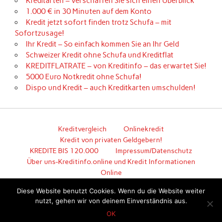
Kreditarten – verschaffen Sie sich einen Überblick
1.000 € in 30 Minuten auf dem Konto
Kredit jetzt sofort finden trotz Schufa – mit
Sofortzusage!
Ihr Kredit – So einfach kommen Sie an Ihr Geld
Schweizer Kredit ohne Schufa und Kreditflat
KREDITFLATRATE – von Kreditinfo – das erwartet Sie!
5000 Euro Notkredit ohne Schufa!
Dispo und Kredit – auch Kreditkarten umschulden!
Kreditvergleich
Onlinekredit
Kredit von privaten Geldgebern!
KREDITE BIS 120.000
Impressum/Datenschutz
Über uns-Kreditinfo.online und Kredit Informationen
Online
Hier geht es zum unkomplizierten Kredit!
Diese Website benutzt Cookies. Wenn du die Website weiter
nutzt, gehen wir von deinem Einverständnis aus.
Erstellt mit
WordPress
und
Anderson
.
OK