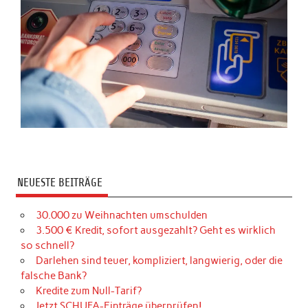
NEUESTE BEITRÄGE
30.000 zu Weihnachten umschulden
3.500 € Kredit, sofort ausgezahlt? Geht es wirklich
so schnell?
Darlehen sind teuer, kompliziert, langwierig, oder die
falsche Bank?
Kredite zum Null-Tarif?
Jetzt SCHUFA-Einträge überprüfen!