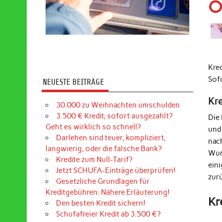
O
Kre
Sof
NEUESTE BEITRÄGE
Kr
30.000 zu Weihnachten umschulden
3.500 € Kredit, sofort ausgezahlt?
Die
Geht es wirklich so schnell?
und
Darlehen sind teuer, kompliziert,
nac
langwierig, oder die falsche Bank?
Wun
Kredite zum Null-Tarif?
ein
Jetzt SCHUFA-Einträge überprüfen!
zur
Gesetzliche Grundlagen für
Kreditgebühren: Nähere Erläuterung!
Kr
Den besten Kredit sichern!
Schufafreier Kredit ab 3.500 €?