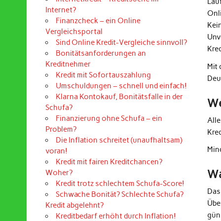
Lau
Internet?
Onl
Finanzcheck – ein Online
Kei
Vergleichsportal
Unv
Sind Online Kredit-Vergleiche sinnvoll?
Kre
Bonitätsanforderungen an
Kreditnehmer
Mit
Kredit mit Sofortauszahlung
Deu
Umschuldungen – schnell und einfach!
Klarna Kontokauf, Bonitätsfalle in der
We
Schufa?
Finanzierung ohne Schufa – ein
All
Problem?
Kre
Die Inflation schreitet (unaufhaltsam)
Mind
voran!
Kredit mit fairen Kreditchancen?
Wa
Woher?
Kredit trotz schlechtem Schufa-Score!
Das
Schwache Bonität? Schlechte Schufa?
Übe
Kredit abgelehnt?
güns
Kreditbedarf erhöht durch Inflation!