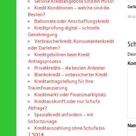
Seriöse Kreditangebote sind ein Muss!
Gefäl
Kredit Konditionen – welche sind die
Besten?
Wird
Ballonrate oder Anschaffungskredit
Kreditprüfung digital – schnelle
Genehmigung
Verbraucherkredit, Konsumentenkredit
Sc
oder Darlehen?
Dein
Kreditgebühren beim Kredit
Antragsprozess
Kom
Privatkredite – die besten Anbieter
Blankokredit – unbesicherter Kredit
Kreditantragstellung für Ihre
Traumfinanzierung
Kreditmarkt oder Finanzmarktplatz
Kreditauskunft oder nur Schufa
Abfrage?
Spezialkredit anfordern – mit
Sofortzusage
Na
Kreditauszahlung ohne Schufa bis
7.500 €