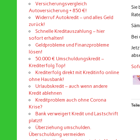
Versicherungsvergleich
Sie
Autoversicherung + 850 €!
Rat
Widerruf Autokredit – und alles Geld
zurück!
Sämt
Schnelle Kreditauszahlung – hier
Bei
sofort erhalten!
Geldprobleme und Finanzprobleme
Jet
lösen!
abs
50.000 € Umschuldungskredit –
Krediterfolg Top!
Sof
Krediterfolg direkt mit Kreditinfo online
ohne Hausbank!
Urlaubskredit – auch wenn andere
Kredit ablehnen
Kreditproblem auch ohne Corona
Teile
Krise?
Bank verweigert Kredit und Lastschrift
platzt!
Überziehung umschulden.
Überschuldung vermeiden