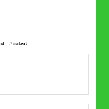
ind mit
*
markiert