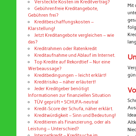
Versteckte Kosten im Kreditvertrag?
Mit 
Gebührenfreie Kreditangebote,
unt
Gebühren frei?
ges
Kreditbeschaffungskosten –
folg
Klarstellung!
Kre
Jetzt Kreditangebote vergleichen – wie
lan
das?
Kreditrahmen oder Ratenkredit
Kreditaufnahme und Ablauf im Internet.
Un
Top Kredite auf Rekordtief – Nur eine
Ver
Werbeaussage?
gün
Kreditbedingungen – leicht erklärt!
Kreditrisiko – näher erläutert!
Vo
Jeder Kreditgeber benötigt
Informationen zur finanziellen Situation
Sch
TÜV geprüft + SCHUFA-neutral
Aus
Kredit-Score der Schufa, näher erklärt.
Ide
Kreditwürdigkeit – Sinn und Bedeutung!
Kreditieren als Finanzierung, oder als
Alt
Leistung – Unterschied?
Nied
Internetkredit – Kreditsuche im