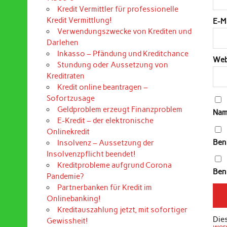
Kredit Vermittler für professionelle
Kredit Vermittlung!
E-M
Verwendungszwecke von Krediten und
Darlehen
Inkasso – Pfändung und Kreditchance
Web
Stundung oder Aussetzung von
Kreditraten
Kredit online beantragen –
Sofortzusage
Geldproblem erzeugt Finanzproblem
Nam
E-Kredit – der elektronische
Onlinekredit
Ben
Insolvenz – Aussetzung der
Insolvenzpflicht beendet!
Kreditprobleme aufgrund Corona
Bena
Pandemie?
Partnerbanken für Kredit im
Onlinebanking!
Kreditauszahlung jetzt, mit sofortiger
Die
Gewissheit!
wer