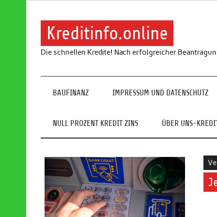
Skip
to
content
Kreditinfo.online
Die schnellen Kredite! Nach erfolgreicher Beantragu
BAUFINANZ
IMPRESSUM UND DATENSCHUTZ
NULL PROZENT KREDIT ZINS
ÜBER UNS-KREDIT
Ve
J