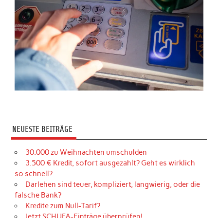
NEUESTE BEITRÄGE
30.000 zu Weihnachten umschulden
3.500 € Kredit, sofort ausgezahlt? Geht es wirklich
so schnell?
Darlehen sind teuer, kompliziert, langwierig, oder die
falsche Bank?
Kredite zum Null-Tarif?
Jetzt SCHUFA-Einträge überprüfen!