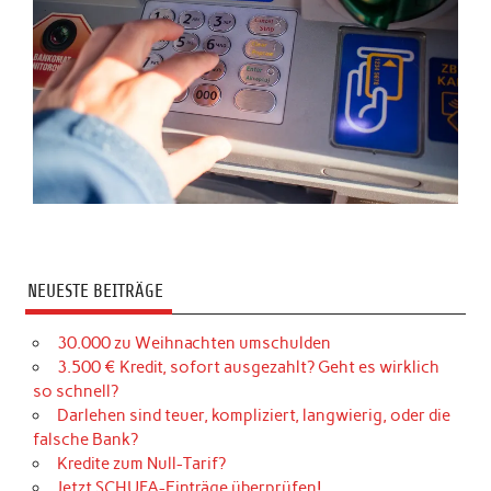
NEUESTE BEITRÄGE
30.000 zu Weihnachten umschulden
3.500 € Kredit, sofort ausgezahlt? Geht es wirklich
so schnell?
Darlehen sind teuer, kompliziert, langwierig, oder die
falsche Bank?
Kredite zum Null-Tarif?
Jetzt SCHUFA-Einträge überprüfen!