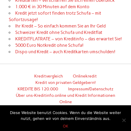
Kreditarten – verschaffen Sie sich einen Überblick
1.000 € in 30 Minuten auf dem Konto
Kredit jetzt sofort finden trotz Schufa – mit
Sofortzusage!
Ihr Kredit – So einfach kommen Sie an Ihr Geld
Schweizer Kredit ohne Schufa und Kreditflat
KREDITFLATRATE – von Kreditinfo – das erwartet Sie!
5000 Euro Notkredit ohne Schufa!
Dispo und Kredit – auch Kreditkarten umschulden!
Kreditvergleich
Onlinekredit
Kredit von privaten Geldgebern!
KREDITE BIS 120.000
Impressum/Datenschutz
Über uns-Kreditinfo.online und Kredit Informationen
Online
Hier geht es zum unkomplizierten Kredit!
Diese Website benutzt Cookies. Wenn du die Website weiter
nutzt, gehen wir von deinem Einverständnis aus.
Erstellt mit
WordPress
und
Anderson
.
OK