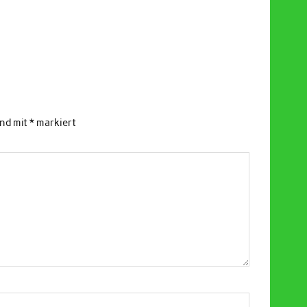
ind mit
*
markiert