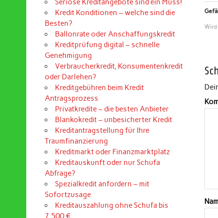
Seriöse Kreditangebote sind ein Muss!
Gefäl
Kredit Konditionen – welche sind die
Besten?
Wird
Ballonrate oder Anschaffungskredit
Kreditprüfung digital – schnelle
Genehmigung
Verbraucherkredit, Konsumentenkredit
Sc
oder Darlehen?
Dein
Kreditgebühren beim Kredit
Antragsprozess
Kom
Privatkredite – die besten Anbieter
Blankokredit – unbesicherter Kredit
Kreditantragstellung für Ihre
Traumfinanzierung
Kreditmarkt oder Finanzmarktplatz
Kreditauskunft oder nur Schufa
Abfrage?
Spezialkredit anfordern – mit
Sofortzusage
Na
Kreditauszahlung ohne Schufa bis
7.500 €