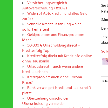
Versicherungsvergleich
Sie
Autoversicherung + 850 €!
Rat
Widerruf Autokredit – und alles Geld
zurück!
Sämt
Schnelle Kreditauszahlung – hier
Bei
sofort erhalten!
Geldprobleme und Finanzprobleme
Jet
lösen!
abs
50.000 € Umschuldungskredit –
Krediterfolg Top!
Sof
Krediterfolg direkt mit Kreditinfo online
ohne Hausbank!
Urlaubskredit – auch wenn andere
Kredit ablehnen
Kreditproblem auch ohne Corona
Teile
Krise?
Bank verweigert Kredit und Lastschrift
platzt!
Überziehung umschulden.
Überschuldung vermeiden