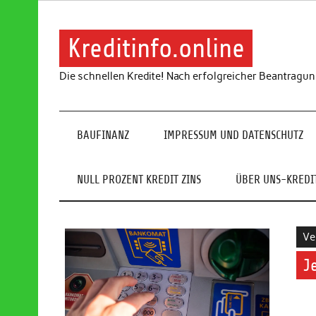
Skip
to
content
Kreditinfo.online
Die schnellen Kredite! Nach erfolgreicher Beantragu
BAUFINANZ
IMPRESSUM UND DATENSCHUTZ
NULL PROZENT KREDIT ZINS
ÜBER UNS-KREDIT
Ve
J