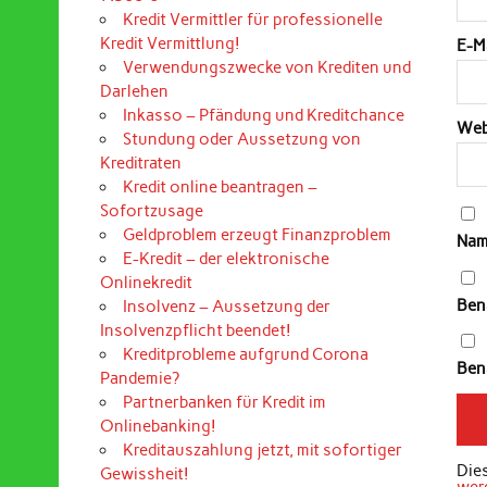
Kredit Vermittler für professionelle
Kredit Vermittlung!
E-M
Verwendungszwecke von Krediten und
Darlehen
Inkasso – Pfändung und Kreditchance
Web
Stundung oder Aussetzung von
Kreditraten
Kredit online beantragen –
Sofortzusage
Geldproblem erzeugt Finanzproblem
Nam
E-Kredit – der elektronische
Onlinekredit
Ben
Insolvenz – Aussetzung der
Insolvenzpflicht beendet!
Kreditprobleme aufgrund Corona
Bena
Pandemie?
Partnerbanken für Kredit im
Onlinebanking!
Kreditauszahlung jetzt, mit sofortiger
Die
Gewissheit!
wer