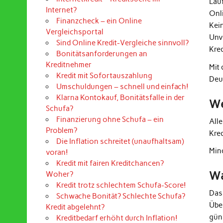
Lau
Internet?
Onl
Finanzcheck – ein Online
Kei
Vergleichsportal
Unv
Sind Online Kredit-Vergleiche sinnvoll?
Kre
Bonitätsanforderungen an
Kreditnehmer
Mit
Kredit mit Sofortauszahlung
Deu
Umschuldungen – schnell und einfach!
Klarna Kontokauf, Bonitätsfalle in der
We
Schufa?
Finanzierung ohne Schufa – ein
All
Problem?
Kre
Die Inflation schreitet (unaufhaltsam)
Mind
voran!
Kredit mit fairen Kreditchancen?
Wa
Woher?
Kredit trotz schlechtem Schufa-Score!
Das
Schwache Bonität? Schlechte Schufa?
Übe
Kredit abgelehnt?
güns
Kreditbedarf erhöht durch Inflation!