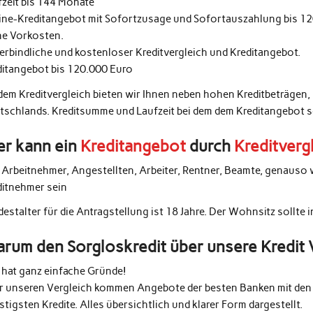
fzeit bis 144 Monate
ine-Kreditangebot mit Sofortzusage und Sofortauszahlung bis 1
ne Vorkosten.
erbindliche und kostenloser Kreditvergleich und Kreditangebot.
ditangebot bis 120.000 Euro
 dem Kreditvergleich bieten wir Ihnen neben hohen Kreditbeträgen,
tschlands. Kreditsumme und Laufzeit bei dem dem Kreditangebot 
r kann ein
Kreditangebot
durch
Kreditverg
e Arbeitnehmer, Angestellten, Arbeiter, Rentner, Beamte, genauso 
ditnehmer sein
estalter für die Antragstellung ist 18 Jahre. Der Wohnsitz sollte 
rum den Sorgloskredit über unsere Kredit 
 hat ganz einfache Gründe!
r unseren Vergleich kommen Angebote der besten Banken mit den 
tigsten Kredite. Alles übersichtlich und klarer Form dargestellt.