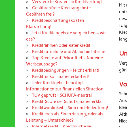
Versteckte Kosten im Kreditvertrag?
Mit 
Gebührenfreie Kreditangebote,
unt
Gebühren frei?
ges
Kreditbeschaffungskosten –
folg
Klarstellung!
Kre
Jetzt Kreditangebote vergleichen – wie
lan
das?
Kreditrahmen oder Ratenkredit
Kreditaufnahme und Ablauf im Internet.
Un
Top Kredite auf Rekordtief – Nur eine
Ver
Werbeaussage?
gün
Kreditbedingungen – leicht erklärt!
Kreditrisiko – näher erläutert!
Vo
Jeder Kreditgeber benötigt
Informationen zur finanziellen Situation
Sch
TÜV geprüft + SCHUFA-neutral
Aus
Kredit-Score der Schufa, näher erklärt.
Ide
Kreditwürdigkeit – Sinn und Bedeutung!
Kreditieren als Finanzierung, oder als
Alt
Leistung – Unterschied?
Nied
Internetkredit – Kreditsuche im