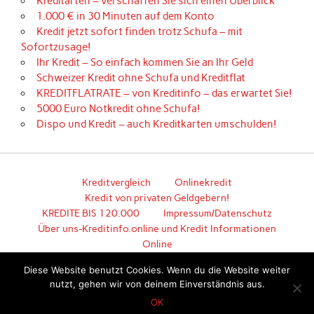
Kreditarten – verschaffen Sie sich einen Überblick
1.000 € in 30 Minuten auf dem Konto
Kredit jetzt sofort finden trotz Schufa – mit
Sofortzusage!
Ihr Kredit – So einfach kommen Sie an Ihr Geld
Schweizer Kredit ohne Schufa und Kreditflat
KREDITFLATRATE – von Kreditinfo – das erwartet Sie!
5000 Euro Notkredit ohne Schufa!
Dispo und Kredit – auch Kreditkarten umschulden!
Kreditvergleich
Onlinekredit
Kredit von privaten Geldgebern!
KREDITE BIS 120.000
Impressum/Datenschutz
Über uns-Kreditinfo.online und Kredit Informationen
Online
Hier geht es zum unkomplizierten Kredit!
Diese Website benutzt Cookies. Wenn du die Website weiter
nutzt, gehen wir von deinem Einverständnis aus.
Erstellt mit
WordPress
und
Anderson
.
OK