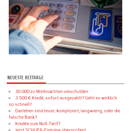
NEUESTE BEITRÄGE
30.000 zu Weihnachten umschulden
3.500 € Kredit, sofort ausgezahlt? Geht es wirklich
so schnell?
Darlehen sind teuer, kompliziert, langwierig, oder die
falsche Bank?
Kredite zum Null-Tarif?
Jetzt SCHUFA-Einträge überprüfen!